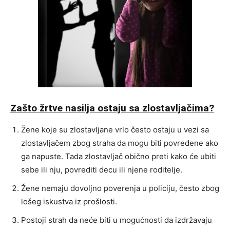
Zašto žrtve nasilja ostaju sa zlostavljačima?
Žene koje su zlostavljane vrlo često ostaju u vezi sa
zlostavljačem zbog straha da mogu biti povređene ako
ga napuste. Tada zlostavljač obično preti kako će ubiti
sebe ili nju, povrediti decu ili njene roditelje.
Žene nemaju dovoljno poverenja u policiju, često zbog
lošeg iskustva iz prošlosti.
Postoji strah da neće biti u mogućnosti da izdržavaju