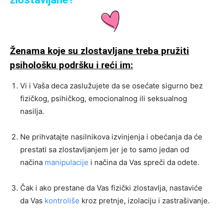
Ženama koje su zlostavljane treba pružiti
psihološku podršku i reći im:
Vi i Vaša deca zaslužujete da se osećate sigurno bez
fizičkog, psihičkog, emocionalnog ili seksualnog
nasilja.
Ne prihvatajte nasilnikova izvinjenja i obećanja da će
prestati sa zlostavljanjem jer je to samo jedan od
načina
manipulacije
i načina da Vas spreči da odete.
Čak i ako prestane da Vas fizički zlostavlja, nastaviće
da Vas
kontroliše
kroz pretnje, izolaciju i zastrašivanje.