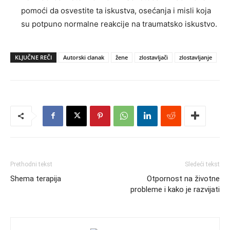
pomoći da osvestite ta iskustva, osećanja i misli koja
su potpuno normalne reakcije na traumatsko iskustvo.
KLJUČNE REČI
Autorski clanak
žene
zlostavljači
zlostavljanje
Prethodni tekst
Sledeći tekst
Shema terapija
Otpornost na životne
probleme i kako je razvijati