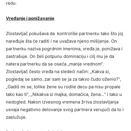
redu.
Vređanje i ponižavanje
Zlostavljač pokušava da kontroliše partnerku tako što joj
naređuje šta će raditi i ne uvažava njeno mišljenje. On
partnerku naziva pogrdnim imenima, vređa je, ponižava i
zastrašuje. On želi potpunu dominaciju i cilj mu je da
natera partnerku da se oseća „manje vrednom“.
Zlostavljač često vređa na sledeći način: „Kakva si,
pogledaj se samo..zar sam se ja za takvo čudo oženio?“,
„Gadiš mi se, tolike žene su rodile decu pa nisu propale
tako kao ti“, „Nikakva si majka, domaćica, žena…“ i tako u
nedogled. Nakon izvesnog vremena žrtva zlostavljanja
usvaja negativno delovanje svog partnera verujući da to i
zaslužuje.