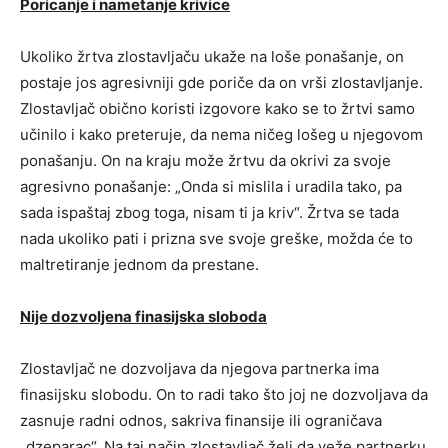
Poricanje i nametanje krivice
Ukoliko žrtva zlostavljaču ukaže na loše ponašanje, on
postaje jos agresivniji gde poriče da on vrši zlostavljanje.
Zlostavljač obično koristi izgovore kako se to žrtvi samo
učinilo i kako preteruje, da nema ničeg lošeg u njegovom
ponašanju. On na kraju može žrtvu da okrivi za svoje
agresivno ponašanje: „Onda si mislila i uradila tako, pa
sada ispaštaj zbog toga, nisam ti ja kriv“. Žrtva se tada
nada ukoliko pati i prizna sve svoje greške, možda će to
maltretiranje jednom da prestane.
Nije dozvoljena finasijska sloboda
Zlostavljač ne dozvoljava da njegova partnerka ima
finasijsku slobodu. On to radi tako što joj ne dozvoljava da
zasnuje radni odnos, sakriva finansije ili ograničava
„dzeparac“. Na taj način zlostavljač želi da veže partnerku