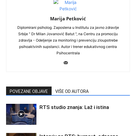
Marija Petković
Diplomirani psiholog. Zaposlena u Institutu za javno zdravlje
Srbije " Dr Milan Jovanović Batut ", na Centru za promociju
zdravlja - Odeljenje za monitoring i prevenciju zloupotrebe
psihoaktvinih supstanci. Autor i trener edukativnog centra
Psihocentrala
POVEZANE OBJAVE
VIŠE OD AUTORA
RTS studio znanja: Laž i istina