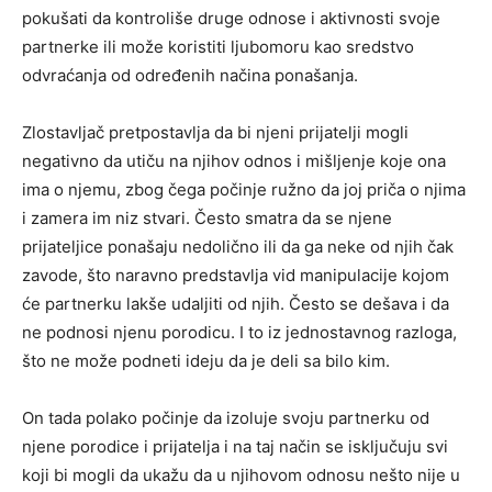
pokušati da kontroliše druge odnose i aktivnosti svoje
partnerke ili može koristiti ljubomoru kao sredstvo
odvraćanja od određenih načina ponašanja.
Zlostavljač pretpostavlja da bi njeni prijatelji mogli
negativno da utiču na njihov odnos i mišljenje koje ona
ima o njemu, zbog čega počinje ružno da joj priča o njima
i zamera im niz stvari. Često smatra da se njene
prijateljice ponašaju nedolično ili da ga neke od njih čak
zavode, što naravno predstavlja vid manipulacije kojom
će partnerku lakše udaljiti od njih. Često se dešava i da
ne podnosi njenu porodicu. I to iz jednostavnog razloga,
što ne može podneti ideju da je deli sa bilo kim.
On tada polako počinje da izoluje svoju partnerku od
njene porodice i prijatelja i na taj način se isključuju svi
koji bi mogli da ukažu da u njihovom odnosu nešto nije u