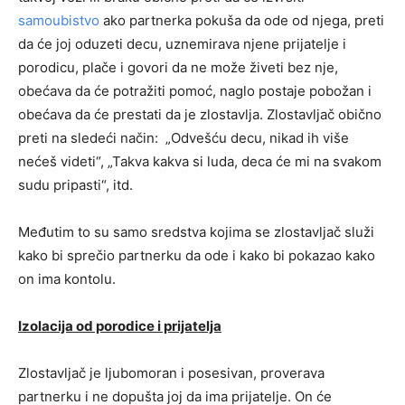
samoubistvo
ako partnerka pokuša da ode od njega, preti
da će joj oduzeti decu, uznemirava njene prijatelje i
porodicu, plače i govori da ne može živeti bez nje,
obećava da će potražiti pomoć, naglo postaje pobožan i
obećava da će prestati da je zlostavlja. Zlostavljač obično
preti na sledeći način: „Odvešću decu, nikad ih više
nećeš videti“, „Takva kakva si luda, deca će mi na svakom
sudu pripasti“, itd.
Međutim to su samo sredstva kojima se zlostavljač služi
kako bi sprečio partnerku da ode i kako bi pokazao kako
on ima kontolu.
Izolacija od porodice i prijatelja
Zlostavljač je ljubomoran i posesivan, proverava
partnerku i ne dopušta joj da ima prijatelje. On će