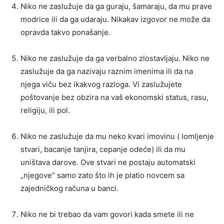
Niko ne zaslužuje da ga guraju, šamaraju, da mu prave
modrice ili da ga udaraju. Nikakav izgovor ne može da
opravda takvo ponašanje.
Niko ne zaslužuje da ga verbalno zlostavljaju. Niko ne
zaslužuje da ga nazivaju raznim imenima ili da na
njega viču bez ikakvog razloga. Vi zaslužujete
poštovanje bez obzira na vaš ekonomski status, rasu,
religiju, ili pol.
Niko ne zaslužuje da mu neko kvari imovinu ( lomljenje
stvari, bacanje tanjira, cepanje odeće) ili da mu
uništava darove. Ove stvari ne postaju automatski
„njegove” samo zato što ih je platio novcem sa
zajedničkog računa u banci.
Niko ne bi trebao da vam govori kada smete ili ne