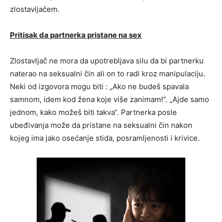
zlostavljačem.
Pritisak da partnerka pristane na sex
Zlostavljač ne mora da upotrebljava silu da bi partnerku
naterao na seksualni čin ali on to radi kroz manipulaciju.
Neki od izgovora mogu biti : „Ako ne budeš spavala
samnom, idem kod žena koje više zanimam!“. „Ajde samo
jednom, kako možeš biti takva“. Partnerka posle
ubeđivanja može da pristane na seksualni čin nakon
kojeg ima jako osećanje stida, posramljenosti i krivice.