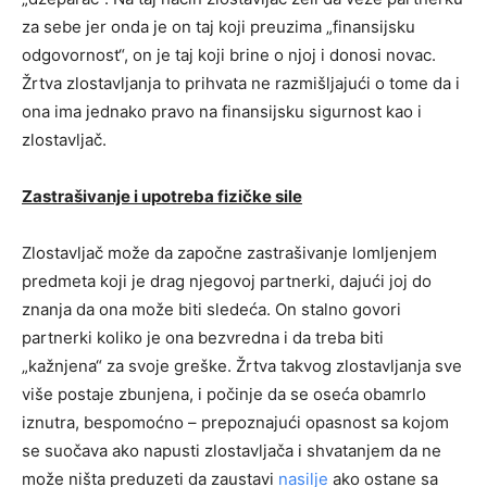
za sebe jer onda je on taj koji preuzima „finansijsku
odgovornost“, on je taj koji brine o njoj i donosi novac.
Žrtva zlostavljanja to prihvata ne razmišljajući o tome da i
ona ima jednako pravo na finansijsku sigurnost kao i
zlostavljač.
Zastrašivanje i upotreba fizičke sile
Zlostavljač može da započne zastrašivanje lomljenjem
predmeta koji je drag njegovoj partnerki, dajući joj do
znanja da ona može biti sledeća. On stalno govori
partnerki koliko je ona bezvredna i da treba biti
„kažnjena“ za svoje greške. Žrtva takvog zlostavljanja sve
više postaje zbunjena, i počinje da se oseća obamrlo
iznutra, bespomoćno – prepoznajući opasnost sa kojom
se suočava ako napusti zlostavljača i shvatanjem da ne
može ništa preduzeti da zaustavi
nasilje
ako ostane sa