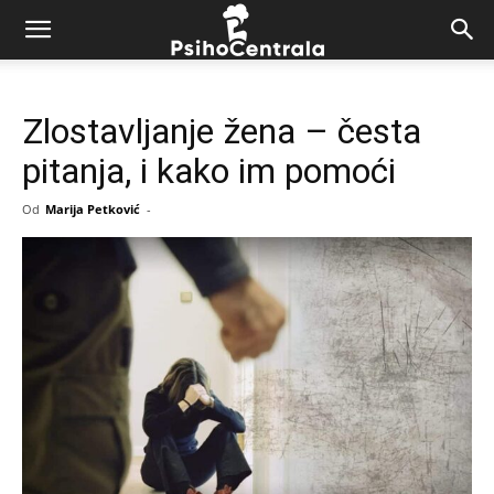
Zlostavljanje žena – česta
pitanja, i kako im pomoći
Od
Marija Petković
-