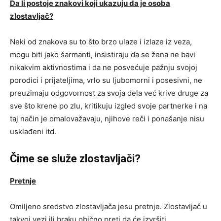
Da li postoje znakovi koji ukazuju da je osoba
zlostavljač?
Neki od znakova su to što brzo ulaze i izlaze iz veza,
mogu biti jako šarmanti, insistiraju da se žena ne bavi
nikakvim aktivnostima i da ne posvećuje pažnju svojoj
porodici i prijateljima, vrlo su ljubomorni i posesivni, ne
preuzimaju odgovornost za svoja dela već krive druge za
sve što krene po zlu, kritikuju izgled svoje partnerke i na
taj način je omalovažavaju, njihove reči i ponašanje nisu
usklađeni itd.
Čime se služe zlostavljači?
Pretnje
Omiljeno sredstvo zlostavljača jesu pretnje. Zlostavljač u
takvoj vezi ili braku obično preti da će izvršiti