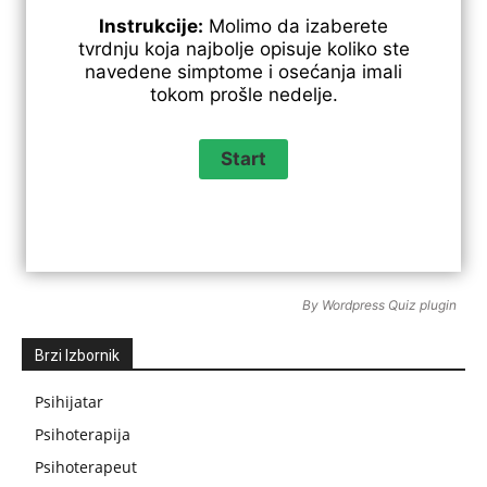
Instrukcije:
Molimo da izaberete
tvrdnju koja najbolje opisuje koliko ste
navedene simptome i osećanja imali
tokom prošle nedelje.
By
Wordpress Quiz plugin
Brzi Izbornik
Psihijatar
Psihoterapija
Psihoterapeut