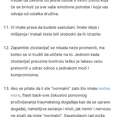
trebali da zavisite od jedne osobe u svom životu koja
će se brinuti za sve vaše emotivne potrebe i koja vas
odvaja od ostatka društva.
Vi imate prava da budete saslušani. Imate ideje i
mišljenja i trebali biste biti slobodni da ih izrazite.
Zapamtite zlostavljač se nikada neće promeniti, ma
koliko se vi trudili da utičete na to. Jednom kada
zlostavljač preuzme kontrolu teško je takavu vezu
pretvoriti u zdrav odnos s jednakom moći i
kompromisima.
Ako se pitate da li ste “normalni” zato što imate
noćne
more
, flash back-ove (iskustvo ponovnog
proživljavanja traumatskog događaja kao da se upravo
događa), nametljiva sećanja i misli, jak nemir i nervozu
ne znači da niste “normalni”. Savetodavni rad može