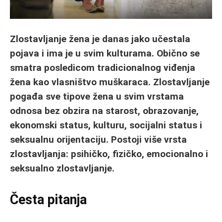
Zlostavljanje žena je danas jako učestala
pojava i ima je u svim kulturama. Obično se
smatra posledicom tradicionalnog viđenja
žena kao vlasništvo muškaraca. Zlostavljanje
pogađa sve tipove žena u svim vrstama
odnosa bez obzira na starost, obrazovanje,
ekonomski status, kulturu, socijalni status i
seksualnu orijentaciju. Postoji više vrsta
zlostavljanja: psihičko, fizičko, emocionalno i
seksualno zlostavljanje.
Česta pitanja