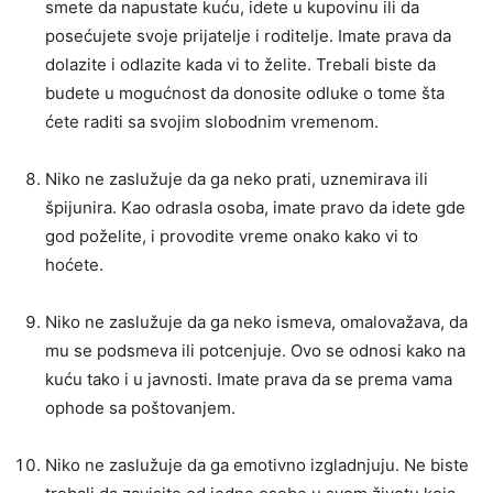
smete da napustate kuću, idete u kupovinu ili da
posećujete svoje prijatelje i roditelje. Imate prava da
dolazite i odlazite kada vi to želite. Trebali biste da
budete u mogućnost da donosite odluke o tome šta
ćete raditi sa svojim slobodnim vremenom.
Niko ne zaslužuje da ga neko prati, uznemirava ili
špijunira. Kao odrasla osoba, imate pravo da idete gde
god poželite, i provodite vreme onako kako vi to
hoćete.
Niko ne zaslužuje da ga neko ismeva, omalovažava, da
mu se podsmeva ili potcenjuje. Ovo se odnosi kako na
kuću tako i u javnosti. Imate prava da se prema vama
ophode sa poštovanjem.
Niko ne zaslužuje da ga emotivno izgladnjuju. Ne biste