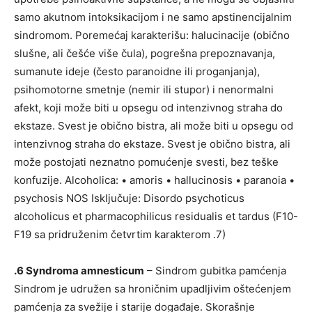
samo akutnom intoksikacijom i ne samo apstinencijalnim
sindromom. Poremećaj karakterišu: halucinacije (obično
slušne, ali češće više čula), pogrešna prepoznavanja,
sumanute ideje (često paranoidne ili proganjanja),
psihomotorne smetnje (nemir ili stupor) i nenormalni
afekt, koji može biti u opsegu od intenzivnog straha do
ekstaze. Svest je obično bistra, ali može biti u opsegu od
intenzivnog straha do ekstaze. Svest je obično bistra, ali
može postojati neznatno pomućenje svesti, bez teške
konfuzije. Alcoholica: • amoris • hallucinosis • paranoia •
psychosis NOS Isključuje: Disordo psychoticus
alcoholicus et pharmacophilicus residualis et tardus (F10-
F19 sa pridruženim četvrtim karakterom .7)
.6 Syndroma amnesticum
– Sindrom gubitka pamćenja
Sindrom je udružen sa hroničnim upadljivim oštećenjem
pamćenja za svežije i starije događaje. Skorašnje