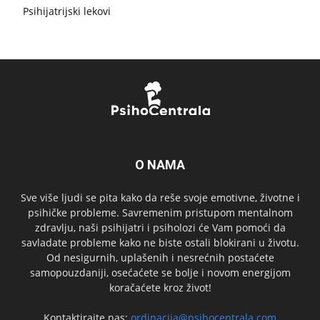
Psihijatrijski lekovi
O NAMA
Sve više ljudi se pita kako da reše svoje emotivne, životne i
psihičke probleme. Savremenim pristupom mentalnom
zdravlju, naši psihijatri i psiholozi će Vam pomoći da
savladate probleme kako ne biste ostali blokirani u životu.
Od nesigurnih, uplašenih i nesrećnih postaćete
samopouzdaniji, osećaćete se bolje i novom energijom
koračaćete kroz život!
Kontaktirajte nas:
ordinacija@psihocentrala.com