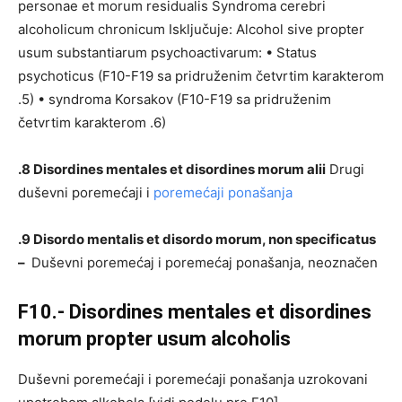
personae et morum residualis Syndroma cerebri
alcoholicum chronicum Isključuje: Alcohol sive propter
usum substantiarum psychoactivarum: • Status
psychoticus (F10-F19 sa pridruženim četvrtim karakterom
.5) • syndroma Korsakov (F10-F19 sa pridruženim
četvrtim karakterom .6)
.8 Disordines mentales et disordines morum alii
Drugi
duševni poremećaji i
poremećaji ponašanja
.9 Disordo mentalis et disordo morum, non specificatus
–
Duševni poremećaj i poremećaj ponašanja, neoznačen
F10.- Disordines mentales et disordines
morum propter usum alcoholis
Duševni poremećaji i poremećaji ponašanja uzrokovani