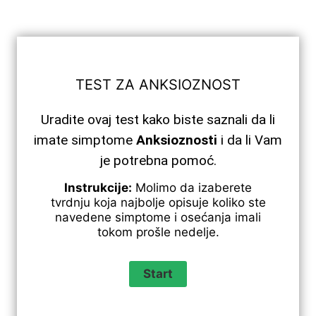
TEST ZA ANKSIOZNOST
Uradite ovaj test kako biste saznali da li
imate simptome
Anksioznosti
i da li Vam
je potrebna pomoć.
Instrukcije:
Molimo da izaberete
tvrdnju koja najbolje opisuje koliko ste
navedene simptome i osećanja imali
tokom prošle nedelje.