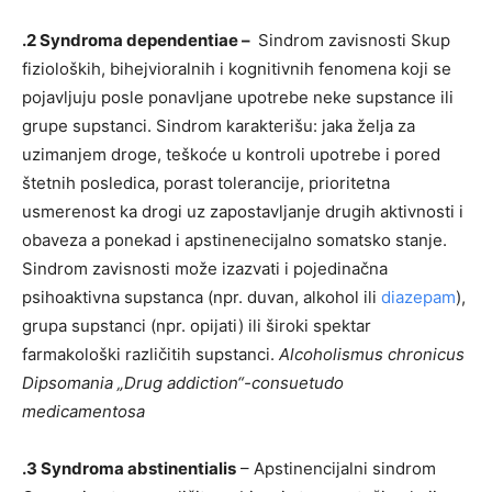
.2 Syndroma dependentiae –
Sindrom zavisnosti Skup
fizioloških, bihejvioralnih i kognitivnih fenomena koji se
pojavljuju posle ponavljane upotrebe neke supstance ili
grupe supstanci. Sindrom karakterišu: jaka želja za
uzimanjem droge, teškoće u kontroli upotrebe i pored
štetnih posledica, porast tolerancije, prioritetna
usmerenost ka drogi uz zapostavljanje drugih aktivnosti i
obaveza a ponekad i apstinenecijalno somatsko stanje.
Sindrom zavisnosti može izazvati i pojedinačna
psihoaktivna supstanca (npr. duvan, alkohol ili
diazepam
),
grupa supstanci (npr. opijati) ili široki spektar
farmakološki različitih supstanci.
Alcoholismus chronicus
Dipsomania „Drug addiction“-consuetudo
medicamentosa
.3 Syndroma abstinentialis
– Apstinencijalni sindrom