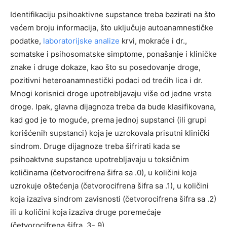
Identifikaciju psihoaktivne supstance treba bazirati na što
većem broju informacija, što uključuje autoanamnestičke
podatke,
laboratorijske analize
krvi, mokraće i dr.,
somatske i psihosomatske simptome, ponašanje i kliničke
znake i druge dokaze, kao što su posedovanje droge,
pozitivni heteroanamnestički podaci od trećih lica i dr.
Mnogi korisnici droge upotrebljavaju više od jedne vrste
droge. Ipak, glavna dijagnoza treba da bude klasifikovana,
kad god je to moguće, prema jednoj supstanci (ili grupi
korišćenih supstanci) koja je uzrokovala prisutni klinički
sindrom. Druge dijagnoze treba šifrirati kada se
psihoaktvne supstance upotrebljavaju u toksičnim
količinama (četvorocifrena šifra sa .0), u količini koja
uzrokuje oštećenja (četvorocifrena šifra sa .1), u količini
koja izaziva sindrom zavisnosti (četvorocifrena šifra sa .2)
ili u količini koja izaziva druge poremećaje
(četvorocifrena šifra .3-.9).