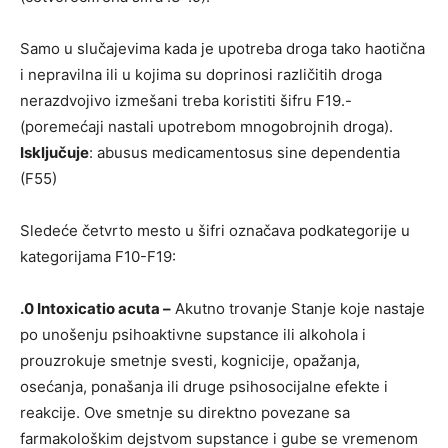
Samo u slučajevima kada je upotreba droga tako haotična
i nepravilna ili u kojima su doprinosi različitih droga
nerazdvojivo izmešani treba koristiti šifru F19.-
(poremećaji nastali upotrebom mnogobrojnih droga).
Isključuje
: abusus medicamentosus sine dependentia
(F55)
Sledeće četvrto mesto u šifri označava podkategorije u
kategorijama F10-F19:
.0 Intoxicatio acuta –
Akutno trovanje Stanje koje nastaje
po unošenju psihoaktivne supstance ili alkohola i
prouzrokuje smetnje svesti, kognicije, opažanja,
osećanja, ponašanja ili druge psihosocijalne efekte i
reakcije. Ove smetnje su direktno povezane sa
farmakološkim dejstvom supstance i gube se vremenom