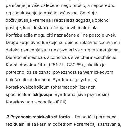
pamćenje je više oštećeno nego prošlo, a neposredno
reprodukovanje je obično sačuvano. Smetnje
doživljavanja vremena i redosleda događaja obično
postoje, kao i teškoće učenja novih materijala.
Konfabulacije mogu biti naznačene ali ne postoje uvek.
Druge kognitivne funkcije su obično relativno sačuvane i
defekti pamćenja su u nesrazmeri sa drugim smetnjama.
Disordo amnesticus alcoholicus sive pharmacophilicus
Koristi dodatnu šifru, (E51.2† , G32.8*) , ukoliko je
potrebno, da se označi povezanost sa Wernickeovom
bolešću ili sindromom. Syndroma (psychosis)
Korsakov/alcoholicum (pharmacophilica) non
specificatum
Isključuje
: Syndroma (sive psychosis)
Korsakov non alcoholica (F04)
.7 Psychosis residualis et tarda –
Psihotički poremećaj,
rezidualni ili sa kasnim početkom Poremećaji saznavanja,