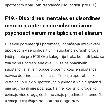
upotrebom isparljivih rastvarača [vidi podelu pre F10]
F19.- Disordines mentales et disordines
morum propter usum substantiarum
psychoactivarum multiplicium et aliarum
Duševni poremećaji i poremećaji ponašanja uzrokovani
upotrebom više psihoaktivnih supstanci i drugih droga
[vidi podelu pre F10] Ovu kategoriju treba koristiti kada se
zna da su upotrebljene dve ili više psihoaktivnih
supstanci, ali nije moguće proceniti koja je supstanca
najviše doprinela poremećaju. Treba je upotrebiti i kada
vrsta nekih ili svih upotrebljenih psihoaktivnih supstanci
nije sigurna ili nije poznata. Naime, korisnici droge koji
uzimaju više droga, često ne znaju pojedinosti o tome šta
uzimaju. Uključuje: zloupotrebu droge NOS