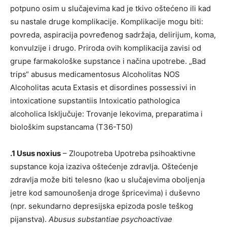
potpuno osim u slučajevima kad je tkivo oštećeno ili kad
su nastale druge komplikacije. Komplikacije mogu biti:
povreda, aspiracija povređenog sadržaja, delirijum, koma,
konvulzije i drugo. Priroda ovih komplikacija zavisi od
grupe farmakološke supstance i načina upotrebe. „Bad
trips“ abusus medicamentosus Alcoholitas NOS
Alcoholitas acuta Extasis et disordines possessivi in
intoxicatione supstantiis Intoxicatio pathologica
alcoholica Isključuje: Trovanje lekovima, preparatima i
biološkim supstancama (T36-T50)
.1 Usus noxius
– Zloupotreba Upotreba psihoaktivne
supstance koja izaziva oštećenje zdravlja. Oštećenje
zdravlja može biti telesno (kao u slučajevima oboljenja
jetre kod samounošenja droge špricevima) i duševno
(npr. sekundarno depresijska epizoda posle teškog
pijanstva).
Abusus substantiae psychoactivae