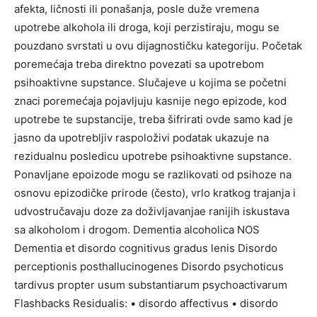
afekta, ličnosti ili ponašanja, posle duže vremena
upotrebe alkohola ili droga, koji perzistiraju, mogu se
pouzdano svrstati u ovu dijagnostičku kategoriju. Početak
poremećaja treba direktno povezati sa upotrebom
psihoaktivne supstance. Slučajeve u kojima se početni
znaci poremećaja pojavljuju kasnije nego epizode, kod
upotrebe te supstancije, treba šifrirati ovde samo kad je
jasno da upotrebljiv raspoloživi podatak ukazuje na
rezidualnu posledicu upotrebe psihoaktivne supstance.
Ponavljane epoizode mogu se razlikovati od psihoze na
osnovu epizodičke prirode (često), vrlo kratkog trajanja i
udvostručavaju doze za doživljavanjae ranijih iskustava
sa alkoholom i drogom. Dementia alcoholica NOS
Dementia et disordo cognitivus gradus lenis Disordo
perceptionis posthallucinogenes Disordo psychoticus
tardivus propter usum substantiarum psychoactivarum
Flashbacks Residualis: • disordo affectivus • disordo