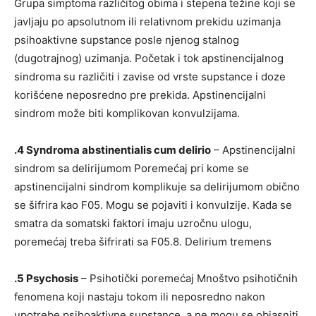
Grupa simptoma različitog obima i stepena težine koji se
javljaju po apsolutnom ili relativnom prekidu uzimanja
psihoaktivne supstance posle njenog stalnog
(dugotrajnog) uzimanja. Početak i tok apstinencijalnog
sindroma su različiti i zavise od vrste supstance i doze
korišćene neposredno pre prekida. Apstinencijalni
sindrom može biti komplikovan konvulzijama.
.4 Syndroma abstinentialis cum delirio
– Apstinencijalni
sindrom sa delirijumom Poremećaj pri kome se
apstinencijalni sindrom komplikuje sa delirijumom obično
se šifrira kao F05. Mogu se pojaviti i konvulzije. Kada se
smatra da somatski faktori imaju uzročnu ulogu,
poremećaj treba šifrirati sa F05.8. Delirium tremens
.5 Psychosis
– Psihotički poremećaj Mnoštvo psihotičnih
fenomena koji nastaju tokom ili neposredno nakon
upotrebe psihoaktivne supstance, a ne mogu se objasniti