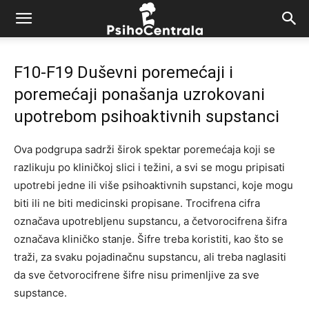
F10-F19 Duševni poremećaji i
poremećaji ponašanja uzrokovani
upotrebom psihoaktivnih supstanci
Ova podgrupa sadrži širok spektar poremećaja koji se
razlikuju po kliničkoj slici i težini, a svi se mogu pripisati
upotrebi jedne ili više psihoaktivnih supstanci, koje mogu
biti ili ne biti medicinski propisane. Trocifrena cifra
označava upotrebljenu supstancu, a četvorocifrena šifra
označava kliničko stanje. Šifre treba koristiti, kao što se
traži, za svaku pojadinačnu supstancu, ali treba naglasiti
da sve četvorocifrene šifre nisu primenljive za sve
supstance.