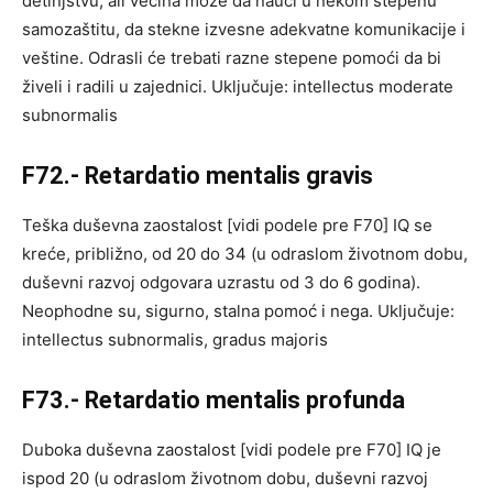
detinjstvu, ali većina može da nauči u nekom stepenu
samozaštitu, da stekne izvesne adekvatne komunikacije i
veštine. Odrasli će trebati razne stepene pomoći da bi
živeli i radili u zajednici. Uključuje: intellectus moderate
subnormalis
F72.- Retardatio mentalis gravis
Teška duševna zaostalost [vidi podele pre F70] IQ se
kreće, približno, od 20 do 34 (u odraslom životnom dobu,
duševni razvoj odgovara uzrastu od 3 do 6 godina).
Neophodne su, sigurno, stalna pomoć i nega. Uključuje:
intellectus subnormalis, gradus majoris
F73.- Retardatio mentalis profunda
Duboka duševna zaostalost [vidi podele pre F70] IQ je
ispod 20 (u odraslom životnom dobu, duševni razvoj