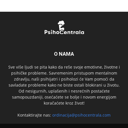
O NAMA
Sve više ljudi se pita kako da reše svoje emotivne, životne i
psihičke probleme. Savremenim pristupom mentalnom
zdravlju, naši psihijatri i psiholozi će Vam pomoći da
savladate probleme kako ne biste ostali blokirani u životu.
Od nesigurnih, uplašenih i nesrećnih postaćete
samopouzdaniji, osećaćete se bolje i novom energijom
koračaćete kroz život!
Kontaktirajte nas:
ordinacija@psihocentrala.com