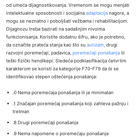
od umeća dijagnostikovanja. Vremenom se mogu menjati
intelektualne sposobnosti i socijalna
adaptacija
nagore, a
mogu se neznatno i poboljšati vežbama i rehabilitacijom.
Dijagnozu treba bazirati na sadašnjim nivoima
funkcionisanja. Koristite dodatnu šifru, ako je potrebno,
da označite prateća stanja kao što su
autizam
, drugi
razvojni poremećaji, padavica,
poremećaji ponašanja
ili
teški fizički hendikepi. Sledeća podklasifikacija četvrtim
karakterom se koristi za kategorije F70-F79 da bi se
identifikovao stepen oštećenja ponašanja:
.0 Nema poremećaja ponašanja ili je minimalan
.1 Značajan poremećaj ponašanja koji zahteva pažnju i
tretman
.8 Drugi poremećaji ponašanja
.9 Nema napomene o poremećaju ponašanja