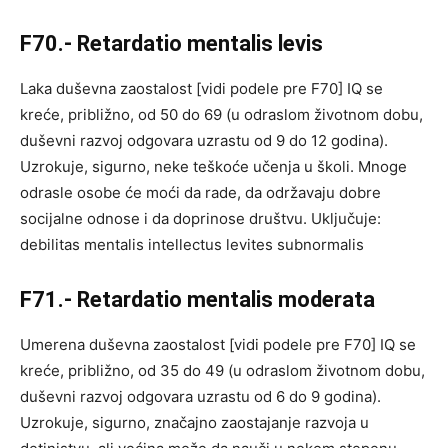
F70.- Retardatio mentalis levis
Laka duševna zaostalost [vidi podele pre F70] IQ se
kreće, približno, od 50 do 69 (u odraslom životnom dobu,
duševni razvoj odgovara uzrastu od 9 do 12 godina).
Uzrokuje, sigurno, neke teškoće učenja u školi. Mnoge
odrasle osobe će moći da rade, da održavaju dobre
socijalne odnose i da doprinose društvu. Uključuje:
debilitas mentalis intellectus levites subnormalis
F71.- Retardatio mentalis moderata
Umerena duševna zaostalost [vidi podele pre F70] IQ se
kreće, približno, od 35 do 49 (u odraslom životnom dobu,
duševni razvoj odgovara uzrastu od 6 do 9 godina).
Uzrokuje, sigurno, značajno zaostajanje razvoja u