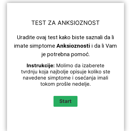
TEST ZA ANKSIOZNOST
Uradite ovaj test kako biste saznali da li
imate simptome
Anksioznosti
i da li Vam
je potrebna pomoć.
Instrukcije:
Molimo da izaberete
tvrdnju koja najbolje opisuje koliko ste
navedene simptome i osećanja imali
tokom prošle nedelje.