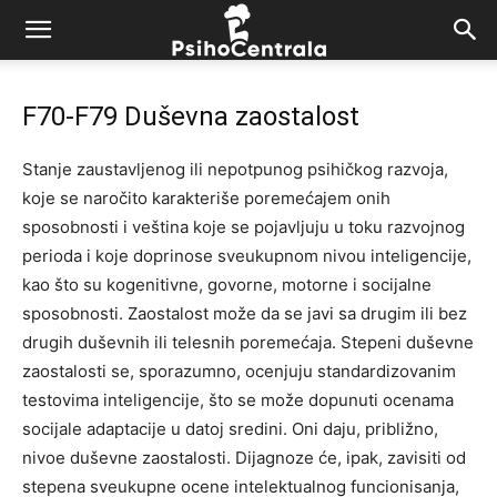
F70-F79 Duševna zaostalost
Stanje zaustavljenog ili nepotpunog psihičkog razvoja,
koje se naročito karakteriše poremećajem onih
sposobnosti i veština koje se pojavljuju u toku razvojnog
perioda i koje doprinose sveukupnom nivou inteligencije,
kao što su kogenitivne, govorne, motorne i socijalne
sposobnosti. Zaostalost može da se javi sa drugim ili bez
drugih duševnih ili telesnih poremećaja. Stepeni duševne
zaostalosti se, sporazumno, ocenjuju standardizovanim
testovima inteligencije, što se može dopunuti ocenama
socijale adaptacije u datoj sredini. Oni daju, približno,
nivoe duševne zaostalosti. Dijagnoze će, ipak, zavisiti od
stepena sveukupne ocene intelektualnog funcionisanja,