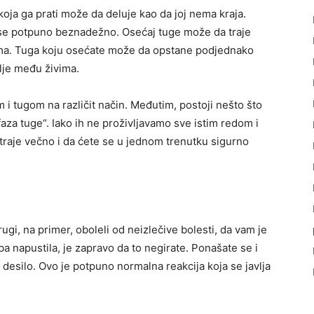
koja ga prati može da deluje kao da joj nema kraja.
e se potpuno beznadežno. Osećaj tuge može da traje
ima. Tuga koju osećate može da opstane podjednako
alje među živima.
m i tugom na različit način. Međutim, postoji nešto što
faza tuge“. Iako ih ne proživljavamo sve istim redom i
 traje večno i da ćete se u jednom trenutku sigurno
rugi, na primer, oboleli od neizlečive bolesti, da vam je
a napustila, je zapravo da to negirate. Ponašate se i
desilo. Ovo je potpuno normalna reakcija koja se javlja