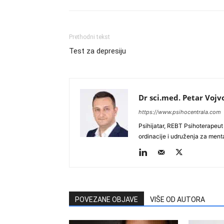
Prethodni tekst
Test za depresiju
Dr sci.med. Petar Vojv
https://www.psihocentrala.com
Psihijatar, REBT Psihoterapeut 
ordinacije i udruženja za ment
POVEZANE OBJAVE
VIŠE OD AUTORA