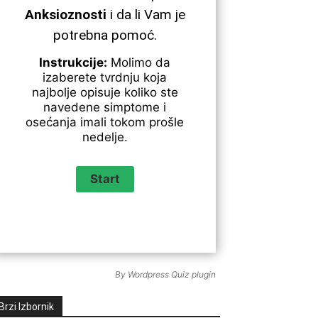
Anksioznosti
i da li Vam je
potrebna pomoć.
Instrukcije:
Molimo da
izaberete tvrdnju koja
najbolje opisuje koliko ste
navedene simptome i
osećanja imali tokom prošle
nedelje.
By
Wordpress Quiz plugin
Brzi Izbornik