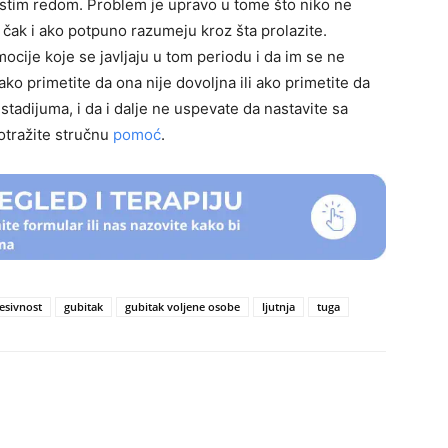
ze istim redom. Problem je upravo u tome što niko ne
ak i ako potpuno razumeju kroz šta prolazite.
mocije koje se javljaju u tom periodu i da im se ne
ako primetite da ona nije dovoljna ili ako primetite da
 stadijuma, i da i dalje ne uspevate da nastavite sa
otražite stručnu
pomoć
.
esivnost
gubitak
gubitak voljene osobe
ljutnja
tuga