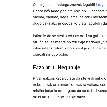
Osećaj da ste nekoga zauvek izgubili i
tuga
Udara baš tamo gde ste najslabiji i osećat
satima, danima, nedeljama, pa čak i mesec
dugo čak i ako je osoba koju ste izgubili i d
Istina je da se svako od nas nosi sa gubitko
stručnjaci za mentalno zdravlje nazivaju ,,5 
istim intenzitetom, dobra vest je da tuga ne
osećati mnogo bolje.
Faza br. 1: Negiranje
Prva reakcija kada čujete da ste vi ili neko d
neko blizak preminuo, da vas je voljena osob
mislite kako je nemoguće da se to baš vama 
da bi umirila emocije koje naviru.