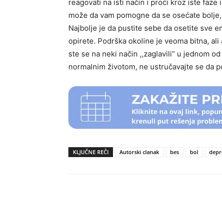
reagovati na isti način i proći kroz iste fa
može da vam pomogne da se osećate bolje, č
Najbolje je da pustite sebe da osetite sve e
opirete. Podrška okoline je veoma bitna, ali 
ste se na neki način ,,zaglavili“ u jednom od
normalnim životom, ne ustručavajte se da p
KLJUČNE REČI
Autorski clanak
bes
bol
depr
Podeli