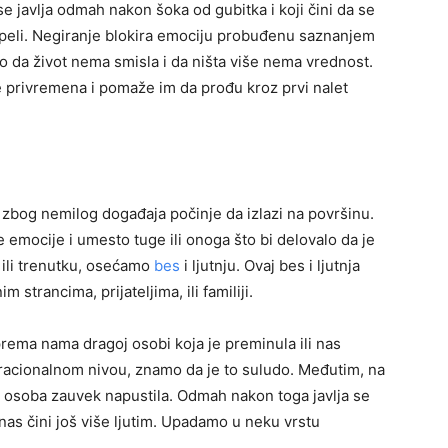
e javlja odmah nakon šoka od gubitka i koji čini da se
eli. Negiranje blokira emociju probuđenu saznanjem
da život nema smisla i da ništa više nema vrednost.
e privremena i pomaže im da prođu kroz prvi nalet
l zbog nemilog događaja počinje da izlazi na površinu.
 emocije i umesto tuge ili onoga što bi delovalo da je
u ili trenutku, osećamo
bes
i ljutnju. Ovaj bes i ljutnja
strancima, prijateljima, ili familiji.
ema nama dragoj osobi koja je preminula ili nas
 racionalnom nivou, znamo da je to suludo. Međutim, na
 osoba zauvek napustila. Odmah nakon toga javlja se
nas čini još više ljutim. Upadamo u neku vrstu