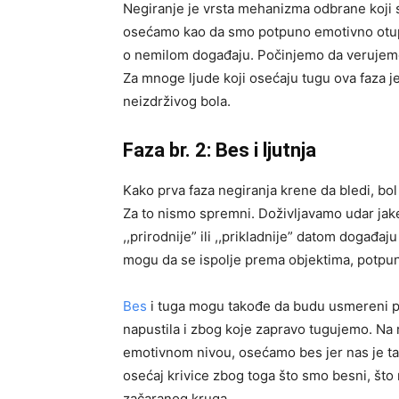
Negiranje je vrsta mehanizma odbrane koji s
osećamo kao da smo potpuno emotivno otup
o nemilom događaju. Počinjemo da verujemo 
Za mnoge ljude koji osećaju tugu ova faza j
neizdrživog bola.
Faza br. 2: Bes i ljutnja
Kako prva faza negiranja krene da bledi, bo
Za to nismo spremni. Doživljavamo udar jake
,,prirodnije” ili ,,prikladnije” datom događaj
mogu da se ispolje prema objektima, potpunim 
Bes
i tuga mogu takođe da budu usmereni pr
napustila i zbog koje zapravo tugujemo. Na
emotivnom nivou, osećamo bes jer nas je ta
osećaj krivice zbog toga što smo besni, što 
začaranog kruga.