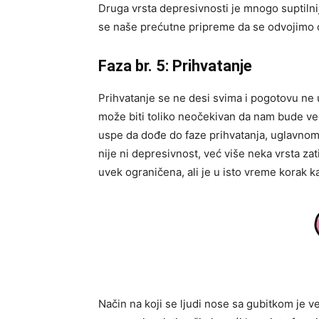
Druga vrsta depresivnosti je mnogo suptilni
se naše prećutne pripreme da se odvojimo 
Faza br. 5: Prihvatanje
Prihvatanje se ne desi svima i pogotovu ne 
može biti toliko neočekivan da nam bude ve
uspe da dođe do faze prihvatanja, uglavnom s
nije ni depresivnost, već više neka vrsta zat
uvek ograničena, ali je u isto vreme korak ka
Način na koji se ljudi nose sa gubitkom je v