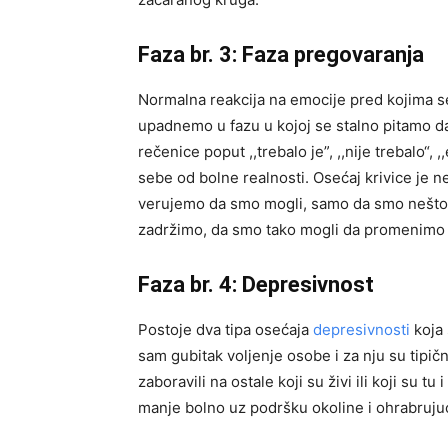
Faza br. 3: Faza pregovaranja
Normalna reakcija na emocije pred kojima 
upadnemo u fazu u kojoj se stalno pitamo da
rečenice poput ,,trebalo je”, ,,nije trebalo“, 
sebe od bolne realnosti. Osećaj krivice je n
verujemo da smo mogli, samo da smo nešto ur
zadržimo, da smo tako mogli da promenimo 
Faza br. 4: Depresivnost
Postoje dva tipa osećaja
depresivnosti
koja
sam gubitak voljenje osobe i za nju su tipič
zaboravili na ostale koji su živi ili koji su 
manje bolno uz podršku okoline i ohrabrujuć