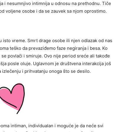
ja i nesumnjivo intimnija u odnosu na prethodnu. Tiče
od voljene osobe i da se zauvek sa njom oprostimo.
u isto vreme. Smrt drage osobe ili njen odlazak od nas
oma teško da prevaziđemo faze negiranja i besa. Ko
e povlači i smiruje. Ovo nije period sreće ali takođe
išja posle oluje. Uglavnom je društvena interakcija još
 izlečenju i prihvatanju onoga što se desilo.
eoma intiman, individualan i moguće je da neće svi