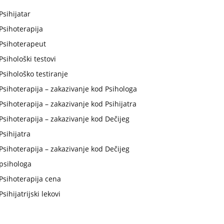
Psihijatar
Psihoterapija
Psihoterapeut
Psihološki testovi
Psihološko testiranje
Psihoterapija – zakazivanje kod Psihologa
Psihoterapija – zakazivanje kod Psihijatra
Psihoterapija – zakazivanje kod Dečijeg
Psihijatra
Psihoterapija – zakazivanje kod Dečijeg
psihologa
Psihoterapija cena
Psihijatrijski lekovi