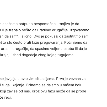
se osećamo potpuno bespomoćno i ranjivo je da
 li je trebalo nešto da uradimo drugačije. Izgovaramo
,,eh da sam”, i slično. Ovo je pokušaj da zaštititmo sami
ešto što često prati fazu pregovaranja. Počinjemo da
adili drugačije, da spasimo voljenu osobu ili da je
krajnji ishod događaja zbog kojeg tugujemo.
 se javljaju u ovakvim situacijama. Prva je vezana za
ni tuga i kajanje. Brinemo se da smo u našem bolu
tu i koji zavise od nas. Kroz ovu fazu može da se prođe
e reči.