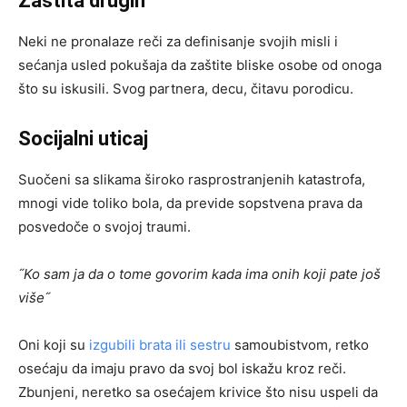
Zaštita drugih
Neki ne pronalaze reči za definisanje svojih misli i
sećanja usled pokušaja da zaštite bliske osobe od onoga
što su iskusili. Svog partnera, decu, čitavu porodicu.
Socijalni uticaj
Suočeni sa slikama široko rasprostranjenih katastrofa,
mnogi vide toliko bola, da previde sopstvena prava da
posvedoče o svojoj traumi.
˝Ko sam ja da o tome govorim kada ima onih koji pate još
više˝
Oni koji su
izgubili brata ili sestru
samoubistvom, retko
osećaju da imaju pravo da svoj bol iskažu kroz reči.
Zbunjeni, neretko sa osećajem krivice što nisu uspeli da