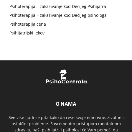
Psihoterapija – zakazivanje kod Dečijeg Psihijatra
Psihoterapija – zakazivanje kod Dečijeg psihologa
Psihoterapija cena
Psihijatrijski lekovi
O NAMA
Sve više ljudi se pita kako da reše svoje emotivne, životne i
psihičke probleme. Savremenim pristupom mentalnom
zdravlju, naši psihijatri i psiholozi će Vam pomoći da