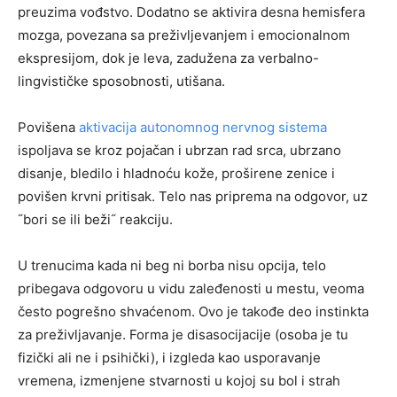
preuzima vođstvo. Dodatno se aktivira desna hemisfera
mozga, povezana sa preživljevanjem i emocionalnom
ekspresijom, dok je leva, zadužena za verbalno-
lingvističke sposobnosti, utišana.
Povišena
aktivacija autonomnog nervnog sistema
ispoljava se kroz pojačan i ubrzan rad srca, ubrzano
disanje, bledilo i hladnoću kože, proširene zenice i
povišen krvni pritisak. Telo nas priprema na odgovor, uz
˝bori se ili beži˝ reakciju.
U trenucima kada ni beg ni borba nisu opcija, telo
pribegava odgovoru u vidu zaleđenosti u mestu, veoma
često pogrešno shvaćenom. Ovo je takođe deo instinkta
za preživljavanje. Forma je disasocijacije (osoba je tu
fizički ali ne i psihički), i izgleda kao usporavanje
vremena, izmenjene stvarnosti u kojoj su bol i strah