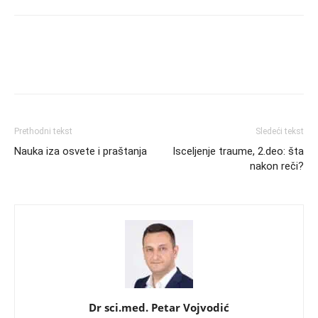
Prethodni tekst
Sledeći tekst
Nauka iza osvete i praštanja
Isceljenje traume, 2.deo: šta
nakon reči?
Dr sci.med. Petar Vojvodić