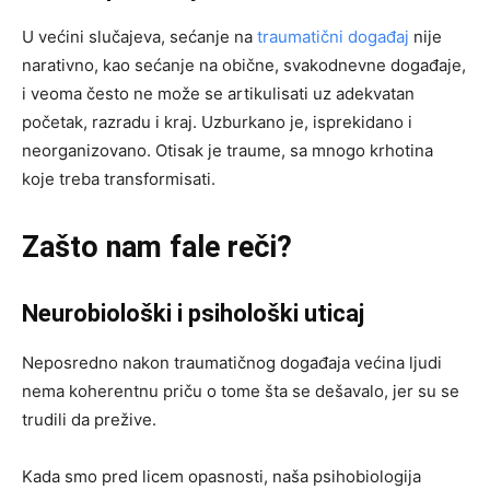
U većini slučajeva, sećanje na
traumatični događaj
nije
narativno, kao sećanje na obične, svakodnevne događaje,
i veoma često ne može se artikulisati uz adekvatan
početak, razradu i kraj. Uzburkano je, isprekidano i
neorganizovano. Otisak je traume, sa mnogo krhotina
koje treba transformisati.
Zašto nam fale reči?
Neurobiološki i psihološki uticaj
Neposredno nakon traumatičnog događaja većina ljudi
nema koherentnu priču o tome šta se dešavalo, jer su se
trudili da prežive.
Kada smo pred licem opasnosti, naša psihobiologija