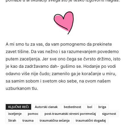
A mi smo tu za vas, da vam pomognemo da prekinete
zavet tišine. Da vas nežno i sa razumevanjem povedemo
putem zaceljenja. Jer sve ono čega se čvrsto držimo, isto
je kao da zadržavamo dah- gušimo se. Hodanje po vodi
odavno više nije čudo; zamenilo ga je koračanje u miru,
sa samim sobom i svetom oko sebe, na ovom našem
uzburkanom tlu.
KLJUČNE REČI
Autorski clanak
bezbednost
bol
briga
isceljenje
pomoc
post-traumatski stresni poremećaj
sigurnost
Strah
trauma
traumatična sećanja
traumatični događaj