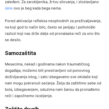
zaleđeni. Za zarobljenika, žrtvu silovanja, i zlostavljano
dete
ovo je beg kada bega nema.
Pored aktivacije refleksa neophodnih za preživaljavanje,
na koji god to način bilo, često se javljaju i psihološki
razlozi koji nas drže dalje od pronalaska reči za ono što
se desilo.
Samozaštita
Mesecima, nekad i godinama nakon traumatičnog
događaja, možemo biti prestravljeni od ponovnog
doživljavanja istog, i zato izbegavamo sve okidače koji
nam mogu pokrenuti sećanja. Želja da zaštitimo sebe od
bola, izbegavanjem, oduzima nam šansu da pronađemo
reči i započnemo isceljenje.