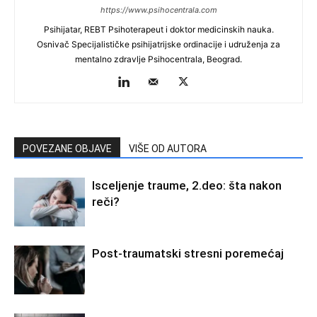
https://www.psihocentrala.com
Psihijatar, REBT Psihoterapeut i doktor medicinskih nauka.
Osnivač Specijalističke psihijatrijske ordinacije i udruženja za
mentalno zdravlje Psihocentrala, Beograd.
POVEZANE OBJAVE
VIŠE OD AUTORA
Isceljenje traume, 2.deo: šta nakon
reči?
Post-traumatski stresni poremećaj