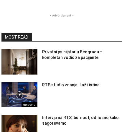
- Advertisment -
MOST READ
Privatni psihijatar u Beogradu –
kompletan vodič za pacijente
RTS studio znanja: Laž i istina
00:59:17
Intervju na RTS: burnout, odnosno kako
sagorevamo