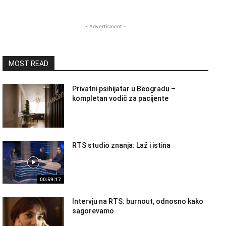
- Advertisment -
MOST READ
Privatni psihijatar u Beogradu –
kompletan vodič za pacijente
RTS studio znanja: Laž i istina
00:59:17
Intervju na RTS: burnout, odnosno kako
sagorevamo