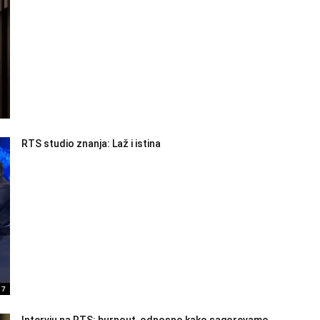
RTS studio znanja: Laž i istina
17
Intervju na RTS: burnout, odnosno kako sagorevamo