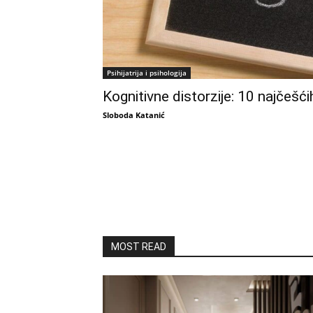
Psihijatrija i psihologija
Kognitivne distorzije: 10 najčešći
Sloboda Katanić
MOST READ