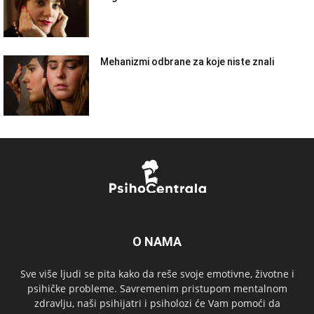
Mehanizmi odbrane za koje niste znali
O NAMA
Sve više ljudi se pita kako da reše svoje emotivne, životne i
psihičke probleme. Savremenim pristupom mentalnom
zdravlju, naši psihijatri i psiholozi će Vam pomoći da