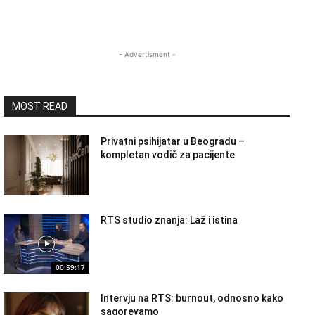
- Advertisment -
MOST READ
Privatni psihijatar u Beogradu –
kompletan vodič za pacijente
RTS studio znanja: Laž i istina
00:59:17
Intervju na RTS: burnout, odnosno kako
sagorevamo