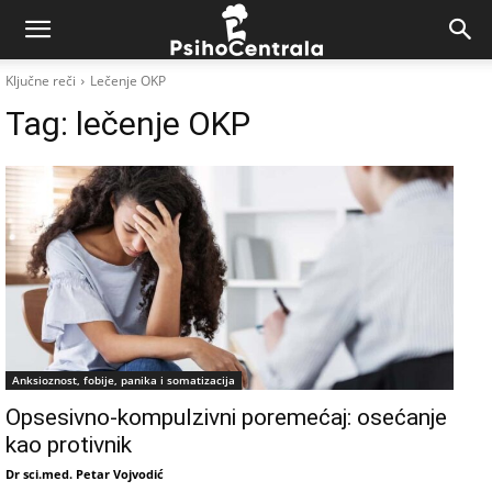
Ključne reči
Lečenje OKP
Tag:
lečenje OKP
Anksioznost, fobije, panika i somatizacija
Opsesivno-kompulzivni poremećaj: osećanje
kao protivnik
Dr sci.med. Petar Vojvodić