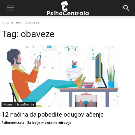
Ključne reči
Obaveze
Tag:
obaveze
Novosti i istraživanja
12 načina da pobedite odugovlačenje
Psihocentrala - Za bolje mentalno zdravlje