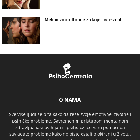
Mehanizmi odbrane za koje niste znali
O NAMA
Sve više ljudi se pita kako da reše svoje emotivne, životne i
psihičke probleme. Savremenim pristupom mentalnom
zdravlju, naši psihijatri i psiholozi će Vam pomoći da
savladate probleme kako ne biste ostali blokirani u životu.