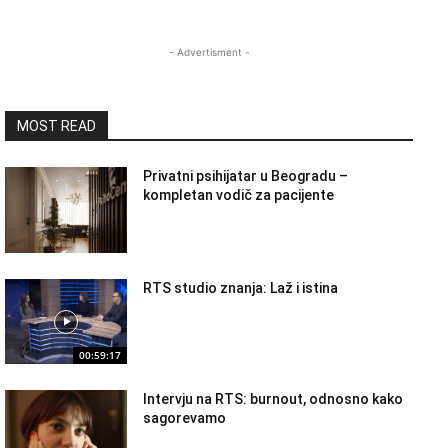
- Advertisment -
MOST READ
Privatni psihijatar u Beogradu –
kompletan vodič za pacijente
RTS studio znanja: Laž i istina
00:59:17
Intervju na RTS: burnout, odnosno kako
sagorevamo