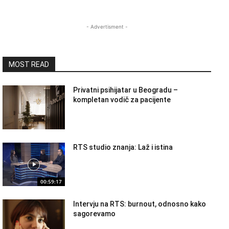
- Advertisment -
MOST READ
Privatni psihijatar u Beogradu –
kompletan vodič za pacijente
RTS studio znanja: Laž i istina
00:59:17
Intervju na RTS: burnout, odnosno kako
sagorevamo