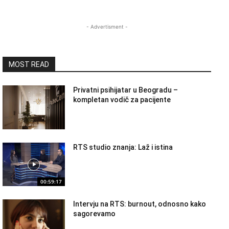
- Advertisment -
MOST READ
Privatni psihijatar u Beogradu –
kompletan vodič za pacijente
RTS studio znanja: Laž i istina
00:59:17
Intervju na RTS: burnout, odnosno kako
sagorevamo