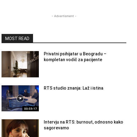
- Advertisment -
MOST READ
Privatni psihijatar u Beogradu –
kompletan vodič za pacijente
RTS studio znanja: Laž i istina
00:59:17
Intervju na RTS: burnout, odnosno kako
sagorevamo