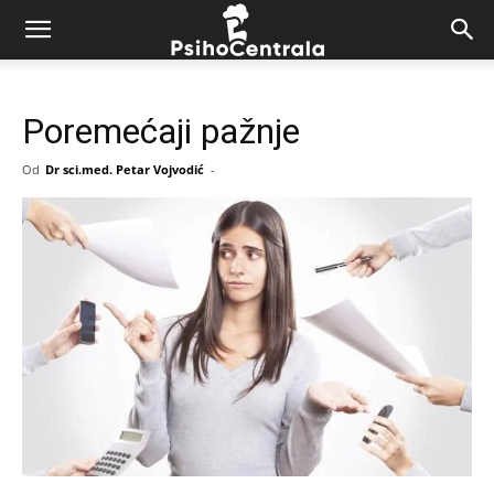
Poremećaji pažnje
Od
Dr sci.med. Petar Vojvodić
-