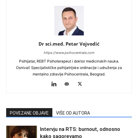
Dr sci.med. Petar Vojvodić
https://www.psihocentrala.com
Psihijatar, REBT Psihoterapeut i doktor medicinskih nauka.
Osnivač Specijalističke psihijatrijske ordinacije i udruženja za
mentalno zdravlje Psihocentrala, Beograd.
POVEZANE OBJAVE
VIŠE OD AUTORA
Intervju na RTS: burnout, odnosno
kako sagorevamo