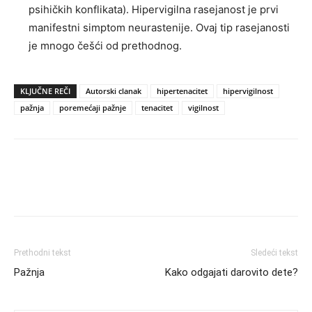
psihičkih konflikata). Hipervigilna rasejanost je prvi
manifestni simptom neurastenije. Ovaj tip rasejanosti
je mnogo češći od prethodnog.
KLJUČNE REČI
Autorski clanak
hipertenacitet
hipervigilnost
pažnja
poremećaji pažnje
tenacitet
vigilnost
Prethodni tekst
Sledeći tekst
Pažnja
Kako odgajati darovito dete?