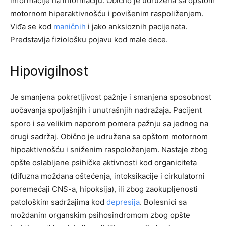
informacije na informaciju. Obično je udružena sa opštom
motornom hiperaktivnošću i povišenim raspoliženjem.
Viđa se kod
maničnih
i jako anksioznih pacijenata.
Predstavlja fiziološku pojavu kod male dece.
Hipovigilnost
Je smanjena pokretljivost pažnje i smanjena sposobnost
uočavanja spoljašnjih i unutrašnjih nadražaja. Pacijent
sporo i sa velikim naporom pomera pažnju sa jednog na
drugi sadržaj. Obično je udružena sa opštom motornom
hipoaktivnošću i sniženim raspoloženjem. Nastaje zbog
opšte oslabljene psihičke aktivnosti kod organiciteta
(difuzna moždana oštećenja, intoksikacije i cirkulatorni
poremećaji CNS-a, hipoksija), ili zbog zaokupljenosti
patološkim sadržajima kod
depresija
. Bolesnici sa
moždanim organskim psihosindromom zbog opšte