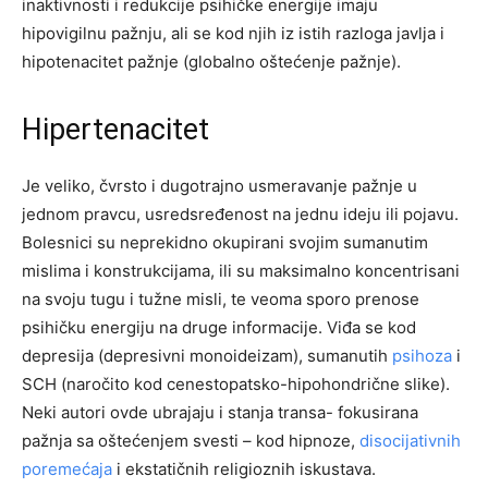
inaktivnosti i redukcije psihičke energije imaju
hipovigilnu pažnju, ali se kod njih iz istih razloga javlja i
hipotenacitet pažnje (globalno oštećenje pažnje).
Hipertenacitet
Je veliko, čvrsto i dugotrajno usmeravanje pažnje u
jednom pravcu, usredsređenost na jednu ideju ili pojavu.
Bolesnici su neprekidno okupirani svojim sumanutim
mislima i konstrukcijama, ili su maksimalno koncentrisani
na svoju tugu i tužne misli, te veoma sporo prenose
psihičku energiju na druge informacije. Viđa se kod
depresija (depresivni monoideizam), sumanutih
psihoza
i
SCH (naročito kod cenestopatsko-hipohondrične slike).
Neki autori ovde ubrajaju i stanja transa- fokusirana
pažnja sa oštećenjem svesti – kod hipnoze,
disocijativnih
poremećaja
i ekstatičnih religioznih iskustava.