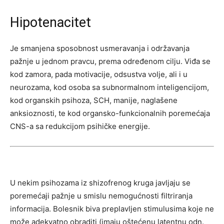
Hipotenacitet
Je smanjena sposobnost usmeravanja i održavanja
pažnje u jednom pravcu, prema određenom cilju. Viđa se
kod zamora, pada motivacije, odsustva volje, ali i u
neurozama, kod osoba sa subnormalnom inteligencijom,
kod organskih psihoza, SCH, manije, naglašene
anksioznosti, te kod organsko-funkcionalnih poremećaja
CNS-a sa redukcijom psihičke energije.
U nekim psihozama iz shizofrenog kruga javljaju se
poremećaji pažnje u smislu nemogućnosti filtriranja
informacija. Bolesnik biva preplavljen stimulusima koje ne
može adekvatno obraditi (imaju oštećenu latentnu odn.