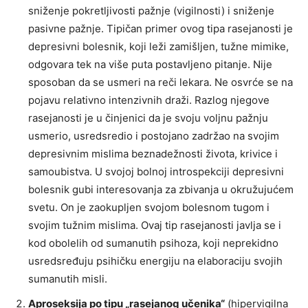
sniženje pokretljivosti pažnje (vigilnosti) i sniženje
pasivne pažnje. Tipičan primer ovog tipa rasejanosti je
depresivni bolesnik, koji leži zamišljen, tužne mimike,
odgovara tek na više puta postavljeno pitanje. Nije
sposoban da se usmeri na reči lekara. Ne osvrće se na
pojavu relativno intenzivnih draži. Razlog njegove
rasejanosti je u činjenici da je svoju voljnu pažnju
usmerio, usredsredio i postojano zadržao na svojim
depresivnim mislima beznadežnosti života, krivice i
samoubistva. U svojoj bolnoj introspekciji depresivni
bolesnik gubi interesovanja za zbivanja u okružujućem
svetu. On je zaokupljen svojom bolesnom tugom i
svojim tužnim mislima. Ovaj tip rasejanosti javlja se i
kod obolelih od sumanutih psihoza, koji neprekidno
usredsređuju psihičku energiju na elaboraciju svojih
sumanutih misli.
Aproseksija po tipu „rasejanog učenika“
(hipervigilna