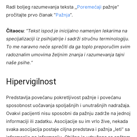
Radi boljeg razumevanja teksta ,,
Poremećaji
pažnje“
pročitajte prvo članak “
Pažnja
”.
Čitaocu
:
“Tekst ispod je inicijalno namenjen lekarima na
specijalizaciji iz psihijatrije i sadrži stručnu terminologiju.
To me naravno neće sprečiti da ga toplo preporučim svim
radoznalim umovima željnim znanja i razumevanja tajni
naše psihe.“
Hipervigilnost
Predstavlja povećanu pokretljivost pažnje i povećanu
sposobnost uočavanja spoljašnjih i unutrašnjih nadražaja.
Ovakvi pacijenti nisu sposobni da pažnju zadrže na jednoj
informaciji ili zadatku. Asocijacije su im vrlo žive, nekada
svaka asocijacija postaje ciljna predstava i pažnja „leti“ sa