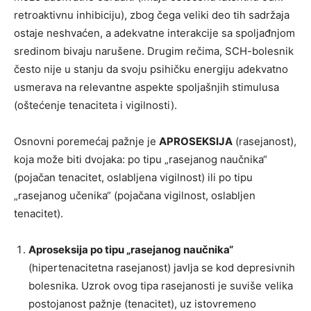
retroaktivnu inhibiciju), zbog čega veliki deo tih sadržaja
ostaje neshvaćen, a adekvatne interakcije sa spoljađnjom
sredinom bivaju narušene. Drugim rečima, SCH-bolesnik
često nije u stanju da svoju psihičku energiju adekvatno
usmerava na relevantne aspekte spoljašnjih stimulusa
(oštećenje tenaciteta i vigilnosti).
Osnovni poremećaj pažnje je
APROSEKSIJA
(rasejanost),
koja može biti dvojaka: po tipu „rasejanog naučnika“
(pojačan tenacitet, oslabljena vigilnost) ili po tipu
„rasejanog učenika“ (pojačana vigilnost, oslabljen
tenacitet).
Aproseksija po tipu „rasejanog naučnika“
(hipertenacitetna rasejanost) javlja se kod depresivnih
bolesnika. Uzrok ovog tipa rasejanosti je suviše velika
postojanost pažnje (tenacitet), uz istovremeno