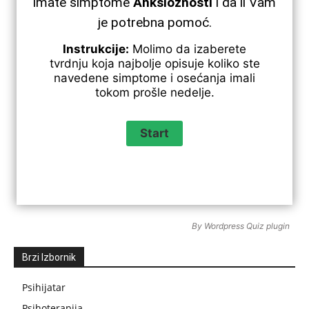
imate simptome
Anksioznosti
i da li Vam
je potrebna pomoć.
Instrukcije:
Molimo da izaberete
tvrdnju koja najbolje opisuje koliko ste
navedene simptome i osećanja imali
tokom prošle nedelje.
By
Wordpress Quiz plugin
Brzi Izbornik
Psihijatar
Psihoterapija