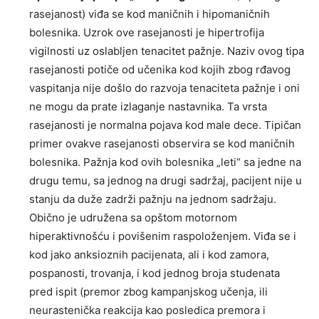
rasejanost) viđa se kod maničnih i hipomaničnih
bolesnika. Uzrok ove rasejanosti je hipertrofija
vigilnosti uz oslabljen tenacitet pažnje. Naziv ovog tipa
rasejanosti potiče od učenika kod kojih zbog rđavog
vaspitanja nije došlo do razvoja tenaciteta pažnje i oni
ne mogu da prate izlaganje nastavnika. Ta vrsta
rasejanosti je normalna pojava kod male dece. Tipičan
primer ovakve rasejanosti observira se kod maničnih
bolesnika. Pažnja kod ovih bolesnika „leti“ sa jedne na
drugu temu, sa jednog na drugi sadržaj, pacijent nije u
stanju da duže zadrži pažnju na jednom sadržaju.
Obično je udružena sa opštom motornom
hiperaktivnošću i povišenim raspoloženjem. Viđa se i
kod jako anksioznih pacijenata, ali i kod zamora,
pospanosti, trovanja, i kod jednog broja studenata
pred ispit (premor zbog kampanjskog učenja, ili
neurastenička reakcija kao posledica premora i