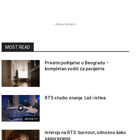
- Advertisment -
MOST READ
Privatni psihijatar u Beogradu –
kompletan vodič za pacijente
RTS studio znanja: Laž i istina
00:59:17
Intervju na RTS: burnout, odnosno kako
sagorevamo