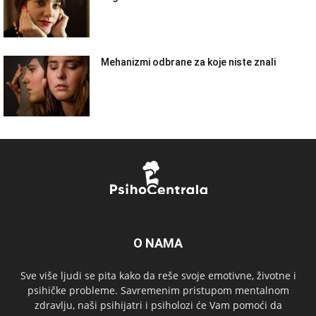
Mehanizmi odbrane za koje niste znali
O NAMA
Sve više ljudi se pita kako da reše svoje emotivne, životne i
psihičke probleme. Savremenim pristupom mentalnom
zdravlju, naši psihijatri i psiholozi će Vam pomoći da