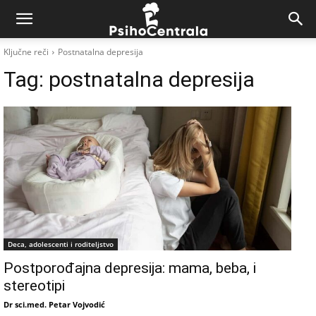
Ključne reči
Postnatalna depresija
Tag:
postnatalna depresija
Deca, adolescenti i roditeljstvo
Postporođajna depresija: mama, beba, i
stereotipi
Dr sci.med. Petar Vojvodić