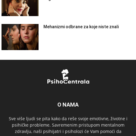
Mehanizmi odbrane za koje niste znali
O NAMA
Sve više ljudi se pita kako da reše svoje emotivne, životne i
psihičke probleme. Savremenim pristupom mentalnom
zdravlju, naši psihijatri i psiholozi će Vam pomoći da