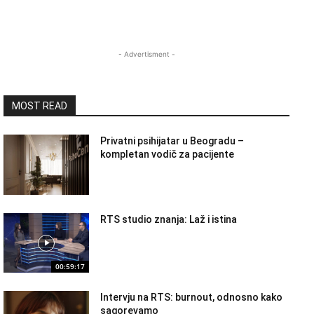
- Advertisment -
MOST READ
Privatni psihijatar u Beogradu –
kompletan vodič za pacijente
RTS studio znanja: Laž i istina
00:59:17
Intervju na RTS: burnout, odnosno kako
sagorevamo