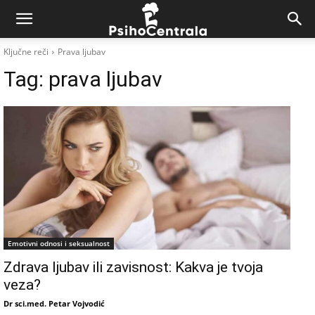
Ključne reči
Prava ljubav
Tag:
prava ljubav
Emotivni odnosi i seksualnost
Zdrava ljubav ili zavisnost: Kakva je tvoja
veza?
Dr sci.med. Petar Vojvodić