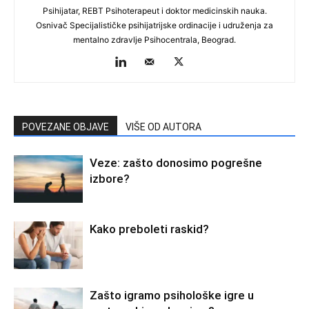
Psihijatar, REBT Psihoterapeut i doktor medicinskih nauka.
Osnivač Specijalističke psihijatrijske ordinacije i udruženja za
mentalno zdravlje Psihocentrala, Beograd.
POVEZANE OBJAVE
VIŠE OD AUTORA
Veze: zašto donosimo pogrešne
izbore?
Kako preboleti raskid?
Zašto igramo psihološke igre u