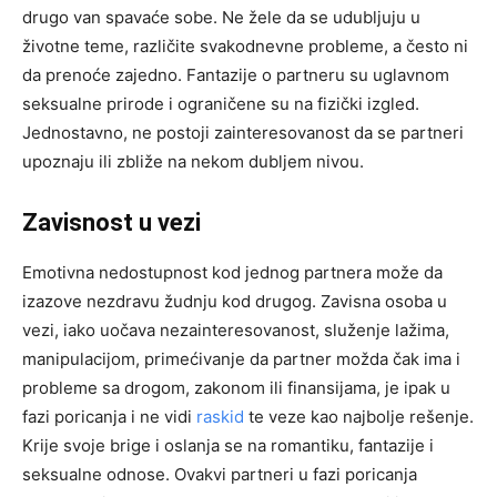
drugo van spavaće sobe. Ne žele da se udubljuju u
životne teme, različite svakodnevne probleme, a često ni
da prenoće zajedno. Fantazije o partneru su uglavnom
seksualne prirode i ograničene su na fizički izgled.
Jednostavno, ne postoji zainteresovanost da se partneri
upoznaju ili zbliže na nekom dubljem nivou.
Zavisnost u vezi
Emotivna nedostupnost kod jednog partnera može da
izazove nezdravu žudnju kod drugog. Zavisna osoba u
vezi, iako uočava nezainteresovanost, služenje lažima,
manipulacijom, primećivanje da partner možda čak ima i
probleme sa drogom, zakonom ili finansijama, je ipak u
fazi poricanja i ne vidi
raskid
te veze kao najbolje rešenje.
Krije svoje brige i oslanja se na romantiku, fantazije i
seksualne odnose. Ovakvi partneri u fazi poricanja