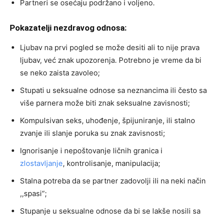
Partneri se osećaju podržano i voljeno.
Pokazatelji nezdravog odnosa:
Ljubav na prvi pogled se može desiti ali to nije prava
ljubav, već znak upozorenja. Potrebno je vreme da bi
se neko zaista zavoleo;
Stupati u seksualne odnose sa neznancima ili često sa
više parnera može biti znak seksualne zavisnosti;
Kompulsivan seks, uhođenje, špijuniranje, ili stalno
zvanje ili slanje poruka su znak zavisnosti;
Ignorisanje i nepoštovanje ličnih granica i
zlostavljanje
, kontrolisanje, manipulacija;
Stalna potreba da se partner zadovolji ili na neki način
,,spasi“;
Stupanje u seksualne odnose da bi se lakše nosili sa