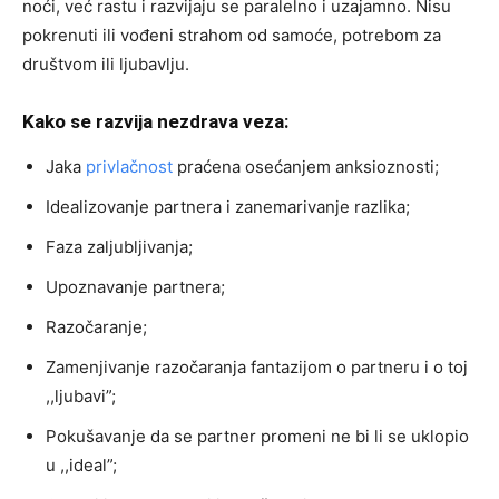
noći, već rastu i razvijaju se paralelno i uzajamno. Nisu
pokrenuti ili vođeni strahom od samoće, potrebom za
društvom ili ljubavlju.
Kako se razvija nezdrava veza:
Jaka
privlačnost
praćena osećanjem anksioznosti;
Idealizovanje partnera i zanemarivanje razlika;
Faza zaljubljivanja;
Upoznavanje partnera;
Razočaranje;
Zamenjivanje razočaranja fantazijom o partneru i o toj
,,ljubavi”;
Pokušavanje da se partner promeni ne bi li se uklopio
u ,,ideal”;