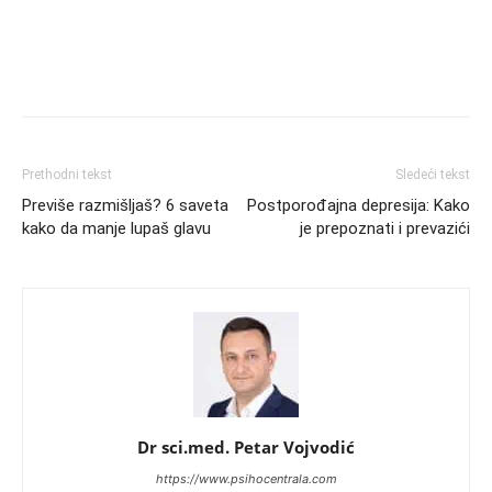
Prethodni tekst
Sledeći tekst
Previše razmišljaš? 6 saveta
Postporođajna depresija: Kako
kako da manje lupaš glavu
je prepoznati i prevazići
Dr sci.med. Petar Vojvodić
https://www.psihocentrala.com