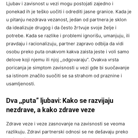
Ljubav i zavisnost u vezi mogu postojati zajedno i
ponekad ih je teško uočiti i odrediti jasne granice. Kada je
u pitanju nezdrava vezanost, jedan od partnera je sklon
da idealizuje drugog i da često žrtvuje svoje želje i
potrebe. Kada se razlike i problemi ignorišu, umanjuju, ili
pravdaju i racionalizuju, partner zapravo odbija da vidi
osobu preko puta onakvom kakva zaista jeste i voli samo
delove koji njemu ili njoj ,,odgovaraju”. Ovakva vrsta
poricanja je simptom zavisnosti u vezi gde bi suočavanje
sa istinom značilo suočiti se sa strahom od praznine i
usamljenosti.
Dva ,,puta” ljubavi: Kako se razvijaju
nezdrave, a kako zdrave veze
Zdrave veze i veze zasnovanje na zavisnosti se veoma
razlikuju. Zdravi partnerski odnosi se ne dešavaju preko