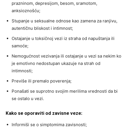
prazninom, depresijom, besom, sramotom,
anksioznošću;
Stupanje u seksualne odnose kao zamena za ranjivu,
autentičnu bliskost i intimnost;
Ostajanje u toksičnoj vezi iz straha od napuštanja ili
samoće;
Nemogućnost vezivanja ili ostajanje u vezi sa nekim ko
je emotivno nedostupan ukazuje na strah od
intimnosti;
Previše ili premalo poverenja;
Ponašati se suprotno svojim merilima vrednosti da bi
se ostalo u vezi.
Kako se oporaviti od zavisne veze:
Informiši se o simptomima zavisnosti;