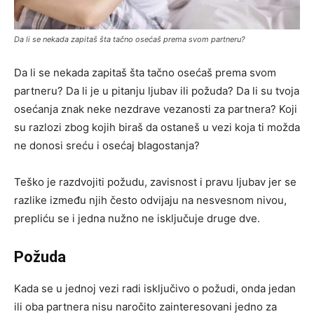
Da li se nekada zapitaš šta tačno osećaš prema svom partneru?
Da li se nekada zapitaš šta tačno osećaš prema svom
partneru? Da li je u pitanju ljubav ili požuda? Da li su tvoja
osećanja znak neke nezdrave vezanosti za partnera? Koji
su razlozi zbog kojih biraš da ostaneš u vezi koja ti možda
ne donosi sreću i osećaj blagostanja?
Teško je razdvojiti požudu, zavisnost i pravu ljubav jer se
razlike između njih često odvijaju na nesvesnom nivou,
prepliću se i jedna nužno ne isključuje druge dve.
Požuda
Kada se u jednoj vezi radi isključivo o požudi, onda jedan
ili oba partnera nisu naročito zainteresovani jedno za