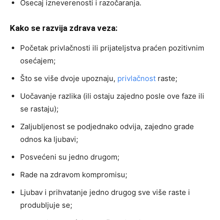
Osecaj izneverenosti i razočaranja.
Kako se razvija zdrava veza:
Početak privlačnosti ili prijateljstva praćen pozitivnim
osećajem;
Što se više dvoje upoznaju,
privlačnost
raste;
Uočavanje razlika (ili ostaju zajedno posle ove faze ili
se rastaju);
Zaljubljenost se podjednako odvija, zajedno grade
odnos ka ljubavi;
Posvećeni su jedno drugom;
Rade na zdravom kompromisu;
Ljubav i prihvatanje jedno drugog sve više raste i
produbljuje se;