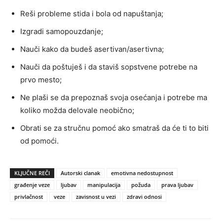
Reši probleme stida i bola od napuštanja;
Izgradi samopouzdanje;
Nauči kako da budeš asertivan/asertivna;
Nauči da poštuješ i da staviš sopstvene potrebe na
prvo mesto;
Ne plaši se da prepoznaš svoja osećanja i potrebe ma
koliko možda delovale neobično;
Obrati se za stručnu pomoć ako smatraš da će ti to biti
od pomoći.
KLJUČNE REČI
Autorski clanak
emotivna nedostupnost
građenje veze
ljubav
manipulacija
požuda
prava ljubav
privlačnost
veze
zavisnost u vezi
zdravi odnosi