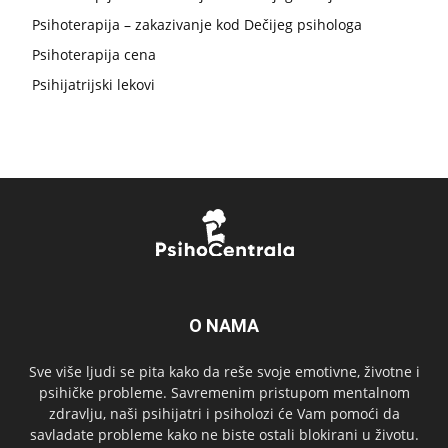
Psihoterapija – zakazivanje kod Dečijeg psihologa
Psihoterapija cena
Psihijatrijski lekovi
O NAMA
Sve više ljudi se pita kako da reše svoje emotivne, životne i
psihičke probleme. Savremenim pristupom mentalnom
zdravlju, naši psihijatri i psiholozi će Vam pomoći da
savladate probleme kako ne biste ostali blokirani u životu.