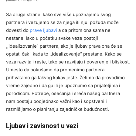
Sa druge strane, kako sve više upoznajemo svog
partnera i vezujemo se za njega ili nju, požuda može
dovesti do
prave ljubavi
a da pritom ona sama ne
nestane. Iako u početku svake veze postoji
,,idealizovanje” partnera, ako je ljubav prava ona će se
opstati čak i kada to ,,idealizovanje“ prestane. Kako se
veza razvija i raste, tako se razvijaju i poverenje i bliskost.
Umesto da pokušamo da promenimo partnera,
prihvatamo ga takvog kakav jeste. Želimo da provodimo
vreme zajedno i da ga ili je upoznamo sa prijateljima i
porodicom. Potrebe, osećanja i sreća našeg partnera
nam postaju podjednako važni kao i sopstveni i
razmišljamo o planiranju zajedničke budućnosti.
Ljubav i zavisnost u vezi