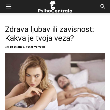
Zdrava ljubav ili zavisnost:
Kakva je tvoja veza?
Od
Dr sci.med. Petar Vojvodić
-