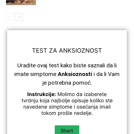
TEST ZA ANKSIOZNOST
Uradite ovaj test kako biste saznali da li
imate simptome
Anksioznosti
i da li Vam
je potrebna pomoć.
Instrukcije:
Molimo da izaberete
tvrdnju koja najbolje opisuje koliko ste
navedene simptome i osećanja imali
tokom prošle nedelje.