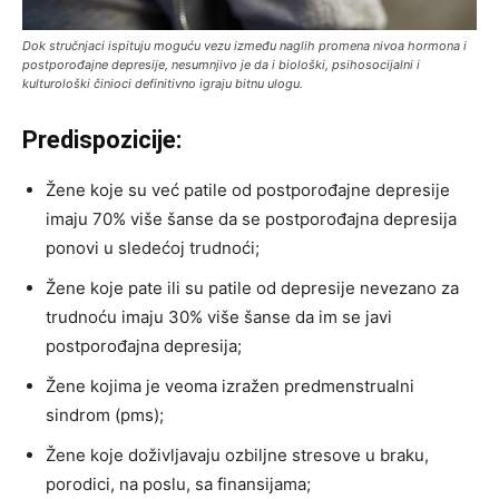
Dok stručnjaci ispituju moguću vezu između naglih promena nivoa hormona i
postporođajne depresije, nesumnjivo je da i biološki, psihosocijalni i
kulturološki činioci definitivno igraju bitnu ulogu.
Predispozicije:
Žene koje su već patile od postporođajne depresije
imaju 70% više šanse da se postporođajna depresija
ponovi u sledećoj trudnoći;
Žene koje pate ili su patile od depresije nevezano za
trudnoću imaju 30% više šanse da im se javi
postporođajna depresija;
Žene kojima je veoma izražen predmenstrualni
sindrom (pms);
Žene koje doživljavaju ozbiljne stresove u braku,
porodici, na poslu, sa finansijama;