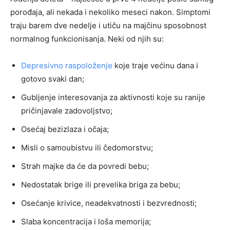
porođaja, ali nekada i nekoliko meseci nakon. Simptomi
traju barem dve nedelje i utiču na majčinu sposobnost
normalnog funkcionisanja. Neki od njih su:
Depresivno raspoloženje
koje traje većinu dana i
gotovo svaki dan;
Gubljenje interesovanja za aktivnosti koje su ranije
pričinjavale zadovoljstvo;
Osećaj bezizlaza i očaja;
Misli o samoubistvu ili čedomorstvu;
Strah majke da će da povredi bebu;
Nedostatak brige ili prevelika briga za bebu;
Osećanje krivice, neadekvatnosti i bezvrednosti;
Slaba koncentracija i loša memorija;