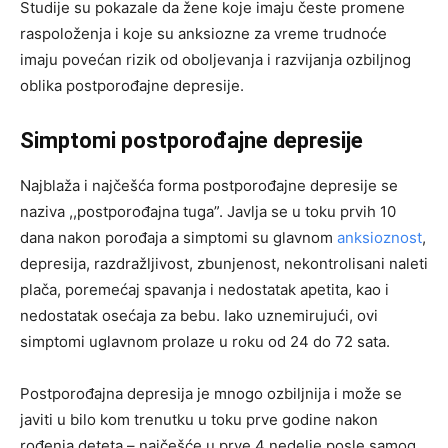
Studije su pokazale da žene koje imaju česte promene
raspoloženja i koje su anksiozne za vreme trudnoće
imaju povećan rizik od oboljevanja i razvijanja ozbiljnog
oblika postporođajne depresije.
Simptomi postporođajne depresije
Najblaža i najčešća forma postporođajne depresije se
naziva ,,postporođajna tuga”. Javlja se u toku prvih 10
dana nakon porođaja a simptomi su glavnom
anksioznost
,
depresija, razdražljivost, zbunjenost, nekontrolisani naleti
plača, poremećaj spavanja i nedostatak apetita, kao i
nedostatak osećaja za bebu. Iako uznemirujući, ovi
simptomi uglavnom prolaze u roku od 24 do 72 sata.
Postporođajna depresija je mnogo ozbiljnija i može se
javiti u bilo kom trenutku u toku prve godine nakon
rođenja deteta – najčešće u prve 4 nedelje posle samog