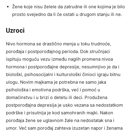
Žene koje nisu želele da zatrudne ili one kojima je bilo
prosto svejedno da li će ostati u drugom stanju ili ne.
Uzroci
Nivo hormona se drastično menja u toku trudnoće,
porođaja i postporođajnog perioda. Dok stručnjaci
ispituju moguću vezu između naglih promena nivoa
hormona i postporođajne depresije, nesumnjivo je da i
biološki, psihosocijalni i kulturološki činioci igraju bitnu
ulogu. Novim majkama je potrebna ne samo jaka
psihološka i emotivna podrška, već i pomoć u
domaćinstvu i u brizi o detetu ili deci. Produžena
postporođajna depresija je usko vezana sa nedostatkom
podrške i prisutnija je kod samohranih majki. Nakon
porođaja žene se uglavnom žale na nedostatak sna i
umor. Već sam porođaj zahteva izuzetan napor i ženama