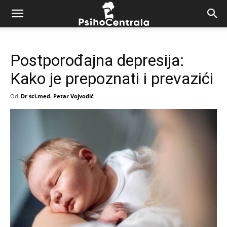
Postporođajna depresija:
Kako je prepoznati i prevazići
Od
Dr sci.med. Petar Vojvodić
-