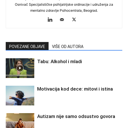
Osnivač Specijalističke psihijatrijske ordinacije i udruženja za
mentalno zdravlje Psihocentrala, Beograd.
POVEZANE OBJAVE
VIŠE OD AUTORA
Tabu: Alkohol i mladi
Motivacija kod dece: mitovi i istina
Autizam nije samo odsustvo govora