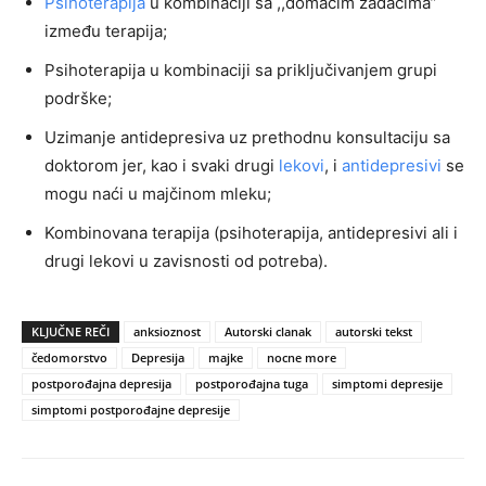
Psihoterapija
u kombinaciji sa ,,domaćim zadacima”
između terapija;
Psihoterapija u kombinaciji sa priključivanjem grupi
podrške;
Uzimanje antidepresiva uz prethodnu konsultaciju sa
doktorom jer, kao i svaki drugi
lekovi
, i
antidepresivi
se
mogu naći u majčinom mleku;
Kombinovana terapija (psihoterapija, antidepresivi ali i
drugi lekovi u zavisnosti od potreba).
KLJUČNE REČI
anksioznost
Autorski clanak
autorski tekst
čedomorstvo
Depresija
majke
nocne more
postporođajna depresija
postporođajna tuga
simptomi depresije
simptomi postporođajne depresije