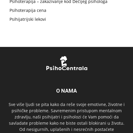
Psihoterapija – zakazivanje kod Dečijeg psihologa
Psihoterapija cena
Psihijatrijski lekovi
O NAMA
Sve više ljudi se pita kako da reše svoje emotivne, životne i
psihičke probleme. Savremenim pristupom mentalnom
zdravlju, naši psihijatri i psiholozi će Vam pomoći da
savladate probleme kako ne biste ostali blokirani u životu.
Od nesigurnih, uplašenih i nesrećnih postaćete