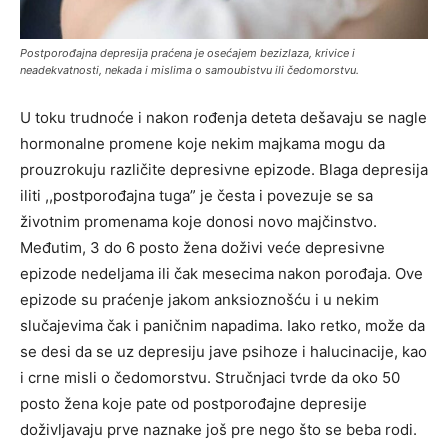
Postporođajna depresija praćena je osećajem bezizlaza, krivice i
neadekvatnosti, nekada i mislima o samoubistvu ili čedomorstvu.
U toku trudnoće i nakon rođenja deteta dešavaju se nagle
hormonalne promene koje nekim majkama mogu da
prouzrokuju različite depresivne epizode. Blaga depresija
iliti ,,postporođajna tuga” je česta i povezuje se sa
životnim promenama koje donosi novo majčinstvo.
Međutim, 3 do 6 posto žena doživi veće depresivne
epizode nedeljama ili čak mesecima nakon porođaja. Ove
epizode su praćenje jakom anksioznošću i u nekim
slučajevima čak i paničnim napadima. Iako retko, može da
se desi da se uz depresiju jave psihoze i halucinacije, kao
i crne misli o čedomorstvu. Stručnjaci tvrde da oko 50
posto žena koje pate od postporođajne depresije
doživljavaju prve naznake još pre nego što se beba rodi.