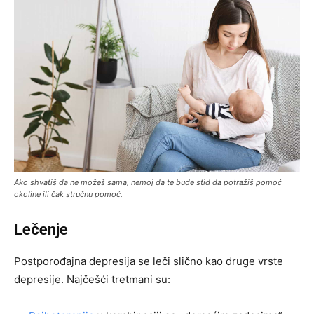
Ako shvatiš da ne možeš sama, nemoj da te bude stid da potražiš pomoć
okoline ili čak stručnu pomoć.
Lečenje
Postporođajna depresija se leči slično kao druge vrste
depresije. Najčešći tretmani su: