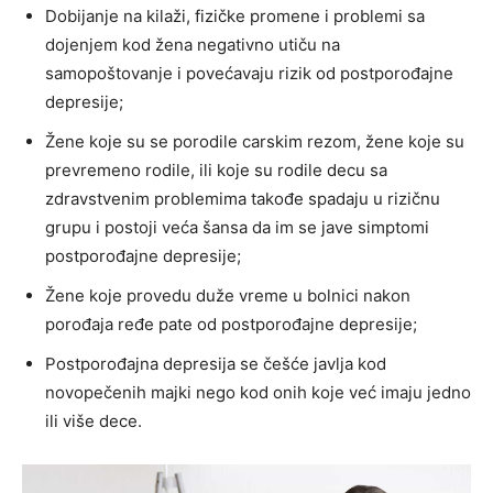
Dobijanje na kilaži, fizičke promene i problemi sa
dojenjem kod žena negativno utiču na
samopoštovanje i povećavaju rizik od postporođajne
depresije;
Žene koje su se porodile carskim rezom, žene koje su
prevremeno rodile, ili koje su rodile decu sa
zdravstvenim problemima takođe spadaju u rizičnu
grupu i postoji veća šansa da im se jave simptomi
postporođajne depresije;
Žene koje provedu duže vreme u bolnici nakon
porođaja ređe pate od postporođajne depresije;
Postporođajna depresija se češće javlja kod
novopečenih majki nego kod onih koje već imaju jedno
ili više dece.