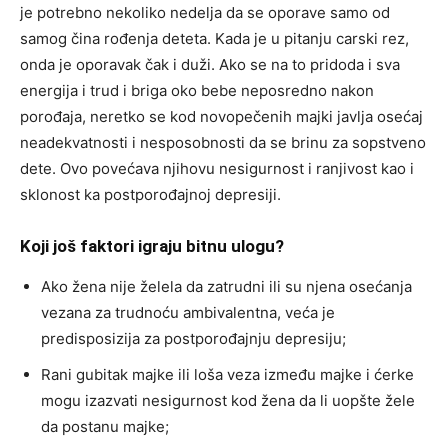
je potrebno nekoliko nedelja da se oporave samo od
samog čina rođenja deteta. Kada je u pitanju carski rez,
onda je oporavak čak i duži. Ako se na to pridoda i sva
energija i trud i briga oko bebe neposredno nakon
porođaja, neretko se kod novopečenih majki javlja osećaj
neadekvatnosti i nesposobnosti da se brinu za sopstveno
dete. Ovo povećava njihovu nesigurnost i ranjivost kao i
sklonost ka postporođajnoj depresiji.
Koji još faktori igraju bitnu ulogu?
Ako žena nije želela da zatrudni ili su njena osećanja
vezana za trudnoću ambivalentna, veća je
predisposizija za postporođajnju depresiju;
Rani gubitak majke ili loša veza između majke i ćerke
mogu izazvati nesigurnost kod žena da li uopšte žele
da postanu majke;