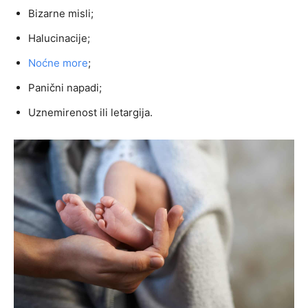
Bizarne misli;
Halucinacije;
Noćne more
;
Panični napadi;
Uznemirenost ili letargija.