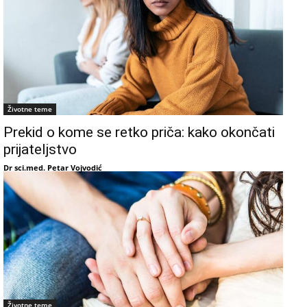
Životne teme
Prekid o kome se retko priča: kako okončati
prijateljstvo
Dr sci.med. Petar Vojvodić
Životne teme