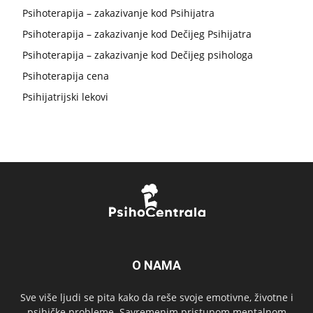
Psihoterapija – zakazivanje kod Psihijatra
Psihoterapija – zakazivanje kod Dečijeg Psihijatra
Psihoterapija – zakazivanje kod Dečijeg psihologa
Psihoterapija cena
Psihijatrijski lekovi
O NAMA
Sve više ljudi se pita kako da reše svoje emotivne, životne i
psihičke probleme. Savremenim pristupom mentalnom