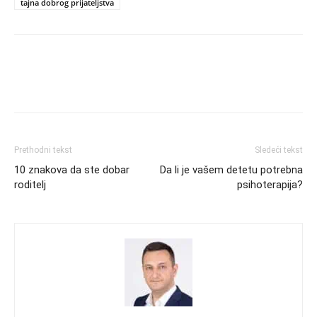
tajna dobrog prijateljstva
Prethodni tekst
Sledeći tekst
10 znakova da ste dobar
Da li je vašem detetu potrebna
roditelj
psihoterapija?