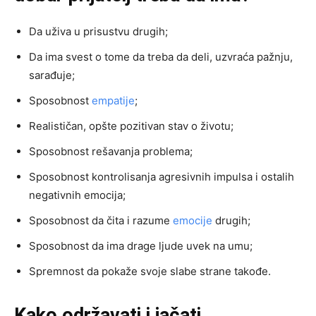
Da uživa u prisustvu drugih;
Da ima svest o tome da treba da deli, uzvraća pažnju,
sarađuje;
Sposobnost
empatije
;
Realističan, opšte pozitivan stav o životu;
Sposobnost rešavanja problema;
Sposobnost kontrolisanja agresivnih impulsa i ostalih
negativnih emocija;
Sposobnost da čita i razume
emocije
drugih;
Sposobnost da ima drage ljude uvek na umu;
Spremnost da pokaže svoje slabe strane takođe.
Kako održavati i jačati