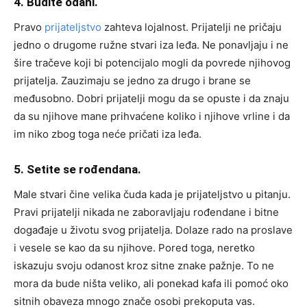
4. Budite odani.
Pravo
prijateljstvo
zahteva lojalnost. Prijatelji ne pričaju
jedno o drugome ružne stvari iza leđa. Ne ponavljaju i ne
šire tračeve koji bi potencijalo mogli da povrede njihovog
prijatelja. Zauzimaju se jedno za drugo i brane se
međusobno. Dobri prijatelji mogu da se opuste i da znaju
da su njihove mane prihvaćene koliko i njihove vrline i da
im niko zbog toga neće pričati iza leđa.
5. Setite se rođendana.
Male stvari čine velika čuda kada je prijateljstvo u pitanju.
Pravi prijatelji nikada ne zaboravljaju rođendane i bitne
događaje u životu svog prijatelja. Dolaze rado na proslave
i vesele se kao da su njihove. Pored toga, neretko
iskazuju svoju odanost kroz sitne znake pažnje. To ne
mora da bude ništa veliko, ali ponekad kafa ili pomoć oko
sitnih obaveza mnogo znače osobi prekoputa vas.