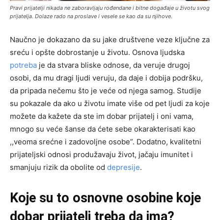
Pravi prijatelji nikada ne zaboravljaju rođendane i bitne događaje u životu svog
prijatelja. Dolaze rado na proslave i vesele se kao da su njihove.
Naučno je dokazano da su jake društvene veze ključne za
sreću i opšte dobrostanje u životu. Osnova ljudska
potreba
je da stvara bliske odnose, da veruje drugoj
osobi, da mu dragi ljudi veruju, da daje i dobija podršku,
da pripada nečemu što je veće od njega samog. Studije
su pokazale da ako u životu imate više od pet ljudi za koje
možete da kažete da ste im dobar prijatelj i oni vama,
mnogo su veće šanse da ćete sebe okarakterisati kao
,,veoma srećne i zadovoljne osobe”. Dodatno, kvalitetni
prijateljski odnosi produžavaju život, jačaju imunitet i
smanjuju rizik da obolite od
depresije
.
Koje su to osnovne osobine koje
dobar prijatelj treba da ima?