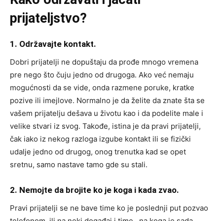
prijateljstvo?
1. Održavajte kontakt.
Dobri prijatelji ne dopuštaju da prođe mnogo vremena
pre nego što čuju jedno od drugoga. Ako već nemaju
mogućnosti da se vide, onda razmene poruke, kratke
pozive ili imejlove. Normalno je da želite da znate šta se
vašem prijatelju dešava u životu kao i da podelite male i
velike stvari iz svog. Takođe, istina je da pravi prijatelji,
čak iako iz nekog razloga izgube kontakt ili se fizički
udalje jedno od drugog, onog trenutka kad se opet
sretnu, samo nastave tamo gde su stali.
2. Nemojte da brojite ko je koga i kada zvao.
Pravi prijatelji se ne bave time ko je poslednji put pozvao
telefonom, ili na neki događaj i time ,,na koga je sada