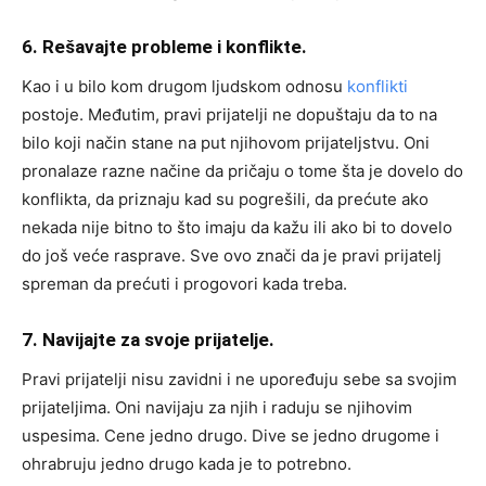
6. Rešavajte probleme i konflikte.
Kao i u bilo kom drugom ljudskom odnosu
konflikti
postoje. Međutim, pravi prijatelji ne dopuštaju da to na
bilo koji način stane na put njihovom prijateljstvu. Oni
pronalaze razne načine da pričaju o tome šta je dovelo do
konflikta, da priznaju kad su pogrešili, da prećute ako
nekada nije bitno to što imaju da kažu ili ako bi to dovelo
do još veće rasprave. Sve ovo znači da je pravi prijatelj
spreman da prećuti i progovori kada treba.
7. Navijajte za svoje prijatelje.
Pravi prijatelji nisu zavidni i ne upoređuju sebe sa svojim
prijateljima. Oni navijaju za njih i raduju se njihovim
uspesima. Cene jedno drugo. Dive se jedno drugome i
ohrabruju jedno drugo kada je to potrebno.