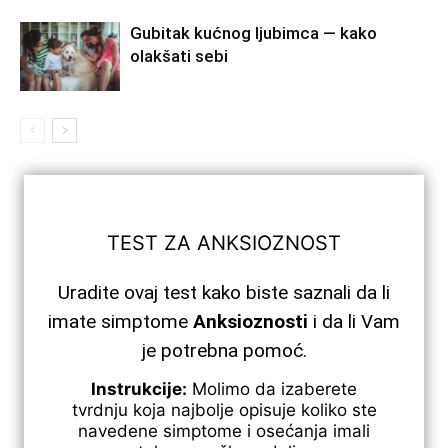
Gubitak kućnog ljubimca — kako
olakšati sebi
TEST ZA ANKSIOZNOST
Uradite ovaj test kako biste saznali da li
imate simptome
Anksioznosti
i da li Vam
je potrebna pomoć.
Instrukcije:
Molimo da izaberete
tvrdnju koja najbolje opisuje koliko ste
navedene simptome i osećanja imali