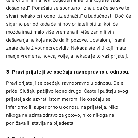
došao red”. Ponašaju se spontano i znaju da će se sve te
stvari nekako prirodno ,,izjednačiti” u budućnosti. Doći će
sigurno period kada će njihov prijatelj biti taj koji će
možda imati malo više vremena ili više zanimljivih
dešavanja na koja može da ih pozove. Uostalom, i sami
znate da je život nepredvidiv. Nekada ste vi ti koji imate
manje vremena, novca, volje, a nekada je to vaš prijatelj.
3. Pravi prijatelji se osećaju ravnopravno u odnosu.
Pravi prijatelji se osećaju ravnopravno u odnosu. Dele
priče. Slušaju pažljivo jedno drugo. Časte i puštaju svog
prijatelja da uzvrati istom merom. Ne osećaju se
inferiorno ili superiorno u odnosu na prijatelja. Niko
nikoga ne uzima zdravo za gotovo, niko nikoga ne
ponižava ili stavlja na pijedestal.