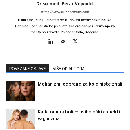
Dr sci.med. Petar Vojvodić
https://www.psihocentrala.com
Psihijatar, REBT Psihoterapeut i doktor medicinskih nauka.
Osnivač Specijalističke psihijatrijske ordinacije i udruženja za
mentalno zdravlje Psihocentrala, Beograd.
POVEZANE OBJAVE
VIŠE OD AUTORA
Mehanizmi odbrane za koje niste znali
Kada odnos boli — psihološki aspekti
vaginizma