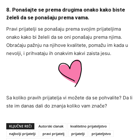
8. Ponašajte se prema drugima onako kako biste
želeli da se ponašaju prema vama.
Pravi prijatelji se ponašaju prema svojim prijateljima
onako kako bi želeli da se oni ponašaju prema njima.
Obraćaju pažnju na njihove kvalitete, pomažu im kada u
nevolji, i prihvataju ih onakvim kakvi zaista jesu.
Sa koliko pravih prijatelja vi možete da se pohvalite? Da li
ste im danas dali do znanja koliko vam znače?
KLJUČNE REČI
Autorski clanak
kvalitetno prijateljstvo
najbolji prijatelji
pravi prijatelj
prijatelji
prijateljstvo