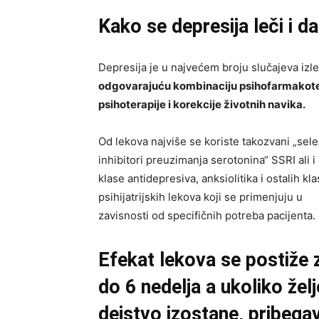
Kako se depresija leči i da 
Depresija je u najvećem broju slučajeva izl
odgovarajuću kombinaciju psihofarmakote
psihoterapije i korekcije životnih navika.
Od lekova najviše se koriste takozvani „sele
inhibitori preuzimanja serotonina“ SSRI ali i
klase antidepresiva, anksiolitika i ostalih kla
psihijatrijskih lekova koji se primenjuju u
zavisnosti od specifičnih potreba pacijenta.
Efekat lekova se postiže 
do 6 nedelja a ukoliko žel
dejstvo izostane, pribega