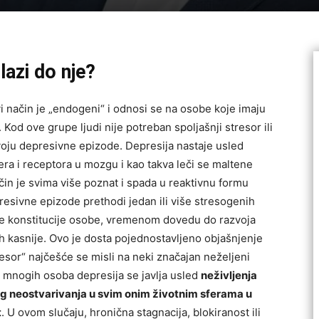
lazi do nje?
vi način je „endogeni“ i odnosi se na osobe koje imaju
Kod ove grupe ljudi nije potreban spoljašnji stresor ili
zvoju depresivne epizode. Depresija nastaje usled
a i receptora u mozgu i kao takva leči se maltene
čin je svima više poznat i spada u reaktivnu formu
resivne epizode prethodi jedan ili više stresogenih
lne konstitucije osobe, vremenom dovedu do razvoja
h kasnije. Ovo je dosta pojednostavljeno objašnjenje
esor“ najčešće se misli na neki značajan neželjeni
 mnogih osoba depresija se javlja usled
neživljenja
og neostvarivanja u svim onim životnim sferama u
t
. U ovom slučaju, hronična stagnacija, blokiranost ili