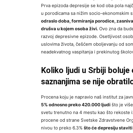
Prva epizoda depresije se kod oba pola najč
u porodicama sa nižim socio-ekonomskim 
odraslo doba, formiranja porodice, zasniva
drušva u kojem osoba živi.
Ovo zna da bude 
razvoj depresivne epizode. Osetljivost oso
uslovima života, češćem oboljevanju od som
neadekvatnog vaspitanja i prekinutog školo
Koliko ljudi u Srbiji boluj
saznanjima se nije obrati
Procena koju je napravio naš institut za javn
5% odnosno preko 420.000 ljudi
što je više
svetu trenutno na 4 mestu kao što rekoste i
procene od strane Svetske Zdravstvene Org
nivou to preko 6.3%
što će depresiju stavi