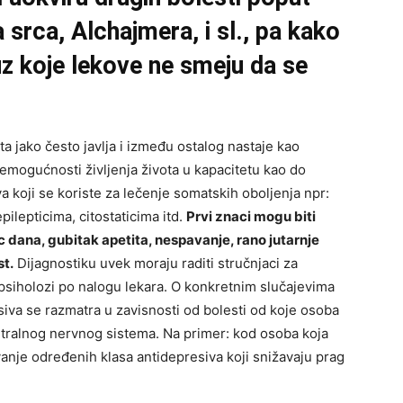
 srca, Alchajmera, i sl., pa kako
i uz koje lekove ne smeju da se
sta jako često
javlja i između ostalog nastaje kao
nemogućnosti življenja života u kapacitetu kao do
va koji se koriste za lečenje somatskih oboljenja npr:
ilepticima, citostaticima itd.
Prvi znaci mogu biti
c dana, gubitak
apetita, nespavanje, rano jutarnje
st.
Dijagnostiku uvek moraju raditi stručnjaci za
ki psiholozi po nalogu lekara. O konkretnim slučajevima
iva se razmatra u zavisnosti od bolesti od koje osoba
centralnog nervnog sistema. Na primer: kod osoba koja
vanje određenih klasa antidepresiva koji snižavaju prag