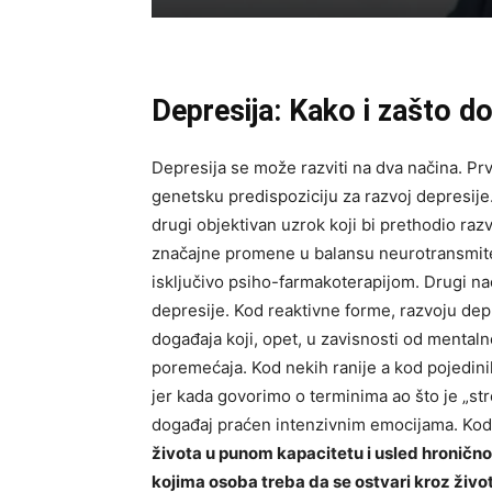
Depresija: Kako i zašto do
Depresija se mo
že razviti na dva načina. Pr
genetsku predispoziciju za razvoj depresije. 
drugi objektivan uzrok koji bi prethodio ra
značajne promene u balansu neurotransmiter
isključivo psiho-farmakoterapijom. Drugi na
depresije. Kod reaktivne forme, razvoju dep
događaja koji, opet, u zavisnosti od menta
poremećaja. Kod nekih ranije a kod pojedini
jer kada govorimo o terminima ao što je „str
događaj praćen intenzivnim emocijama. Kod
života u punom kapacitetu i usled hroničn
kojima osoba treba da se ostvari kroz živo