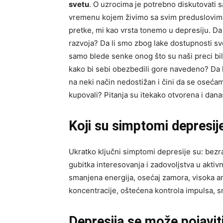
svetu
. O uzrocima je potrebno diskutovat
vremenu kojem živimo sa svim preduslovima 
pretke, mi kao vrsta tonemo u depresiju. Da 
razvoja? Da li smo zbog lake dostupnosti sveg
samo blede senke onog što su naši preci bili 
kako bi sebi obezbedili gore navedeno? Da li
na neki način nedostižan i čini da se osećam
kupovali? Pitanja su itekako otvorena i dana
Koji su simptomi depresij
Ukratko ključni simptomi depresije su: bez
gubitka interesovanja i zadovoljstva u aktivn
smanjena energija, osećaj zamora, visoka an
koncentracije, oštećena kontrola impulsa, sn
Depresija se može pojaviti