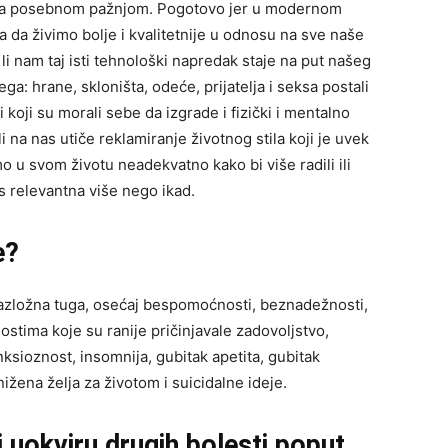
i sa posebnom pažnjom. Pogotovo jer u modernom
da živimo bolje i kvalitetnije u odnosu na sve naše
li nam taj isti tehnološki napredak staje na put našeg
a: hrane, skloništa, odeće, prijatelja i seksa postali
koji su morali sebe da izgrade i fizički i mentalno
 na nas utiče reklamiranje životnog stila koji je uvek
o u svom životu neadekvatno kako bi više radili ili
s relevantna više nego ikad.
e?
razložna tuga, osećaj bespomoćnosti, beznadežnosti,
ostima koje su ranije pričinjavale zadovoljstvo,
ksioznost, insomnija, gubitak apetita, gubitak
ižena želja za životom i suicidalne ideje.
 uokviru drugih bolesti poput