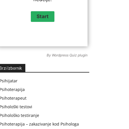
By
Wordpress Quiz plugin
Brzi Izbornik
Psihijatar
Psihoterapija
Psihoterapeut
Psihološki testovi
Psihološko testiranje
Psihoterapija – zakazivanje kod Psihologa