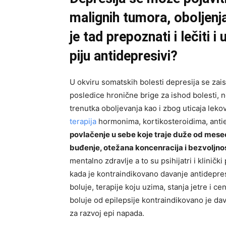
malignih tumora, oboljenja
je tad prepoznati i lečiti 
piju antidepresivi?
U okviru somatskih bolesti depresija se zai
posledice hronične brige za ishod bolesti, 
trenutka oboljevanja kao i zbog uticaja leko
terapija
hormonima, kortikosteroidima, antiep
povlačenje u sebe koje traje duže od mese
buđenje, otežana koncenracija i bezvoljno
mentalno zdravlje a to su psihijatri i klinič
kada je kontraindikovano davanje antidepres
boluje, terapije koju uzima, stanja jetre i 
boluje od epilepsije kontraindikovano je da
za razvoj epi napada.