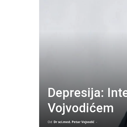
Depresija: Int
Vojvodićem
Od
Dr sci.med. Petar Vojvodić
-