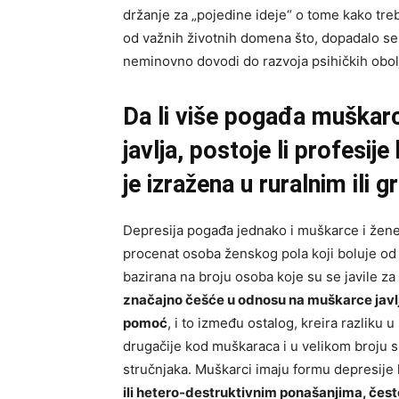
držanje za „pojedine ideje“ o tome kako treb
od važnih životnih domena što, dopadalo se t
neminovno dovodi do razvoja psihičkih obolj
Da li više pogađa muškarc
javlja, postoje li profesije
je izražena u ruralnim ili
Depresija pogađa jednako i muškarce i žene.
procenat osoba ženskog pola koji boluje od
bazirana na broju osoba koje su se javile z
značajno češće u odnosu na muškarce javlj
pomoć
, i to između ostalog, kreira razliku u
drugačije kod muškaraca i u velikom broju s
stručnjaka. Muškarci imaju formu depresije
ili hetero-destruktivnim ponašanjima, če