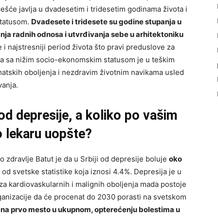
ešće javlja u dvadesetim i tridesetim godinama života i
statusom.
Dvadesete i tridesete su godine stupanja u
nja radnih odnosa i utvrđivanja sebe u arhitektoniku
i najstresniji period života što pravi preduslove za
ba sa nižim socio-ekonomskim statusom je u teškim
atskih oboljenja i nezdravim životnim navikama usled
vanja.
e od depresije, a koliko po vašim
lo lekaru uopšte?
o zdravlje Batut je da u Srbiji od depresije boluje
oko
 od svetske statistike koja iznosi 4.4%. Depresija je u
za kardiovaskularnih i malignih oboljenja mada postoje
anizacije da će procenat do 2030 porasti na svetskom
ti na prvo mesto u ukupnom, opterećenju bolestima u