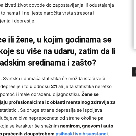
a živeti život dovode do zapostavljanja ili odustajanja
o nama ili ne, jeste naročita vrsta stresora i
enja i depresije.
e ili žene, u kojim godinama se
 koje su više na udaru, zatim da li
 gradskim sredinama i zašto?
 Svetska i domaća statistika će možda istaći veći
 depresije i to u odnosu
2:1
ali je ta statistika neretko
a pomoć i imale odrađenu dijagnostiku.
Žene se
aju profesionalcima iz oblasti mentalnog zdravlja za
 statistici. Sa druge strane depresija se ispoljava
lučajeva biva neprepoznata od strane okoline pa i
 koja se karakteriše snažnim
nemirom, gnevom i auto
sto praćenih zloupotrebom
psihoaktivnih supstanci
.