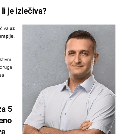
li je izlečiva?
ečiva
uz
rapije,
ktivni
 druge
sa
za 5
jeno
va