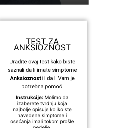
TEST ZA
ANKSIOZNOST
Uradite ovaj test kako biste
saznali da li imate simptome
Anksioznosti
i da li Vam je
potrebna pomoć.
Instrukcije:
Molimo da
izaberete tvrdnju koja
najbolje opisuje koliko ste
navedene simptome i
osećanja imali tokom prošle
nedelje.