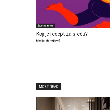
Životne teme
Koji je recept za sreću?
Marija Manojlović
MOST READ