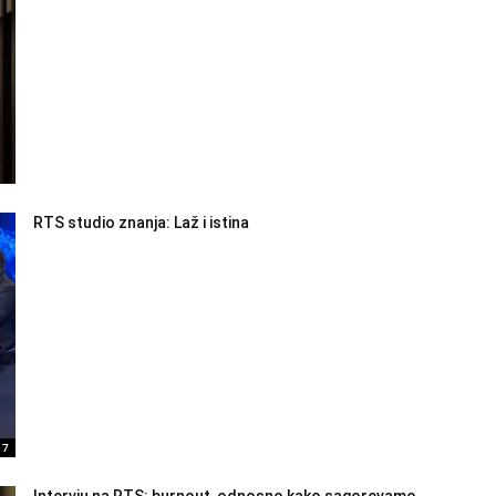
RTS studio znanja: Laž i istina
17
Intervju na RTS: burnout, odnosno kako sagorevamo