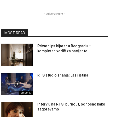
- Advertisment -
MOST READ
Privatni psihijatar u Beogradu –
kompletan vodič za pacijente
RTS studio znanja: Laž i istina
00:59:17
Intervju na RTS: burnout, odnosno kako
sagorevamo