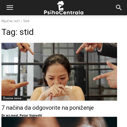
Ključne reči
Stid
Tag:
stid
Životne teme
7 načina da odgovorite na poniženje
Dr sci.med. Petar Vojvodić