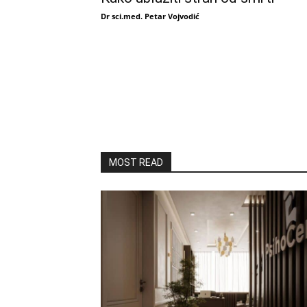
Dr sci.med. Petar Vojvodić
MOST READ