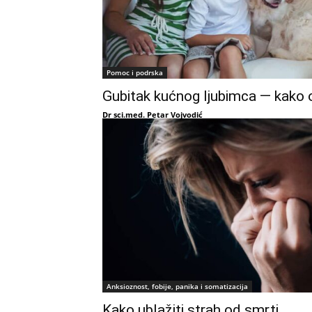
Pomoc i podrska
Gubitak kućnog ljubimca — kako o
Dr sci.med. Petar Vojvodić
Anksioznost, fobije, panika i somatizacija
Kako ublažiti strah od smrti