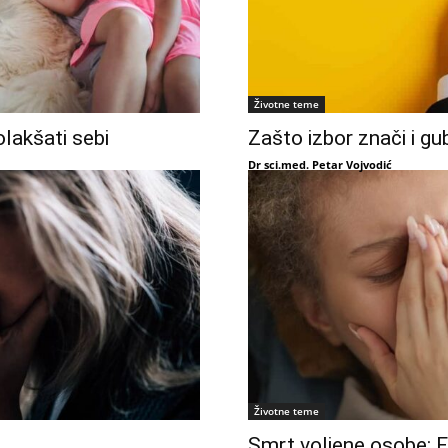
Životne teme
lakšati sebi
Zašto izbor znači i gu
Dr sci.med. Petar Vojvodić
Životne teme
Smrt voljene osobe: F