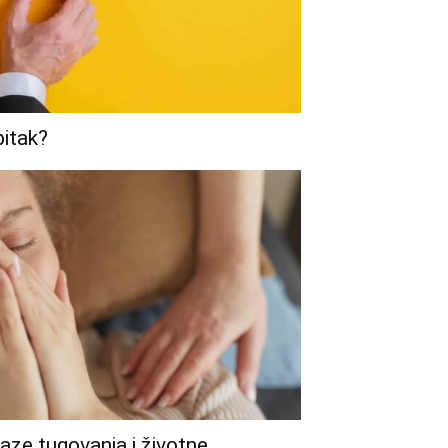
bitak?
aze tugovanja i životne