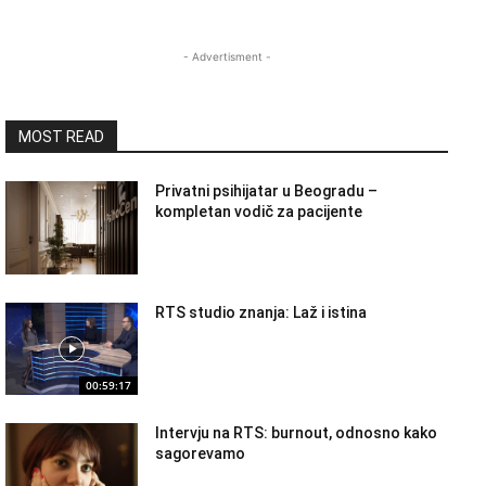
- Advertisment -
MOST READ
Privatni psihijatar u Beogradu –
kompletan vodič za pacijente
RTS studio znanja: Laž i istina
00:59:17
Intervju na RTS: burnout, odnosno kako
sagorevamo