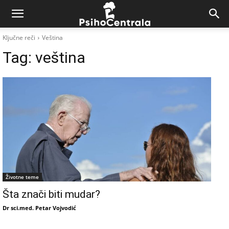
Ključne reči
Veština
Tag:
veština
Životne teme
Šta znači biti mudar?
Dr sci.med. Petar Vojvodić