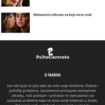
Mehanizmi odbrane za koje niste znali
O NAMA
Sve više ljudi se pita kako da reše svoje emotivne, životne i
psihičke probleme. Savremenim pristupom mentalnom
zdravlju, naši psihijatri i psiholozi će Vam pomoći da
savladate probleme kako ne biste ostali blokirani u životu.