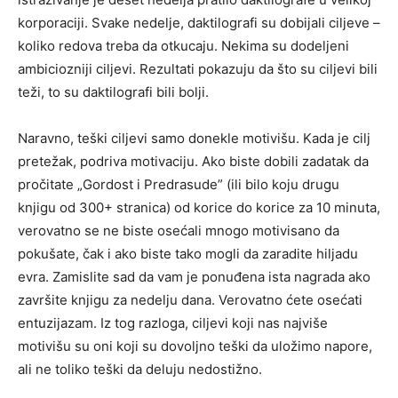
korporaciji. Svake nedelje, daktilografi su dobijali ciljeve –
koliko redova treba da otkucaju. Nekima su dodeljeni
ambiciozniji ciljevi. Rezultati pokazuju da što su ciljevi bili
teži, to su daktilografi bili bolji.
Naravno, teški ciljevi samo donekle motivišu. Kada je cilj
pretežak, podriva motivaciju. Ako biste dobili zadatak da
pročitate „Gordost i Predrasude” (ili bilo koju drugu
knjigu od 300+ stranica) od korice do korice za 10 minuta,
verovatno se ne biste osećali mnogo motivisano da
pokušate, čak i ako biste tako mogli da zaradite hiljadu
evra. Zamislite sad da vam je ponuđena ista nagrada ako
završite knjigu za nedelju dana. Verovatno ćete osećati
entuzijazam. Iz tog razloga, ciljevi koji nas najviše
motivišu su oni koji su dovoljno teški da uložimo napore,
ali ne toliko teški da deluju nedostižno.