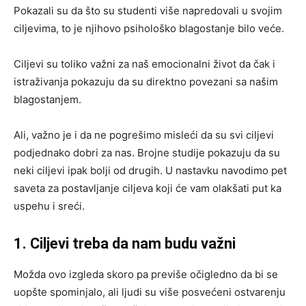
Pokazali su da što su studenti više napredovali u svojim
ciljevima, to je njihovo psihološko blagostanje bilo veće.
Ciljevi su toliko važni za naš emocionalni život da čak i
istraživanja pokazuju da su direktno povezani sa našim
blagostanjem.
Ali, važno je i da ne pogrešimo misleći da su svi ciljevi
podjednako dobri za nas. Brojne studije pokazuju da su
neki ciljevi ipak bolji od drugih. U nastavku navodimo pet
saveta za postavljanje ciljeva koji će vam olakšati put ka
uspehu i sreći.
1. Ciljevi treba da nam budu važni
Možda ovo izgleda skoro pa previše očigledno da bi se
uopšte spominjalo, ali ljudi su više posvećeni ostvarenju