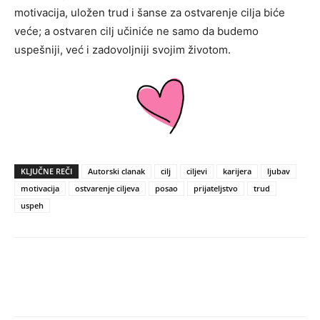
motivacija, uložen trud i šanse za ostvarenje cilja biće
veće; a ostvaren cilj učiniće ne samo da budemo
uspešniji, već i zadovoljniji svojim životom.
KLJUČNE REČI
Autorski clanak
cilj
ciljevi
karijera
ljubav
motivacija
ostvarenje ciljeva
posao
prijateljstvo
trud
uspeh