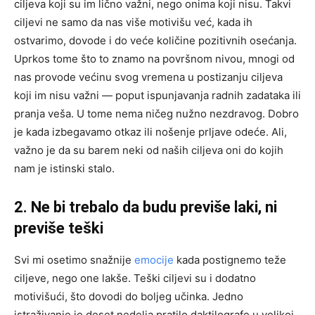
ciljeva koji su im lično važni, nego onima koji nisu. Takvi
ciljevi ne samo da nas više motivišu već, kada ih
ostvarimo, dovode i do veće količine pozitivnih osećanja.
Uprkos tome što to znamo na površnom nivou, mnogi od
nas provode većinu svog vremena u postizanju ciljeva
koji im nisu važni — poput ispunjavanja radnih zadataka ili
pranja veša. U tome nema ničeg nužno nezdravog. Dobro
je kada izbegavamo otkaz ili nošenje prljave odeće. Ali,
važno je da su barem neki od naših ciljeva oni do kojih
nam je istinski stalo.
2. Ne bi trebalo da budu previše laki, ni
previše teški
Svi mi osetimo snažnije
emocije
kada postignemo teže
ciljeve, nego one lakše. Teški ciljevi su i dodatno
motivišući, što dovodi do boljeg učinka. Jedno
istraživanje je deset nedelja pratilo daktilografe u velikoj