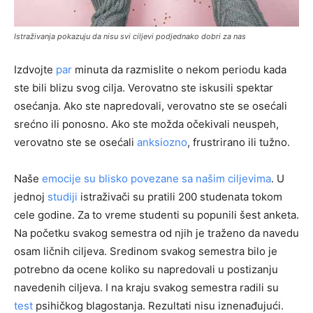
Istraživanja pokazuju da nisu svi ciljevi podjednako dobri za nas
Izdvojte
par
minuta da razmislite o nekom periodu kada
ste bili blizu svog cilja. Verovatno ste iskusili spektar
osećanja. Ako ste napredovali, verovatno ste se osećali
srećno ili ponosno. Ako ste možda očekivali neuspeh,
verovatno ste se osećali
anksiozno
, frustrirano ili tužno.
Naše
emocije su blisko povezane sa našim ciljevima
. U
jednoj
studiji
istraživači su pratili 200 studenata tokom
cele godine. Za to vreme studenti su popunili šest anketa.
Na početku svakog semestra od njih je traženo da navedu
osam ličnih ciljeva. Sredinom svakog semestra bilo je
potrebno da ocene koliko su napredovali u postizanju
navedenih ciljeva. I na kraju svakog semestra radili su
test
psihičkog blagostanja. Rezultati nisu iznenađujući.