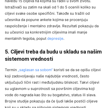
navedu 15 ciljeva na kojima su radili u svom životu.
Istraživači su zatim na skali od 1 do 5 ocenili koliko su
ciljevi svake osobe specifični. Takođe su tražili od
učesnika da popune ankete kojima se procenjuju
raspoloženje i mentalno zdravlje. Rezultati pokazuju da
su učesnici sa konkretnijim ciljevima imali manje
mentalnih tegoba, poput
depresije
.
5. Ciljevi treba da budu u skladu sa našim
sistemom vrednosti
Termin
„saglasan sa sobom“
koristi se da se opišu ciljevi
koji zadovoljavaju naše najdublje vrednosti, često
uključujući lični rast i međuljudsku bliskost. Takvi ciljevi
su uglavnom u suprotnosti sa površnim ciljevima koji
vode do nagrada kao što su bogatstvo, status ili slava.
Brojne studije pokazuju da će ljudi lakše postići ciljeve
koji su u skladu sa njihovim sistemom vrednosti,