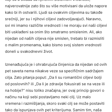
najverovatnije zato što su više motivisani da ulože napore
kako bi ih ostvarili. Ljudi sa ovakvim ciljevima su takođe
srećniji, jer su i njihovi ciljevi zadovoljavajući. Naravno,
svi mi imamo različite vrednosti i ne moraju svi naši ciljevi
biti usklađeni sa onim što smatramo smislenim. Ali, ako
nijedan od naših ciljeva nije smislen, trebalo bi razmisliti
o malim promenama, kako bismo svoj sistem vrednosti
doneli u svakodnevni život.
Iznenađujuća je i ohrabrujuća činjenica da nijedan od ovih
pet saveta nema nikakve veze sa specifičnim sadržajem
cilja. Zato pitanja poput: „Da li su romantični ciljevi bolji
od poslovnih? ili „Da li je zdravije fokusirati se na veze ili
na hobije?“ nisu toliko značajna, jer ovaj princip govori o
načinu na koji sebi postavljamo neki cilj. Uz malo
vremena i razmišljanja, skoro svaki cilj se može postaviti
tako da ispunjava ovih pet kriterijuma. Samim tim, naša