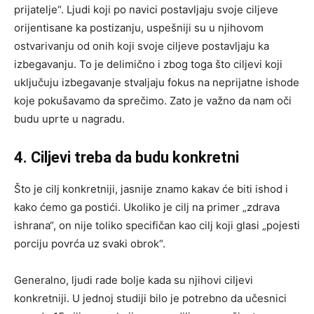
prijatelje“. Ljudi koji po navici postavljaju svoje ciljeve
orijentisane ka postizanju, uspešniji su u njihovom
ostvarivanju od onih koji svoje ciljeve postavljaju ka
izbegavanju. To je delimično i zbog toga što ciljevi koji
uključuju izbegavanje stvaljaju fokus na neprijatne ishode
koje pokušavamo da sprečimo. Zato je važno da nam oči
budu uprte u nagradu.
4. Ciljevi treba da budu konkretni
Što je cilj konkretniji, jasnije znamo kakav će biti ishod i
kako ćemo ga postići. Ukoliko je cilj na primer „zdrava
ishrana“, on nije toliko specifičan kao cilj koji glasi „pojesti
porciju povrća uz svaki obrok“.
Generalno, ljudi rade bolje kada su njihovi ciljevi
konkretniji. U jednoj studiji bilo je potrebno da učesnici