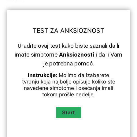
TEST ZA ANKSIOZNOST
Uradite ovaj test kako biste saznali da li
imate simptome
Anksioznosti
i da li Vam
je potrebna pomoć.
Instrukcije:
Molimo da izaberete
tvrdnju koja najbolje opisuje koliko ste
navedene simptome i osećanja imali
tokom prošle nedelje.