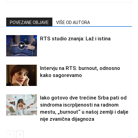
POVEZANE OBJAVE
VIŠE OD AUTORA
RTS studio znanja: Laž i istina
Intervju na RTS: burnout, odnosno
kako sagorevamo
Iako gotovo dve trećine Srba pati od
sindroma iscrpljenosti na radnom
mestu, „burnout“ u našoj zemlji i dalje
nije zvanična dijagnoza