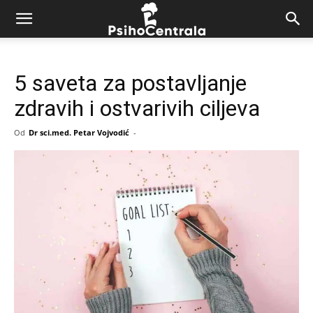
5 saveta za postavljanje
zdravih i ostvarivih ciljeva
Od
Dr sci.med. Petar Vojvodić
-