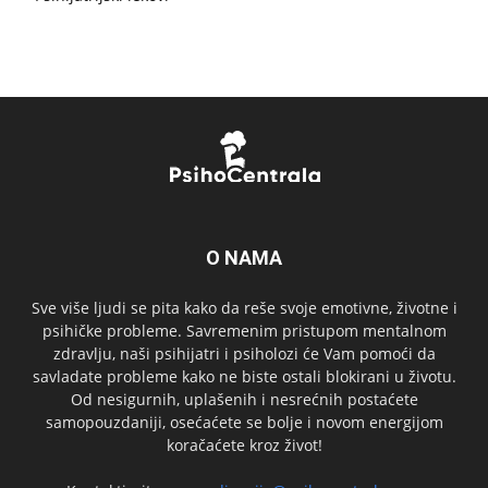
O NAMA
Sve više ljudi se pita kako da reše svoje emotivne, životne i
psihičke probleme. Savremenim pristupom mentalnom
zdravlju, naši psihijatri i psiholozi će Vam pomoći da
savladate probleme kako ne biste ostali blokirani u životu.
Od nesigurnih, uplašenih i nesrećnih postaćete
samopouzdaniji, osećaćete se bolje i novom energijom
koračaćete kroz život!