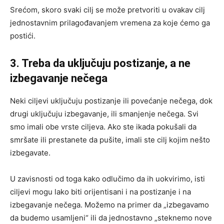
Srećom, skoro svaki cilj se može pretvoriti u ovakav cilj
jednostavnim prilagođavanjem vremena za koje ćemo ga
postići.
3. Treba da uključuju postizanje, a ne
izbegavanje nečega
Neki ciljevi uključuju postizanje ili povećanje nečega, dok
drugi uključuju izbegavanje, ili smanjenje nečega. Svi
smo imali obe vrste ciljeva. Ako ste ikada pokušali da
smršate ili prestanete da pušite, imali ste cilj kojim nešto
izbegavate.
U zavisnosti od toga kako odlučimo da ih uokvirimo, isti
ciljevi mogu lako biti orijentisani i na postizanje i na
izbegavanje nečega. Možemo na primer da „izbegavamo
da budemo usamljeni“ ili da jednostavno „steknemo nove