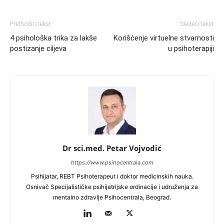
Prethodni tekst
Sledeći tekst
4 psihološka trika za lakše
Korišćenje virtuelne stvarnosti
postizanje ciljeva
u psihoterapiji
Dr sci.med. Petar Vojvodić
https://www.psihocentrala.com
Psihijatar, REBT Psihoterapeut i doktor medicinskih nauka.
Osnivač Specijalističke psihijatrijske ordinacije i udruženja za
mentalno zdravlje Psihocentrala, Beograd.