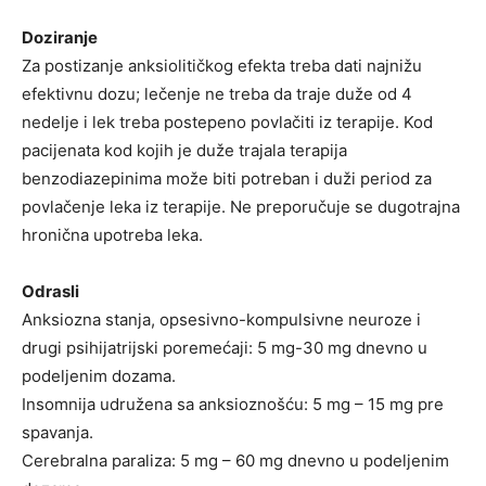
Doziranje
Za postizanje anksiolitičkog efekta treba dati najnižu
efektivnu dozu; lečenje ne treba da traje duže od 4
nedelje i lek treba postepeno povlačiti iz terapije. Kod
pacijenata kod kojih je duže trajala terapija
benzodiazepinima može biti potreban i duži period za
povlačenje leka iz terapije. Ne preporučuje se dugotrajna
hronična upotreba leka.
Odrasli
Anksiozna stanja, opsesivno-kompulsivne neuroze i
drugi psihijatrijski poremećaji: 5 mg-30 mg dnevno u
podeljenim dozama.
Insomnija udružena sa anksioznošću: 5 mg – 15 mg pre
spavanja.
Cerebralna paraliza: 5 mg – 60 mg dnevno u podeljenim