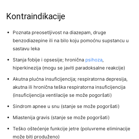
Kontraindikacije
Poznata preosetljivost na diazepam, druge
benzodiazepine ili na bilo koju pomoćnu supstancu u
sastavu leka
Stanja fobije i opsesije; hronična
psihoza
,
hiperkinezija (mogu se javiti paradoksalne reakcije)
Akutna plućna insuficijencija; respiratorna depresija,
akutna ili hronična teška respiratorna insuficijencija
(insuficijencija ventilacije se može pogoršati)
Sindrom apnee u snu (stanje se može pogoršati)
Miastenija gravis (stanje se može pogoršati)
Teško oštećenje funkcije jetre (poluvreme eliminacije
može biti produženo)