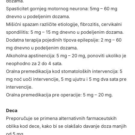
dozama.
Spasticitet gornjeg motornog neurona: 5mg – 60 mg
dnevno u podeljenim dozama.
Mišićni spazam različite etiologije, fibrozitis, cervikalni
spondilitis: 5 mg – 15 mg dnevno u podeljenim dozama.
Dodatna terapija pojedinih tipova epilepsije: 2 mg – 60
mg dnevno u podeljenim dozama.
Alkoholna apstinencija: 5 mg – 20 mg, ponoviti ukoliko je
neophodno za 2 do 4 sata.
Oralna premedikacija kod stomatoloških intervencija: 5
mg noć uoči intervencije, 5 mg ujutru i 5 mg dva sata pre
intervencije.
Oralna premedikacija pre operacije: 5 mg – 20 mg.
Deca
Preporučuje se primena alternativnih farmaceutskih
oblika kod dece, kako bi se olakšalo davanje doza manjih
od 5 mg.