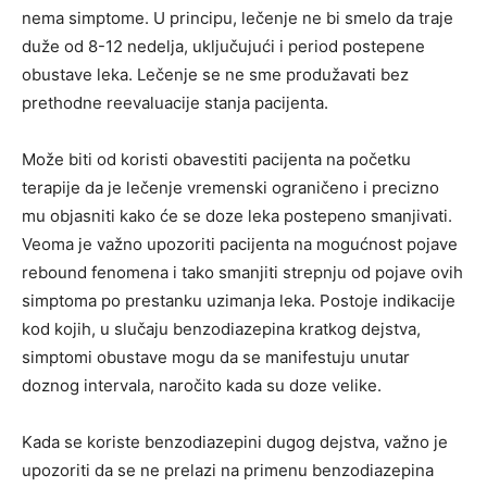
nema simptome. U principu, lečenje ne bi smelo da traje
duže od 8-12 nedelja, uključujući i period postepene
obustave leka. Lečenje se ne sme produžavati bez
prethodne reevaluacije stanja pacijenta.
Može biti od koristi obavestiti pacijenta na početku
terapije da je lečenje vremenski ograničeno i precizno
mu objasniti kako će se doze leka postepeno smanjivati.
Veoma je važno upozoriti pacijenta na mogućnost pojave
rebound fenomena i tako smanjiti strepnju od pojave ovih
simptoma po prestanku uzimanja leka. Postoje indikacije
kod kojih, u slučaju benzodiazepina kratkog dejstva,
simptomi obustave mogu da se manifestuju unutar
doznog intervala, naročito kada su doze velike.
Kada se koriste benzodiazepini dugog dejstva, važno je
upozoriti da se ne prelazi na primenu benzodiazepina