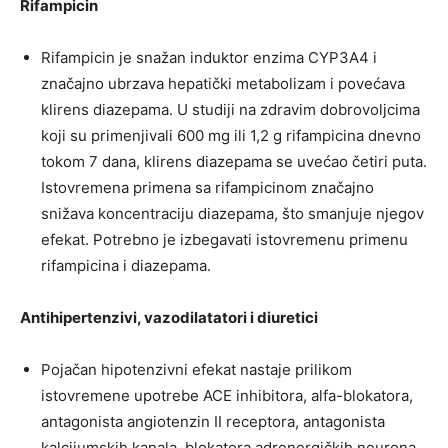
Rifampicin
Rifampicin je snažan induktor enzima CYP3A4 i
značajno ubrzava hepatički metabolizam i povećava
klirens diazepama. U studiji na zdravim dobrovoljcima
koji su primenjivali 600 mg ili 1,2 g rifampicina dnevno
tokom 7 dana, klirens diazepama se uvećao četiri puta.
Istovremena primena sa rifampicinom značajno
snižava koncentraciju diazepama, što smanjuje njegov
efekat. Potrebno je izbegavati istovremenu primenu
rifampicina i diazepama.
Antihipertenzivi, vazodilatatori i diuretici
Pojačan hipotenzivni efekat nastaje prilikom
istovremene upotrebe ACE inhibitora, alfa-blokatora,
antagonista angiotenzin II receptora, antagonista
kalcijumskih kanala, blokatora adrenergičkih neurona,