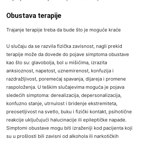
Obustava terapije
Trajanje terapije treba da bude što je moguće kraće
U slučaju da se razvila fizička zavisnost, nagli prekid
terapije može da dovede do pojave simptoma obustave
kao što su: glavobolja, bol u mišićima, izrazita
anksioznost, napetost, uznemirenost, konfuzija i
razdražljivost, poremećaj spavanja, dijareja i promene
raspoloženja. U teškim slučajevima moguća je pojava
sledećih simptoma: derealizacija, depersonalizacija,
konfuzno stanje, utrnulost i bridenje ekstremiteta,
preosetljivost na svetlo, buku i fizički kontakt, psihotične
reakcije uključujući halucinacije ili epileptičke napade.
Simptomi obustave mogu biti izraženiji kod pacijenta koji
su u prošlosti bili zavisni od alkohola ili narkotičkih