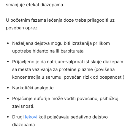
smanjuje efekat diazepama.
U početnim fazama lečenja doze treba prilagoditi uz
poseban oprez.
Neželjena dejstva mogu biti izraženija prilikom
upotrebe hidantoina ili barbiturata.
Prijavljeno je da natrijum-valproat istiskuje diazepam
sa mesta vezivanja za proteine plazme (povišena
koncentracija u serumu: povećan rizik od pospanosti).
Narkotički analgetici
Pojačanje euforije može voditi povećanoj psihičkoj
zavisnosti.
Drugi
lekovi
koji pojačavaju sedativno dejstvo
diazepama