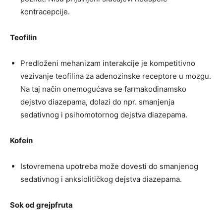
kontracepcije.
Teofilin
Predloženi mehanizam interakcije je kompetitivno
vezivanje teofilina za adenozinske receptore u mozgu.
Na taj način onemogućava se farmakodinamsko
dejstvo diazepama, dolazi do npr. smanjenja
sedativnog i psihomotornog dejstva diazepama.
Kofein
Istovremena upotreba može dovesti do smanjenog
sedativnog i anksiolitičkog dejstva diazepama.
Sok od grejpfruta