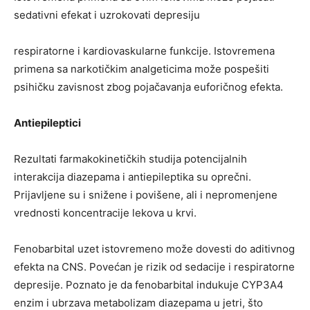
sedativni efekat i uzrokovati depresiju
respiratorne i kardiovaskularne funkcije. Istovremena
primena sa narkotičkim analgeticima može pospešiti
psihičku zavisnost zbog pojačavanja euforičnog efekta.
Antiepileptici
Rezultati farmakokinetičkih studija potencijalnih
interakcija diazepama i antiepileptika su oprečni.
Prijavljene su i snižene i povišene, ali i nepromenjene
vrednosti koncentracije lekova u krvi.
Fenobarbital uzet istovremeno može dovesti do aditivnog
efekta na CNS. Povećan je rizik od sedacije i respiratorne
depresije. Poznato je da fenobarbital indukuje CYP3A4
enzim i ubrzava metabolizam diazepama u jetri, što