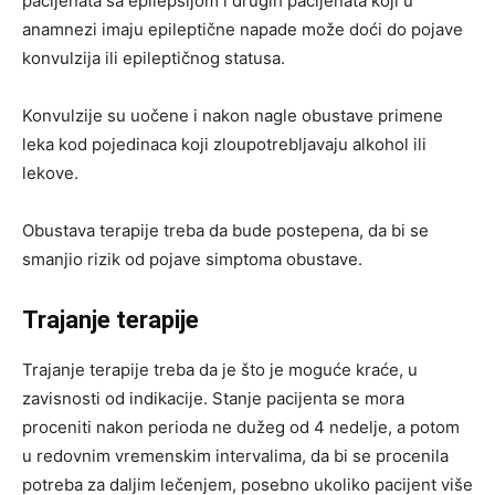
pacijenata sa epilepsijom i drugih pacijenata koji u
anamnezi imaju epileptične napade može doći do pojave
konvulzija ili epileptičnog statusa.
Konvulzije su uočene i nakon nagle obustave primene
leka kod pojedinaca koji zloupotrebljavaju alkohol ili
lekove.
Obustava terapije treba da bude postepena, da bi se
smanjio rizik od pojave simptoma obustave.
Trajanje terapije
Trajanje terapije treba da je što je moguće kraće, u
zavisnosti od indikacije. Stanje pacijenta se mora
proceniti nakon perioda ne dužeg od 4 nedelje, a potom
u redovnim vremenskim intervalima, da bi se procenila
potreba za daljim lečenjem, posebno ukoliko pacijent više