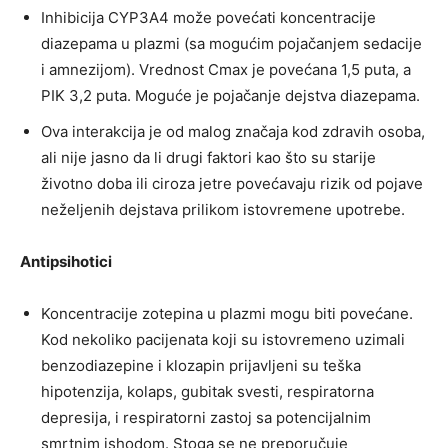
Inhibicija CYP3A4 može povećati koncentracije
diazepama u plazmi (sa mogućim pojačanjem sedacije
i amnezijom). Vrednost Cmax je povećana 1,5 puta, a
PIK 3,2 puta. Moguće je pojačanje dejstva diazepama.
Ova interakcija je od malog značaja kod zdravih osoba,
ali nije jasno da li drugi faktori kao što su starije
životno doba ili ciroza jetre povećavaju rizik od pojave
neželjenih dejstava prilikom istovremene upotrebe.
Antipsihotici
Koncentracije zotepina u plazmi mogu biti povećane.
Kod nekoliko pacijenata koji su istovremeno uzimali
benzodiazepine i klozapin prijavljeni su teška
hipotenzija, kolaps, gubitak svesti, respiratorna
depresija, i respiratorni zastoj sa potencijalnim
smrtnim ishodom. Stoga se ne preporučuje