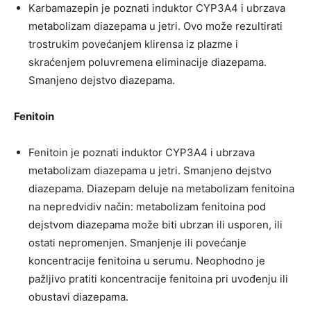
Karbamazepin je poznati induktor CYP3A4 i ubrzava
metabolizam diazepama u jetri. Ovo može rezultirati
trostrukim povećanjem klirensa iz plazme i
skraćenjem poluvremena eliminacije diazepama.
Smanjeno dejstvo diazepama.
Fenitoin
Fenitoin je poznati induktor CYP3A4 i ubrzava
metabolizam diazepama u jetri. Smanjeno dejstvo
diazepama. Diazepam deluje na metabolizam fenitoina
na nepredvidiv način: metabolizam fenitoina pod
dejstvom diazepama može biti ubrzan ili usporen, ili
ostati nepromenjen. Smanjenje ili povećanje
koncentracije fenitoina u serumu. Neophodno je
pažljivo pratiti koncentracije fenitoina pri uvođenju ili
obustavi diazepama.