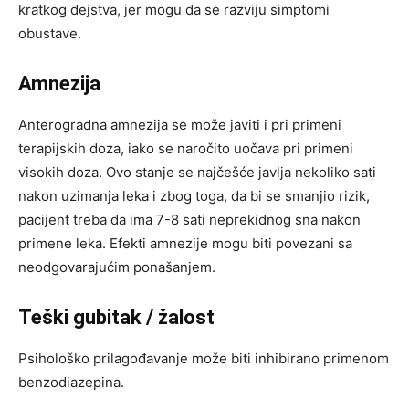
kratkog dejstva, jer mogu da se razviju simptomi
obustave.
Amnezija
Anterogradna amnezija se može javiti i pri primeni
terapijskih doza, iako se naročito uočava pri primeni
visokih doza. Ovo stanje se najčešće javlja nekoliko sati
nakon uzimanja leka i zbog toga, da bi se smanjio rizik,
pacijent treba da ima 7-8 sati neprekidnog sna nakon
primene leka. Efekti amnezije mogu biti povezani sa
neodgovarajućim ponašanjem.
Teški gubitak / žalost
Psihološko prilagođavanje može biti inhibirano primenom
benzodiazepina.