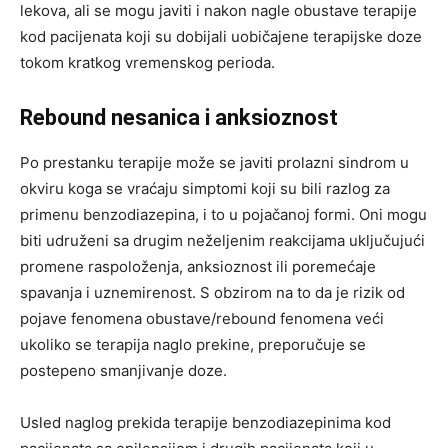
lekova, ali se mogu javiti i nakon nagle obustave terapije
kod pacijenata koji su dobijali uobičajene terapijske doze
tokom kratkog vremenskog perioda.
Rebound nesanica i anksioznost
Po prestanku terapije može se javiti prolazni sindrom u
okviru koga se vraćaju simptomi koji su bili razlog za
primenu benzodiazepina, i to u pojačanoj formi. Oni mogu
biti udruženi sa drugim neželjenim reakcijama uključujući
promene raspoloženja, anksioznost ili poremećaje
spavanja i uznemirenost. S obzirom na to da je rizik od
pojave fenomena obustave/rebound fenomena veći
ukoliko se terapija naglo prekine, preporučuje se
postepeno smanjivanje doze.
Usled naglog prekida terapije benzodiazepinima kod