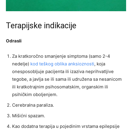
Terapijske indikacije
Odrasli
Za kratkoročno smanjenje simptoma (samo 2-4
nedelje)
kod teškog oblika anksioznosti
, koja
onesposobljuje pacijenta ili izaziva neprihvatljive
tegobe, a javlja se ili sama ili udružena sa nesanicom
ili kratkotrajnim psihosomatskim, organskim ili
psihičkim oboljenjem.
Cerebralna paraliza.
Mišićni spazam.
Kao dodatna terapija u pojedinim vrstama epilepsije