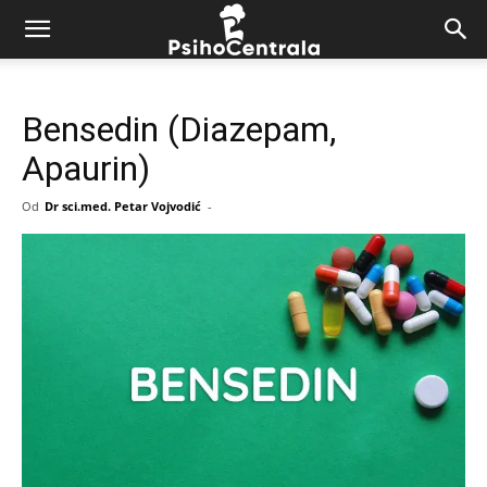
Bensedin (Diazepam,
Apaurin)
Od
Dr sci.med. Petar Vojvodić
-