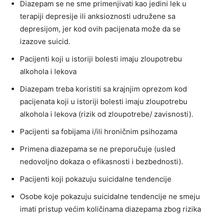
Diazepam se ne sme primenjivati kao jedini lek u
terapiji depresije ili anksioznosti udružene sa
depresijom, jer kod ovih pacijenata može da se
izazove suicid.
Pacijenti koji u istoriji bolesti imaju zloupotrebu
alkohola i lekova
Diazepam treba koristiti sa krajnjim oprezom kod
pacijenata koji u istoriji bolesti imaju zloupotrebu
alkohola i lekova (rizik od zloupotrebe/ zavisnosti).
Pacijenti sa fobijama i/ili hroničnim psihozama
Primena diazepama se ne preporučuje (usled
nedovoljno dokaza o efikasnosti i bezbednosti).
Pacijenti koji pokazuju suicidalne tendencije
Osobe koje pokazuju suicidalne tendencije ne smeju
imati pristup većim količinama diazepama zbog rizika