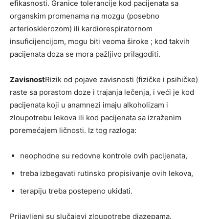
efikasnosti. Granice tolerancije kod pacijenata sa
organskim promenama na mozgu (posebno
arteriosklerozom) ili kardiorespiratornom
insuficijencijom, mogu biti veoma široke ; kod takvih
pacijenata doza se mora pažljivo prilagoditi.
Zavisnost
Rizik od pojave zavisnosti (fizičke i psihičke)
raste sa porastom doze i trajanja lečenja, i veći je kod
pacijenata koji u anamnezi imaju alkoholizam i
zloupotrebu lekova ili kod pacijenata sa izraženim
poremećajem ličnosti. Iz tog razloga:
neophodne su redovne kontrole ovih pacijenata,
treba izbegavati rutinsko propisivanje ovih lekova,
terapiju treba postepeno ukidati.
Prijavljeni su slučajevi zloupotrebe diazepama.