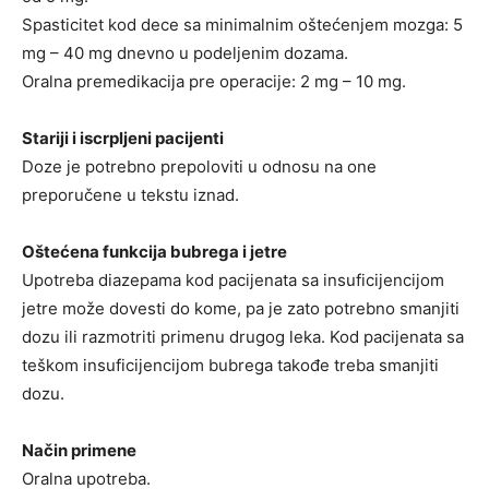
Spasticitet kod dece sa minimalnim oštećenjem mozga: 5
mg – 40 mg dnevno u podeljenim dozama.
Oralna premedikacija pre operacije: 2 mg – 10 mg.
Stariji i iscrpljeni pacijenti
Doze je potrebno prepoloviti u odnosu na one
preporučene u tekstu iznad.
Oštećena funkcija bubrega i jetre
Upotreba diazepama kod pacijenata sa insuficijencijom
jetre može dovesti do kome, pa je zato potrebno smanjiti
dozu ili razmotriti primenu drugog leka. Kod pacijenata sa
teškom insuficijencijom bubrega takođe treba smanjiti
dozu.
Način primene
Oralna upotreba.