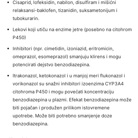
Cisaprid, lofeksidin, nabilon, disulfiram i mišićni
relaksansi-baklofen, tizanidin, suksametonijum i
tubokurarin.
Lekovi koji utiču na enzime jetre (posebno na citohrom
P450)
Inhibitori (npr. cimetidin, izoniazid, eritromicin,
omeprazol, esomeprazol) smanjuju klirens i mogu
potencirati dejstvo benzodiazepina.
Itrakonazol, ketokonazol i u manjoj meri flukonazol i
vorikonazol su snažni inhibitori izoenzima CYP3A4
citohroma P450 i mogu povećati koncentraciju
benzodiazepina u plazmi. Efekat benzodiazepina može
biti pojačan i produžen prilikom istovremene
upotrebe. Može biti potrebno smanjenje doze
benzodiazepina.