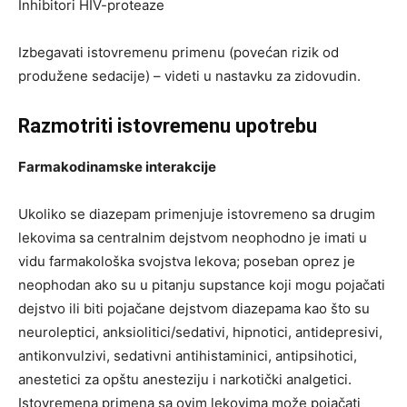
Inhibitori HIV-proteaze
Izbegavati istovremenu primenu (povećan rizik od
produžene sedacije) – videti u nastavku za zidovudin.
Razmotriti istovremenu upotrebu
Farmakodinamske interakcije
Ukoliko se diazepam primenjuje istovremeno sa drugim
lekovima sa centralnim dejstvom neophodno je imati u
vidu farmakološka svojstva lekova; poseban oprez je
neophodan ako su u pitanju supstance koji mogu pojačati
dejstvo ili biti pojačane dejstvom diazepama kao što su
neuroleptici, anksiolitici/sedativi, hipnotici, antidepresivi,
antikonvulzivi, sedativni antihistaminici, antipsihotici,
anestetici za opštu anesteziju i narkotički analgetici.
Istovremena primena sa ovim lekovima može pojačati