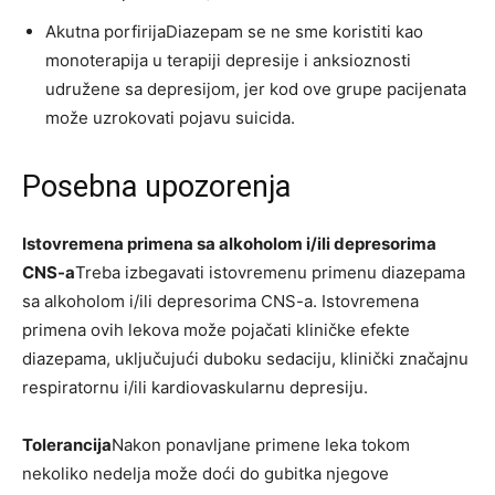
Akutna porfirijaDiazepam se ne sme koristiti kao
monoterapija u terapiji depresije i anksioznosti
udružene sa depresijom, jer kod ove grupe pacijenata
može uzrokovati pojavu suicida.
Posebna upozorenja
Istovremena primena sa alkoholom i/ili depresorima
CNS-a
Treba izbegavati istovremenu primenu diazepama
sa alkoholom i/ili depresorima CNS-a. Istovremena
primena ovih lekova može pojačati kliničke efekte
diazepama, uključujući duboku sedaciju, klinički značajnu
respiratornu i/ili kardiovaskularnu depresiju.
Tolerancija
Nakon ponavljane primene leka tokom
nekoliko nedelja može doći do gubitka njegove