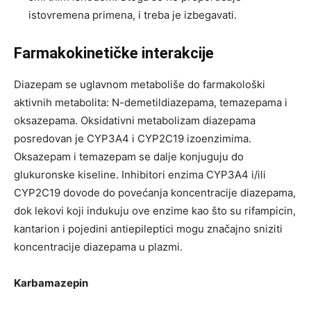
istovremena primena, i treba je izbegavati.
Farmakokinetičke interakcije
Diazepam se uglavnom metaboliše do farmakološki
aktivnih metabolita: N-demetildiazepama, temazepama i
oksazepama. Oksidativni metabolizam diazepama
posredovan je CYP3A4 i CYP2C19 izoenzimima.
Oksazepam i temazepam se dalje konjuguju do
glukuronske kiseline. Inhibitori enzima CYP3A4 i/ili
CYP2C19 dovode do povećanja koncentracije diazepama,
dok lekovi koji indukuju ove enzime kao što su rifampicin,
kantarion i pojedini antiepileptici mogu značajno sniziti
koncentracije diazepama u plazmi.
Karbamazepin