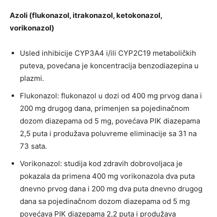
Azoli (flukonazol, itrakonazol, ketokonazol,
vorikonazol)
Usled inhibicije CYP3A4 i/ili CYP2C19 metaboličkih
puteva, povećana je koncentracija benzodiazepina u
plazmi.
Flukonazol: flukonazol u dozi od 400 mg prvog dana i
200 mg drugog dana, primenjen sa pojedinačnom
dozom diazepama od 5 mg, povećava PIK diazepama
2,5 puta i produžava poluvreme eliminacije sa 31 na
73 sata.
Vorikonazol: studija kod zdravih dobrovoljaca je
pokazala da primena 400 mg vorikonazola dva puta
dnevno prvog dana i 200 mg dva puta dnevno drugog
dana sa pojedinačnom dozom diazepama od 5 mg
povećava PIK diazepama 2,2 puta i produžava