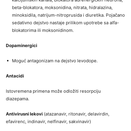
beta-blokatora, moksonidina, nitrata, hidralazina,
minoksidila, natrijum-nitroprusida i diuretika. Pojačano
sedativno dejstvo nastaje prilikom upotrebe sa alfa-
blokatorima ili moksonidinom.
Dopaminergici
Moguć antagonizam na dejstvo levodope.
Antacidi
Istovremena primena može odložiti resorpciju
diazepama.
Antivirusni lekovi
(atazanavir, ritonavir, delavirdin,
efavirenc, indinavir, nelfinavir, sakvinavir)