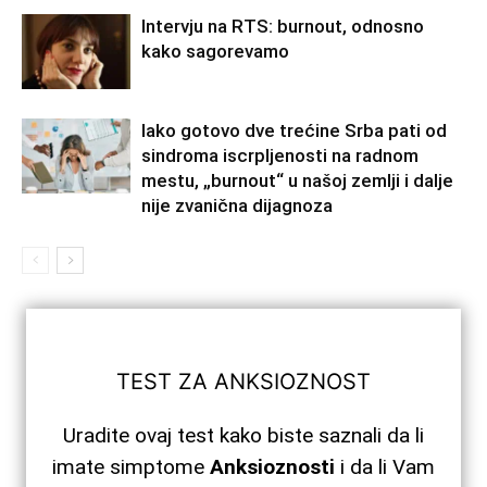
Intervju na RTS: burnout, odnosno
kako sagorevamo
Iako gotovo dve trećine Srba pati od
sindroma iscrpljenosti na radnom
mestu, „burnout“ u našoj zemlji i dalje
nije zvanična dijagnoza
TEST ZA ANKSIOZNOST
Uradite ovaj test kako biste saznali da li
imate simptome
Anksioznosti
i da li Vam