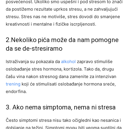
posvećenost. Ukoliko smo uspešni i pod stresom to znači
da postižemo rezultate uprkos stresu, a ne zahvaljujući
stresu. Stres nas ne motiviše, stres dovodi do smanjene
kreativnosti i mentalne i fizičke iscrpljenosti.
2.Nekoliko pića može da nam pomogne
da se de-stresiramo
Istraživanja su pokazala da
alkohol
zapravo stimuliše
oslobađanje stres hormona, kortizola. Tako da, drugu
čašu vina nakon stresnog dana zamenite za intenzivan
trening
koji će stimulisati oslobađanje hormona sreće,
endorfina.
3. Ako nema simptoma, nema ni stresa
Često simptomi stresa nisu tako očigledni kao nesanica i
dobijanje na težini. Simptomi mogu biti veoma suptilni da