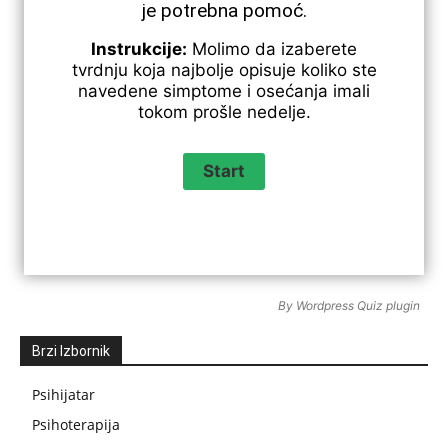
je potrebna pomoć.
Instrukcije:
Molimo da izaberete
tvrdnju koja najbolje opisuje koliko ste
navedene simptome i osećanja imali
tokom prošle nedelje.
By
Wordpress Quiz plugin
Brzi Izbornik
Psihijatar
Psihoterapija