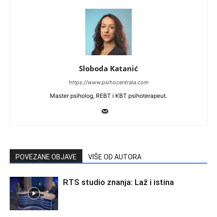
Sloboda Katanić
https://www.psihocentrala.com
Master psiholog, REBT i KBT psihoterapeut.
POVEZANE OBJAVE
VIŠE OD AUTORA
RTS studio znanja: Laž i istina