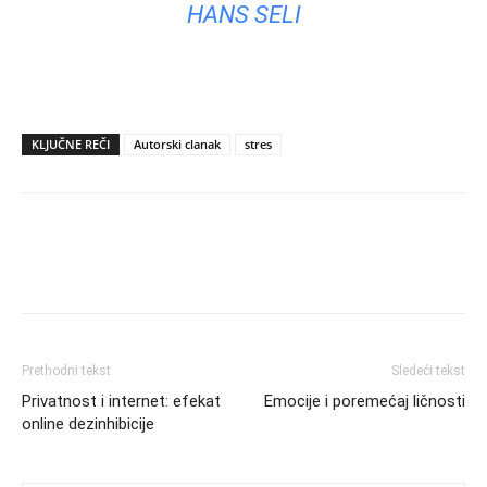
HANS SELI
KLJUČNE REČI
Autorski clanak
stres
Prethodni tekst
Sledeći tekst
Privatnost i internet: efekat
Emocije i poremećaj ličnosti
online dezinhibicije