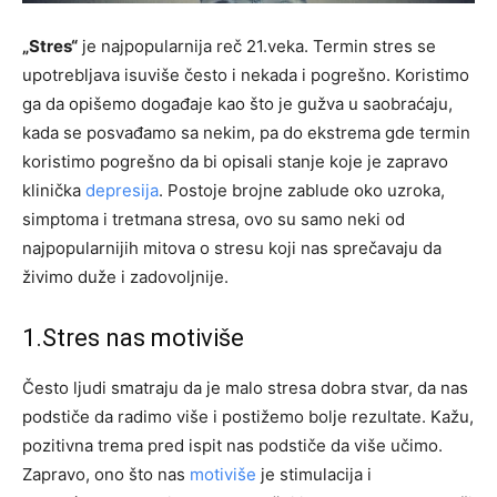
„Stres“
je najpopularnija reč 21.veka. Termin stres se
upotrebljava isuviše često i nekada i pogrešno. Koristimo
ga da opišemo događaje kao što je gužva u saobraćaju,
kada se posvađamo sa nekim, pa do ekstrema gde termin
koristimo pogrešno da bi opisali stanje koje je zapravo
klinička
depresija
. Postoje brojne zablude oko uzroka,
simptoma i tretmana stresa, ovo su samo neki od
najpopularnijih mitova o stresu koji nas sprečavaju da
živimo duže i zadovoljnije.
1.Stres nas motiviše
Često ljudi smatraju da je malo stresa dobra stvar, da nas
podstiče da radimo više i postižemo bolje rezultate. Kažu,
pozitivna trema pred ispit nas podstiče da više učimo.
Zapravo, ono što nas
motiviše
je stimulacija i