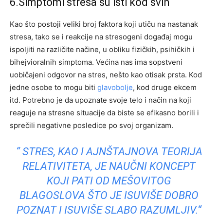
6.Simptomi stresa su isti kod svih
Kao što postoji veliki broj faktora koji utiču na nastanak
stresa, tako se i reakcije na stresogeni događaj mogu
ispoljiti na različite načine, u obliku fizičkih, psihičkih i
bihejvioralnih simptoma. Većina nas ima sopstveni
uobičajeni odgovor na stres, nešto kao otisak prsta. Kod
jedne osobe to mogu biti
glavobolje
, kod druge ekcem
itd. Potrebno je da upoznate svoje telo i način na koji
reaguje na stresne situacije da biste se efikasno borili i
sprečili negativne posledice po svoj organizam.
“ STRES, KAO I AJNŠTAJNOVA TEORIJA
RELATIVITETA, JE NAUČNI KONCEPT
KOJI PATI OD MEŠOVITOG
BLAGOSLOVA ŠTO JE ISUVIŠE DOBRO
POZNAT I ISUVIŠE SLABO RAZUMLJIV.“