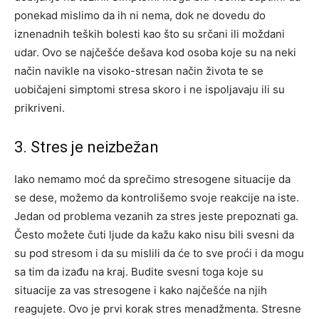
ponekad mislimo da ih ni nema, dok ne dovedu do
iznenadnih teških bolesti kao što su srčani ili moždani
udar. Ovo se najčešće dešava kod osoba koje su na neki
način navikle na visoko-stresan način života te se
uobičajeni simptomi stresa skoro i ne ispoljavaju ili su
prikriveni.
3. Stres je neizbežan
Iako nemamo moć da sprečimo stresogene situacije da
se dese, možemo da kontrolišemo svoje reakcije na iste.
Jedan od problema vezanih za stres jeste prepoznati ga.
Često možete čuti ljude da kažu kako nisu bili svesni da
su pod stresom i da su mislili da će to sve proći i da mogu
sa tim da izađu na kraj. Budite svesni toga koje su
situacije za vas stresogene i kako najčešće na njih
reagujete. Ovo je prvi korak stres menadžmenta. Stresne