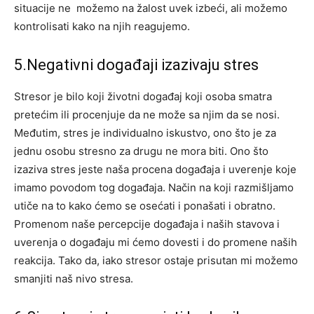
situacije ne možemo na žalost uvek izbeći, ali možemo
kontrolisati kako na njih reagujemo.
5.Negativni događaji izazivaju stres
Stresor je bilo koji životni događaj koji osoba smatra
pretećim ili procenjuje da ne može sa njim da se nosi.
Međutim, stres je individualno iskustvo, ono što je za
jednu osobu stresno za drugu ne mora biti. Ono što
izaziva stres jeste naša procena događaja i uverenje koje
imamo povodom tog događaja. Način na koji razmišljamo
utiče na to kako ćemo se osećati i ponašati i obratno.
Promenom naše percepcije događaja i naših stavova i
uverenja o događaju mi ćemo dovesti i do promene naših
reakcija. Tako da, iako stresor ostaje prisutan mi možemo
smanjiti naš nivo stresa.