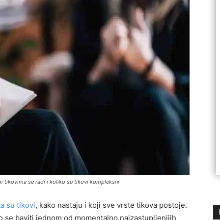
m tikovima se radi i koliko su tikovi kompleksni
ta su tikovi
, kako nastaju i koji sve vrste tikova postoje.
o se baviti jednom od momentalno najzastupljenijih