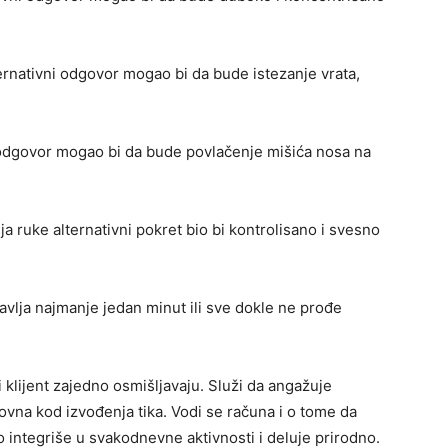
ernativni odgovor mogao bi da bude istezanje vrata,
 odgovor mogao bi da bude povlačenje mišića nosa na
ja ruke alternativni pokret bio bi kontrolisano i svesno
avlja najmanje jedan minut ili sve dokle ne prođe
i klijent zajedno osmišljavaju. Služi da angažuje
vna kod izvođenja tika. Vodi se računa i o tome da
o integriše u svakodnevne aktivnosti i deluje prirodno.