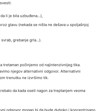
svesti:
 da li je bila uzbuđena…),
e kroz glavu (nekada se ništa ne dešava u spoljašnjoj
, svrab, grebanje grla…).
ča tretaman počinjemo od najintenzivnijeg tika.
avimo njegov alternativni odgovor. Alternativni
om trenutku ne izvršimo tik.
bi trebalo da kada oseti nagon za treptanjem veoma
tivni odgovor mogao bi da bude duboko i koncentrisano