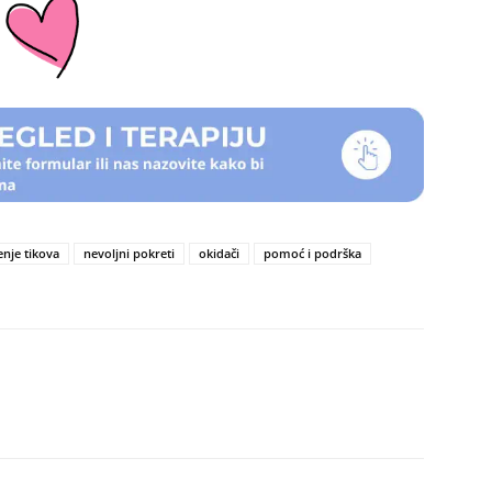
enje tikova
nevoljni pokreti
okidači
pomoć i podrška