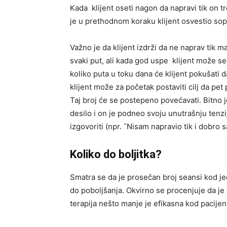
Kada klijent oseti nagon da napravi tik on t
je u prethodnom koraku klijent osvestio sop
Važno je da klijent izdrži da ne naprav tik
svaki put, ali kada god uspe klijent može se
koliko puta u toku dana će klijent pokušati 
klijent može za početak postaviti cilj da pe
Taj broj će se postepeno povećavati. Bitno je 
desilo i on je podneo svoju unutrašnju tenzi
izgovoriti (npr. ˝Nisam napravio tik i dobro 
Koliko do boljitka?
Smatra se da je prosečan broj seansi kod j
do poboljšanja. Okvirno se procenjuje da je
terapija nešto manje je efikasna kod pacijen