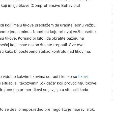
a koji imaju tikove (Comprehensive Behavioral
udi koji imaju tikove predlažem da uradite jednu vežbu.
pnete jedan minut. Napetost koju pri ovoj vežbi osetite
aju tikove. Korisno bi bilo i da obratite pažnju na
osećaj koji imate nakon što ste trepnuli. Sve ovo,
ti kako bi postepeno stekao kontrolu nad tikovima.
 videti o kakvim tikovima se radi i koliko su
tikovi
 situacija i takozvanih „okidača“ koji provociraju tikove.
juće (na primer tikovi se javljaju u situaciji kada
to se desilo neposredno pre nego što je napravila tik.