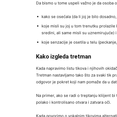
Da bismo u tome uspeli važno je da osoba o
kako se osećala (da li joj je bilo dosadno,
koje misli su joj u tom trenutku prolazil
sredini, ali same misli su uznemirujuće) i
koje senzacije je osetila u telu (peckanje
Kako izgleda tretman
Kada napravimo listu tikova i njihovih okida
Tretman nastavljamo tako što za svaki tik pr
odgovor je pokret koji nam pomaže da u dat
Na primer, ako se radi o treptanju kliijent 
polako i kontrolisano otvara i zatvara oči.
Kada govorimo o vokalnim tikovima alterna