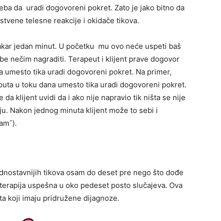
reba da uradi dogovoreni pokret. Zato je jako bitno da
stvene telesne reakcije i okidače tikova.
 makar jedan minut. U početku mu ovo neće uspeti baš
be nečim nagraditi. Terapeut i klijent prave dogovor
da umesto tika uradi dogovoreni pokret. Na primer,
t puta u toku dana umesto tika uradi dogovoreni pokret.
da klijent uvidi da i ako nije napravio tik ništa se nije
ju. Nakon jednog minuta klijent može to sebi i
sam˝).
ednostavnijih tikova osam do deset pre nego što dođe
 terapija uspešna u oko pedeset posto slučajeva. Ova
ta koji imaju pridružene dijagnoze.