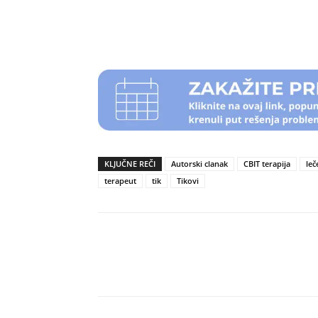
KLJUČNE REČI
Autorski clanak
CBIT terapija
leč
terapeut
tik
Tikovi
Podeli