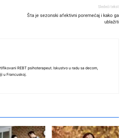
Sledeći tekst
Šta je sezonski afektivni poremećaj i kako ga
ublažiti
ertifikovani REBT psihoterapeut. Iskustvo u radu sa decom,
ji u Francuskoj.