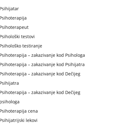
Psihijatar
Psihoterapija
Psihoterapeut
Psihološki testovi
Psihološko testiranje
Psihoterapija – zakazivanje kod Psihologa
Psihoterapija – zakazivanje kod Psihijatra
Psihoterapija – zakazivanje kod Dečijeg
Psihijatra
Psihoterapija – zakazivanje kod Dečijeg
psihologa
Psihoterapija cena
Psihijatrijski lekovi