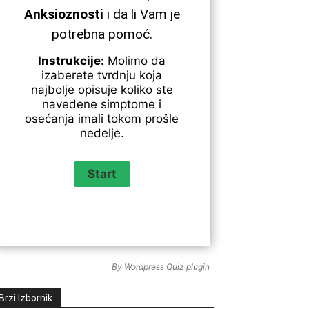
Anksioznosti
i da li Vam je
potrebna pomoć.
Instrukcije:
Molimo da
izaberete tvrdnju koja
najbolje opisuje koliko ste
navedene simptome i
osećanja imali tokom prošle
nedelje.
By
Wordpress Quiz plugin
Brzi Izbornik