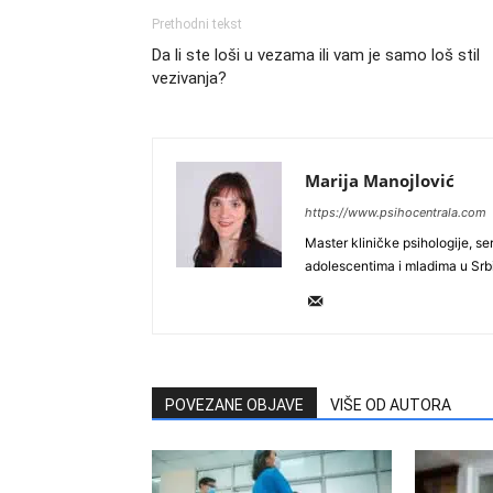
Prethodni tekst
Da li ste loši u vezama ili vam je samo loš stil
vezivanja?
Marija Manojlović
https://www.psihocentrala.com
Master kliničke psihologije, s
adolescentima i mladima u Srbi
POVEZANE OBJAVE
VIŠE OD AUTORA