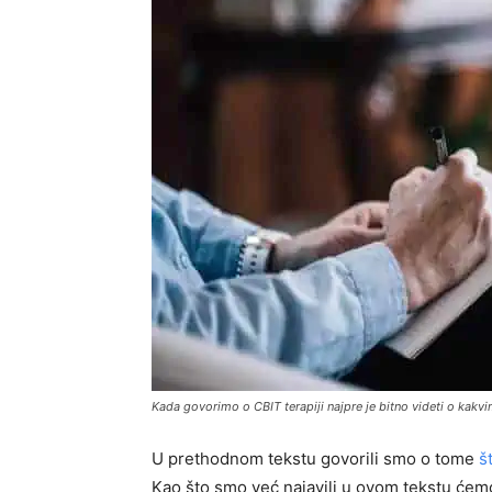
Kada govorimo o CBIT terapiji najpre je bitno videti o kakvi
U prethodnom tekstu govorili smo o tome
š
Kao što smo već najavili u ovom tekstu ćem