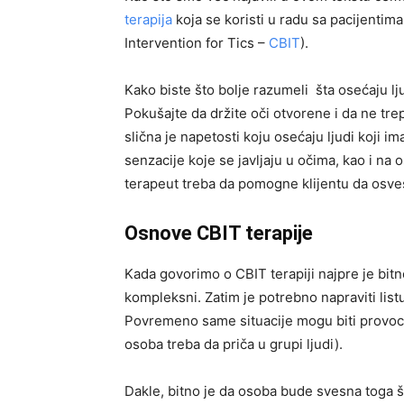
terapija
koja se koristi u radu sa pacijentim
Intervention for Tics –
CBIT
).
Kako biste što bolje razumeli šta osećaju lj
Pokušajte da držite oči otvorene i da ne tre
slična je napetosti koju osećaju ljudi koji im
senzacije koje se javljaju u očima, kao i na 
terapeut treba da pomogne klijentu da osves
Osnove CBIT terapije
Kada govorimo o CBIT terapiji najpre je bitno
kompleksni. Zatim je potrebno napraviti listu
Povremeno same situacije mogu biti provocira
osoba treba da priča u grupi ljudi).
Dakle, bitno je da osoba bude svesna toga š