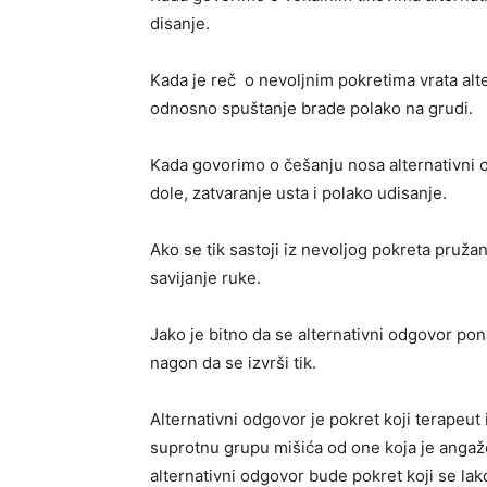
disanje.
Kada je reč o nevoljnim pokretima vrata alt
odnosno spuštanje brade polako na grudi.
Kada govorimo o češanju nosa alternativni
dole, zatvaranje usta i polako udisanje.
Ako se tik sastoji iz nevoljog pokreta pružan
savijanje ruke.
Jako je bitno da se alternativni odgovor pon
nagon da se izvrši tik.
Alternativni odgovor je pokret koji terapeut 
suprotnu grupu mišića od one koja je angažo
alternativni odgovor bude pokret koji se lak