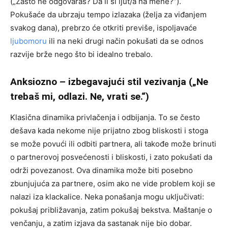
(„Zašto ne odgovaraš? Da li si ljut/a na mene?”).
Pokušaće da ubrzaju tempo izlazaka (želja za viđanjem
svakog dana), prebrzo će otkriti previše, ispoljavaće
ljubomoru
ili na neki drugi način pokušati da se odnos
razvije brže nego što bi idealno trebalo.
Anksiozno – izbegavajući stil vezivanja („Ne
trebaš mi, odlazi. Ne, vrati se.“)
Klasična dinamika privlačenja i odbijanja. To se često
dešava kada nekome nije prijatno zbog bliskosti i stoga
se može povući ili odbiti partnera, ali takođe može brinuti
o partnerovoj posvećenosti i bliskosti, i zato pokušati da
održi povezanost. Ova dinamika može biti posebno
zbunjujuća za partnere, osim ako ne vide problem koji se
nalazi iza klackalice. Neka ponašanja mogu uključivati:
pokušaj približavanja, zatim pokušaj bekstva. Maštanje o
venčanju, a zatim izjava da sastanak nije bio dobar.