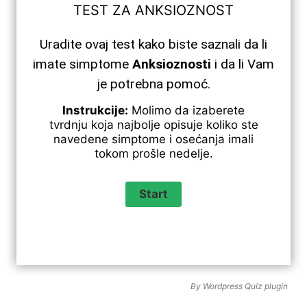
TEST ZA ANKSIOZNOST
Uradite ovaj test kako biste saznali da li
imate simptome
Anksioznosti
i da li Vam
je potrebna pomoć.
Instrukcije:
Molimo da izaberete
tvrdnju koja najbolje opisuje koliko ste
navedene simptome i osećanja imali
tokom prošle nedelje.
By
Wordpress Quiz plugin