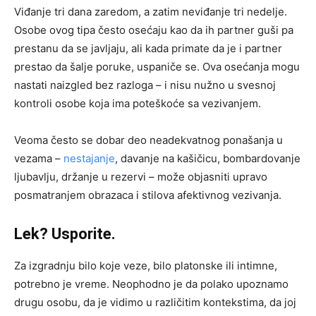
Viđanje tri dana zaredom, a zatim neviđanje tri nedelje.
Osobe ovog tipa često osećaju kao da ih partner guši pa
prestanu da se javljaju, ali kada primate da je i partner
prestao da šalje poruke, uspaniče se. Ova osećanja mogu
nastati naizgled bez razloga – i nisu nužno u svesnoj
kontroli osobe koja ima poteškoće sa vezivanjem.
Veoma često se dobar deo neadekvatnog ponašanja u
vezama –
nestajanje
, davanje na kašičicu, bombardovanje
ljubavlju, držanje u rezervi – može objasniti upravo
posmatranjem obrazaca i stilova afektivnog vezivanja.
Lek? Usporite.
Za izgradnju bilo koje veze, bilo platonske ili intimne,
potrebno je vreme. Neophodno je da polako upoznamo
drugu osobu, da je vidimo u različitim kontekstima, da joj