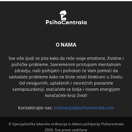
O NAMA
Sve više ljudi se pita kako da reše svoje emotivne, životne i
psihičke probleme. Savremenim pristupom mentalnom
zdravlju, naši psihijatri i psiholozi će Vam pomoći da
savladate probleme kako ne biste ostali blokirani u životu.
Od nesigurnih, uplašenih i nesrećnih postaćete
samopouzdaniji, osećaćete se bolje i novom energijom
koračaćete kroz život!
Kontaktirajte nas:
ordinacija@psihocentrala.com
© Specijalistička lekarska ordinacija iz oblasti psihijatrije Psihocentrala
2026. Sva prava zadržana