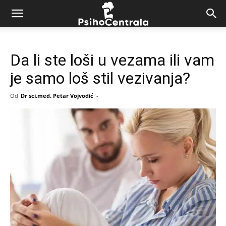
Da li ste loši u vezama ili vam
je samo loš stil vezivanja?
Od
Dr sci.med. Petar Vojvodić
-