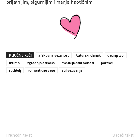
prijatnijim, sigurnijim i manje haotičnim.
KLJUČNE REČI
afektivna vezanost
Autorski clanak
detinjstvo
intima
izgradnja odnosa
međuljudski odnosi
partner
roditelj
romantične veze
stil vezivanja
Prethodni tekst
Sledeći tekst