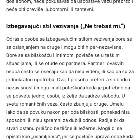
doslednom, neće pokušavati da uspostave vezu prebrzo i
neće biti previše ljubomorni ili zahtevni.
Izbegavajući stil vezivanja („Ne trebaš mi.“)
Odrasle osobe sa izbegavajućim stilom vezivanja bore se
sa oslanjanjem na druge i mogu biti hiper-nezavisne.
Bore se sa bliskošću i intimom, povlače se u teškim
situacijama, ili se otuđe od partnera. Partneri ovakvih
osoba često se osećaju kao da nisu viđeni, ili kao da su za
jednokratnu upotrebu. Ovaj tip osoba preferira slobodu i
nezavisnost i mogu imati poteškoća kada je potrebno da
se posvete jednoj osobi, iz želje da zadrže slobodu. U
svetu romantičnih veza, često zbunjuju druge. Umeju
lako da se povuku nakon perioda bliskosti, ponekad nisu
sposobni ili nisu spremni za dublji odnos. Radije bi da
stvari ostanu prilično bezlične ili ležerne. Mogli bi se
opisati kao „usamljenici“, jer se povlače upravo onda kada