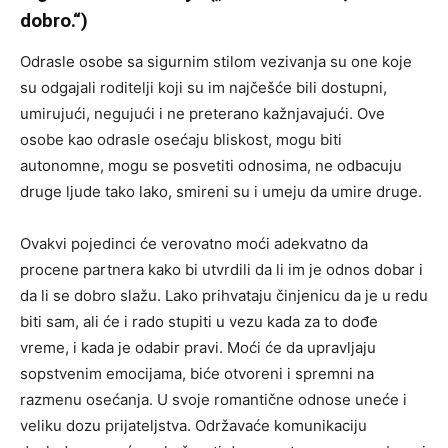
dobro.“)
Odrasle osobe sa sigurnim stilom vezivanja su one koje
su odgajali roditelji koji su im najčešće bili dostupni,
umirujući, negujući i ne preterano kažnjavajući. Ove
osobe kao odrasle osećaju bliskost, mogu biti
autonomne, mogu se posvetiti odnosima, ne odbacuju
druge ljude tako lako, smireni su i umeju da umire druge.
Ovakvi pojedinci će verovatno moći adekvatno da
procene partnera kako bi utvrdili da li im je odnos dobar i
da li se dobro slažu. Lako prihvataju činjenicu da je u redu
biti sam, ali će i rado stupiti u vezu kada za to dođe
vreme, i kada je odabir pravi. Moći će da upravljaju
sopstvenim emocijama, biće otvoreni i spremni na
razmenu osećanja. U svoje romantične odnose uneće i
veliku dozu prijateljstva. Održavaće komunikaciju