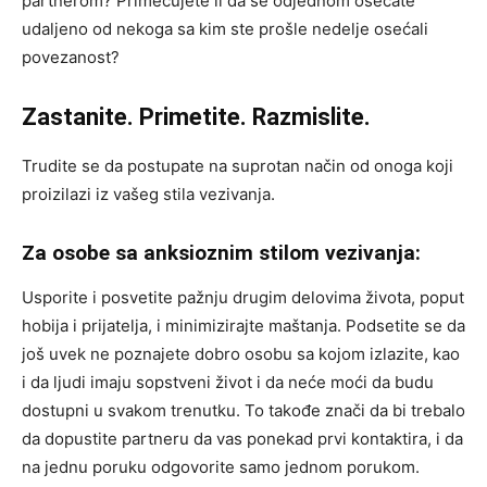
partnerom? Primećujete li da se odjednom osećate
udaljeno od nekoga sa kim ste prošle nedelje osećali
povezanost?
Zastanite. Primetite. Razmislite.
Trudite se da postupate na suprotan način od onoga koji
proizilazi iz vašeg stila vezivanja.
Za osobe sa anksioznim stilom vezivanja:
Usporite i posvetite pažnju drugim delovima života, poput
hobija i prijatelja, i minimizirajte maštanja. Podsetite se da
još uvek ne poznajete dobro osobu sa kojom izlazite, kao
i da ljudi imaju sopstveni život i da neće moći da budu
dostupni u svakom trenutku. To takođe znači da bi trebalo
da dopustite partneru da vas ponekad prvi kontaktira, i da
na jednu poruku odgovorite samo jednom porukom.