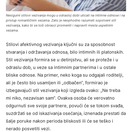
Nesigurni stilovi vezivanja mogu u odrasloj dobi uticati na intimne odnose i na
pristup romantičnim vezama. Zato je neophodno razumeti sopstveni stil
vezivanja, kako bi se loši obrasci promenili i napravili mesta uspešnim
vezama.
Stilovi afektivnog vezivanja ključni su za sposobnost
stvaranja i održavanja odnosa, bilo intimnih ili platonskih.
Stil vezivanja formira se u detinjstvu, ali se proteže i u
odraslu dob, u veze sa intimnim partnerima i u ostale
bliske odnose. Na primer, neko koga su odgajali roditelji,
ali je često bio usamljen ili „odbačen“, formirao je
izbegavajući stil vezivanja koji izgleda ovako: „Ne treba
mi niko, nezavisan sam“. Ovakva osoba će verovatno
odgurnuti sve svoje partnere, povući će se tokom svađa,
suzdržati se od iskazivanja osećanja, iznenada prestati da
šalje poruke nakon perioda bliskosti ili će se teško i
nerado posvetiti vezi.