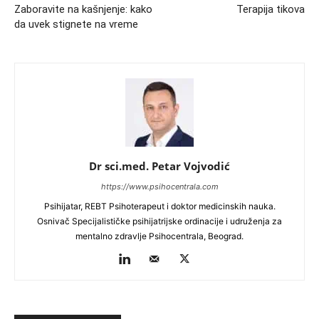
Zaboravite na kašnjenje: kako
Terapija tikova
da uvek stignete na vreme
Dr sci.med. Petar Vojvodić
https://www.psihocentrala.com
Psihijatar, REBT Psihoterapeut i doktor medicinskih nauka.
Osnivač Specijalističke psihijatrijske ordinacije i udruženja za
mentalno zdravlje Psihocentrala, Beograd.