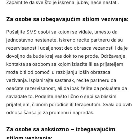
Zapamtite da sve što je iskrena ljubav, neće nestati.
Za osobe sa izbegavajućim stilom vezivanja:
Pošaljite SMS osobi sa kojom se viđate, umesto da
jednostavno nestanete. Iskreno recite partneru da su
rezervisanost i udaljenost deo obrasca vezanosti i da je
dovoljno da bude kraj vas dok to ne prođe. Održavanje
kontakta sa osobom sa kojom izlazite ili sa prijateljem
može biti od pomoći u razbijanju loših obrazaca
vezivanja. Isplanirajte sastanak, recite partneru da
osećate rezervisanost, ali da ipak želite da pokušate da
savladate to. Podelite nešto lično o sebi sa bliskim
prijateljem, članom porodice ili terapeutom. Svaki od ovih
odnosa šansa je za promenu i napredak.
Za osobe sa anksiozno – izbegavajućim
stilom vezivanja: