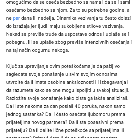
omogućimo da se oseća bezbedno sa nama i da se i sami
osećamo bezbedno sa njom. Za to su potrebne godine, a
ne
par
dana ili nedelja. Dinamika vezivanja tu često dolazi
do izražaja jer ljudi imaju sukobljene stilove vezivanja.
Nekad se previše trude da uspostave odnos i uplaše se i
pobegnu, ili se uplaše zbog previše intenzivnih osećanja i
na taj način odgurnu nekoga.
Ključ za upravljanje ovim poteškoćama je da pažljivo
sagledate svoje ponašanje u svim svojim odnosima,
utvrdite da li imate osobine anksioznosti ili izbegavanja i
da razumete kako se one mogu ispoljiti u svakoj situaciji.
Razložite svoje ponašanje kako biste ga lakše analizirali.
Da li ste nekome za dan poslali 40 poruka, nakon samo
jednog sastanka? Da li često osećate ljubomoru prema
prijateljima novog partnera? Da li ste posesivni prema
prijatelju? Da li delite lične poteškoće sa prijateljima ili