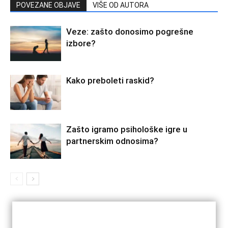
POVEZANE OBJAVE
VIŠE OD AUTORA
Veze: zašto donosimo pogrešne
izbore?
Kako preboleti raskid?
Zašto igramo psihološke igre u
partnerskim odnosima?