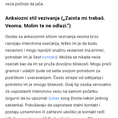
veza počinje da jača.
Anksiozni stil vezivanja („Zaista mi trebaš.
Veoma. Molim te ne odlazi.“)
Osobe sa anksioznim stilom vezivanja veoma brzo
razvijaju intenzivna osećanja, teško im je da budu
nezavisni i mogu ispoljiti snažnu vezanost (na primer,
potreban im je čest
kontakt
). Možda se nikada neće
osećati kao da im se pruža dovoljno bliskosti. Mogu preći
granice i udaljiti ljude od sebe svojom potrebom za
podrškom i uveravanjem. Često strepe od odbijanja i
potrebno im je mnogo bliskosti. Ovaj tip osoba verovatno
će uspostaviti intenzivnu vezu na samom početku
(sigurni da su upoznali
ljubav
svog života nakon jednog
sastanka). Pokušavaju da uspostave stalni kontakt i
postaju uznemireni ili zahtevni ukoliko je kontakt ređi