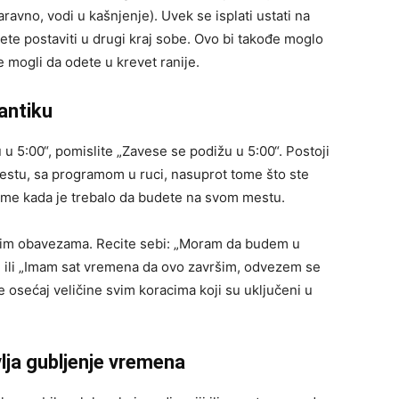
naravno, vodi u kašnjenje). Uvek se isplati ustati na
žete postaviti u drugi kraj sobe. Ovo bi takođe moglo
 mogli da odete u krevet ranije.
antiku
u 5:00“, pomislite „Zavese se podižu u 5:00“. Postoji
mestu, sa programom u ruci, nasuprot tome što ste
u vreme kada je trebalo da budete na svom mestu.
ojim obavezama. Recite sebi: „Moram da budem u
“, ili „Imam sat vremena da ovo završim, odvezem se
 osećaj veličine svim koracima koji su uključeni u
vlja gubljenje vremena