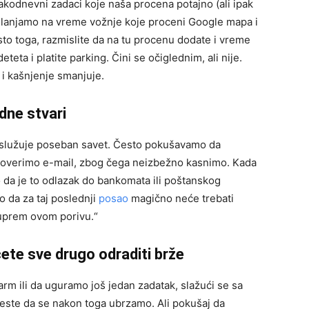
svakodnevni zadaci koje naša procena potajno (ali ipak
slanjamo na vreme vožnje koje proceni Google mapa i
o toga, razmislite da na tu procenu dodate i vreme
ta i platite parking. Čini se očiglednim, ali nije.
i kašnjenje smanjuje.
dne stvari
zaslužuje poseban savet. Često pokušavamo da
proverimo e-mail, zbog čega neizbežno kasnimo. Kada
 da je to odlazak do bankomata ili poštanskog
 da za taj poslednji
posao
magično neće trebati
uprem ovom porivu.“
ćete sve drugo odraditi brže
rm ili da uguramo još jedan zadatak, slažući se sa
este da se nakon toga ubrzamo. Ali pokušaj da