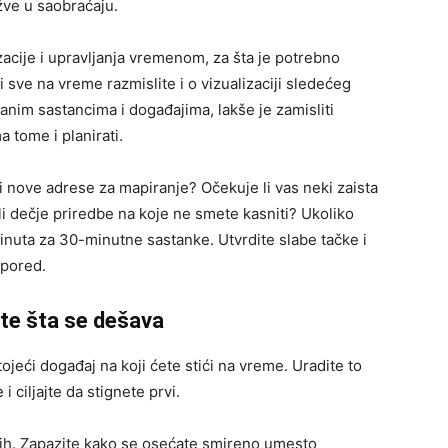
žve u saobraćaju.
acije i upravljanja vremenom, za šta je potrebno
sve na vreme razmislite i o vizualizaciji sledećeg
zanim sastancima i događajima, lakše je zamisliti
 tome i planirati.
i nove adrese za mapiranje? Očekuje li vas neki zaista
li dečje priredbe na koje ne smete kasniti? Ukoliko
minuta za 30-minutne sastanke. Utvrdite slabe tačke i
spored.
ite šta se dešava
jeći događaj na koji ćete stići na vreme. Uradite to
i ciljajte da stignete prvi.
ih. Zapazite kako se osećate smireno umesto