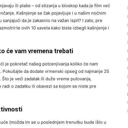
avaju ili plaše – od stizanja u bioskop kada je film već
čanje. Kašnjenje se čak pojavljuje i u našim noćnim
sanjajući da je zakasnio na važan ispit? I zato, pre
azmotrirte ovih 10 saveta kako biste izbegli kašnjenje i
ko će vam vremena trebati
ći je pokretač našeg potcenjivanja koliko će nam
nje. Pokušajte da dodate vrmenski opseg od najmanje 25
Što je veći zadatak ili duže vreme putovanja,
radi o zadatku ili obavezi sa kojom se niste pre
tivnosti
 kuće (možda im se u poslednjem trenutku bude išlo u