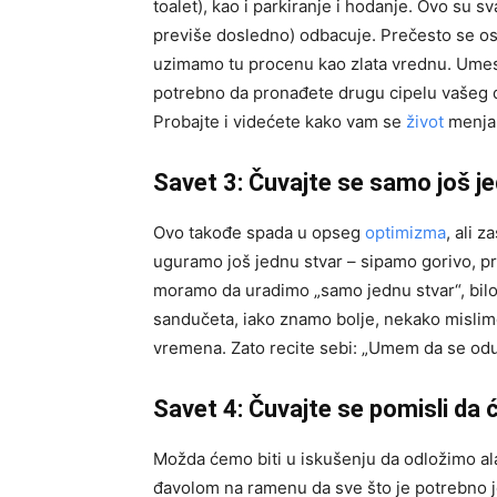
toalet), kao i parkiranje i hodanje. Ovo su 
previše dosledno) odbacuje. Prečesto se o
uzimamo tu procenu kao zlata vrednu. Umest
potrebno da pronađete drugu cipelu vašeg dete
Probajte i videćete kako vam se
život
menja 
Savet 3: Čuvajte se samo još je
Ovo takođe spada u opseg
optimizma
, ali 
uguramo još jednu stvar – sipamo gorivo, 
moramo da uradimo „samo jednu stvar“, bilo
sandučeta, iako znamo bolje, nekako mislimo
vremena. Zato recite sebi: „Umem da se od
Savet 4: Čuvajte se pomisli da 
Možda ćemo biti u iskušenju da odložimo ala
đavolom na ramenu da sve što je potrebno j