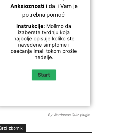
Anksioznosti
i da li Vam je
potrebna pomoć.
Instrukcije:
Molimo da
izaberete tvrdnju koja
najbolje opisuje koliko ste
navedene simptome i
osećanja imali tokom prošle
nedelje.
By
Wordpress Quiz plugin
Brzi Izbornik