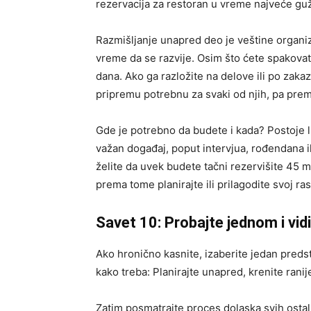
rezervacija za restoran u vreme najveće gu
Razmišljanje unapred deo je veštine organiz
vreme da se razvije. Osim što ćete spakovati 
dana. Ako ga razložite na delove ili po zaka
pripremu potrebnu za svaki od njih, pa prema
Gde je potrebno da budete i kada? Postoje l
važan događaj, poput intervjua, rođendana i
želite da uvek budete tačni rezervišite 45 
prema tome planirajte ili prilagodite svoj ra
Savet 10: Probajte jednom i vid
Ako hronično kasnite, izaberite jedan predsto
kako treba: Planirajte unapred, krenite ranije 
Zatim posmatrajte proces dolaska svih ostal