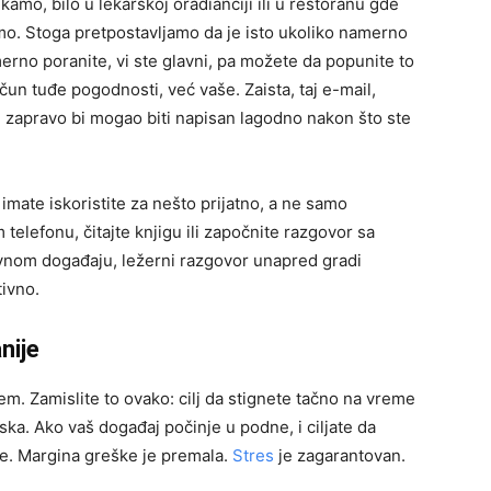
amo, bilo u lekarskoj oradianciji ili u restoranu gde
mo. Stoga pretpostavljamo da je isto ukoliko namerno
rno poranite, vi ste glavni, pa možete da popunite to
ačun tuđe pogodnosti, već vaše. Zaista, taj e-mail,
e, zapravo bi mogao biti napisan lagodno nakon što ste
 imate iskoristite za nešto prijatno, a ne samo
telefonu, čitajte knjigu ili započnite razgovor sa
vnom događaju, ležerni razgovor unapred gradi
tivno.
nije
m. Zamislite to ovako: cilj da stignete tačno na vreme
ka. Ako vaš događaj počinje u podne, i ciljate da
ite. Margina greške je premala.
Stres
je zagarantovan.