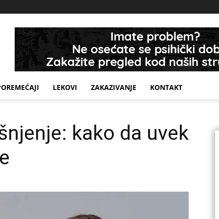
POREMEĆAJI
LEKOVI
ZAKAZIVANJE
KONTAKT
šnjenje: kako da uvek
me