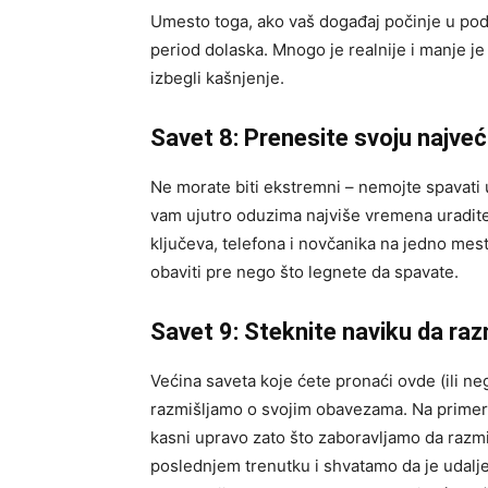
Umesto toga, ako vaš događaj počinje u podn
period dolaska. Mnogo je realnije i manje je
izbegli kašnjenje.
Savet 8: Prenesite svoju najvec
Ne morate biti ekstremni – nemojte spavati u
vam ujutro oduzima najviše vremena uradite 
ključeva, telefona i novčanika na jedno mest
obaviti pre nego što legnete da spavate.
Savet 9: Steknite naviku da raz
Većina saveta koje ćete pronaći ovde (ili
razmišljamo o svojim obavezama. Na primer, u
kasni upravo zato što zaboravljamo da razm
poslednjem trenutku i shvatamo da je udaljen