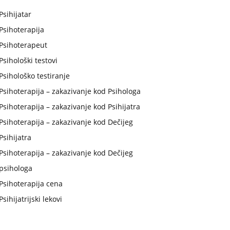
Psihijatar
Psihoterapija
Psihoterapeut
Psihološki testovi
Psihološko testiranje
Psihoterapija – zakazivanje kod Psihologa
Psihoterapija – zakazivanje kod Psihijatra
Psihoterapija – zakazivanje kod Dečijeg
Psihijatra
Psihoterapija – zakazivanje kod Dečijeg
psihologa
Psihoterapija cena
Psihijatrijski lekovi