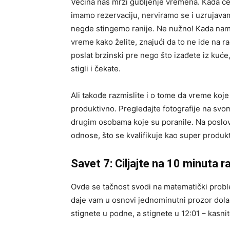
Većina nas mrzi gubljenje vremena. Kada ček
imamo rezervaciju, nerviramo se i uzrujava
negde stingemo ranije. Ne nužno! Kada name
vreme kako želite, znajući da to ne ide na r
poslat brzinski pre nego što izađete iz kuć
stigli i čekate.
Ali takođe razmislite i o tome da vreme koje
produktivno. Pregledajte fotografije na svom 
drugim osobama koje su poranile. Na poslo
odnose, što se kvalifikuje kao super produk
Savet 7: Ciljajte na 10 minuta ra
Ovde se tačnost svodi na matematički proble
daje vam u osnovi jednominutni prozor dolas
stignete u podne, a stignete u 12:01 – kasn