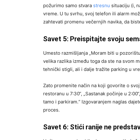
požurimo samo stvara
stresnu
situaciju (i, 
vreme. U tu svrhu, svoj telefon ili alarm mo
zahtevati promenu večernjih navika, da biste
Savet 5: Preispitajte svoju sem
Umesto razmišljanja „Moram biti u pozorištu 
velika razlika između toga da ste na svom 
tehnički stigli, ali i dalje tražite parking 
Zato promenite način na koji govorite o sv
restoranu u 7:30“, „Sastanak počinje u 2:00
tamo i parkiram.“ Izgovaranjem naglas dajete
proces.
Savet 6: Stići ranije ne predsta