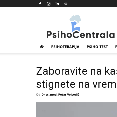
Psihocentrala
PSIHOTERAPIJA
PSIHO-TEST
Zaboravite na ka
stignete na vre
Od
Dr sci.med. Petar Vojvodić
-