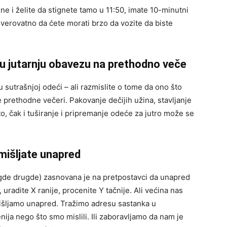
e i želite da stignete tamo u 11:50, imate 10-minutni
 verovatno da ćete morati brzo da vozite da biste
́u jutarnju obavezu na prethodno veče
 sutrašnjoj odeći – ali razmislite o tome da ono što
prethodne večeri. Pakovanje dečijih užina, stavljanje
o, čak i tuširanje i pripremanje odeće za jutro može se
mišljate unapred
 negde drugde) zasnovana je na pretpostavci da unapred
radite X ranije, procenite Y tačnije. Ali većina nas
išljamo unapred. Tražimo adresu sastanka u
ija nego što smo mislili. Ili zaboravljamo da nam je