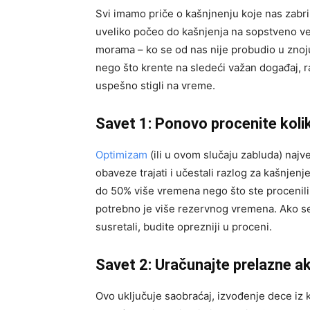
Svi imamo priče o kašnjnenju koje nas zabrinj
uveliko počeo do kašnjenja na sopstveno ven
morama – ko se od nas nije probudio u znoju 
nego što krente na sledeći važan događaj, r
uspešno stigli na vreme.
Savet 1: Ponovo procenite koli
Optimizam
(ili u ovom slučaju zabluda) najve
obaveze trajati i učestali razlog za kašnje
do 50% više vremena nego što ste procenili. 
potrebno je više rezervnog vremena. Ako se 
susretali, budite oprezniji u proceni.
Savet 2: Uračunajte prelazne ak
Ovo uključuje saobraćaj, izvođenje dece iz