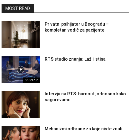
MOST READ
Privatni psihijatar u Beogradu –
kompletan vodič za pacijente
RTS studio znanja: Laž i istina
00:59:17
Intervju na RTS: burnout, odnosno kako
sagorevamo
Mehanizmi odbrane za koje niste znali