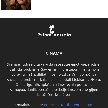
O NAMA
Sve više ljudi se pita kako da reše svoje emotivne, životne i
psihičke probleme. Savremenim pristupom mentalnom
zdravlju, naši psihijatri i psiholozi će Vam pomoći da
savladate probleme kako ne biste ostali blokirani u životu.
Od nesigurnih, uplašenih i nesrećnih postaćete
samopouzdaniji, osećaćete se bolje i novom energijom
koračaćete kroz život!
Kontaktirajte nas:
ordinacija@psihocentrala.com