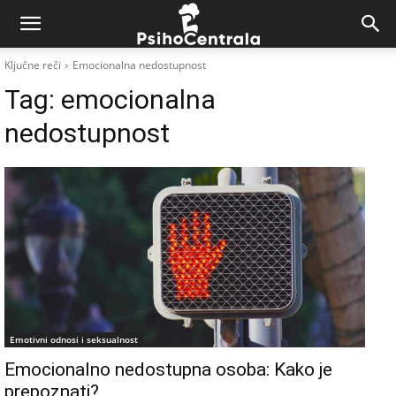
Ključne reči
Emocionalna nedostupnost
Tag:
emocionalna
nedostupnost
Emotivni odnosi i seksualnost
Emocionalno nedostupna osoba: Kako je
prepoznati?