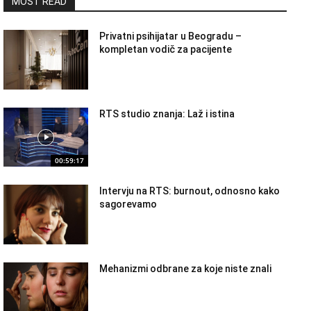
MOST READ
Privatni psihijatar u Beogradu –
kompletan vodič za pacijente
RTS studio znanja: Laž i istina
00:59:17
Intervju na RTS: burnout, odnosno kako
sagorevamo
Mehanizmi odbrane za koje niste znali