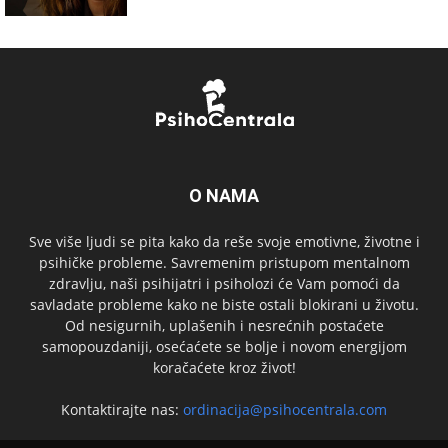
O NAMA
Sve više ljudi se pita kako da reše svoje emotivne, životne i
psihičke probleme. Savremenim pristupom mentalnom
zdravlju, naši psihijatri i psiholozi će Vam pomoći da
savladate probleme kako ne biste ostali blokirani u životu.
Od nesigurnih, uplašenih i nesrećnih postaćete
samopouzdaniji, osećaćete se bolje i novom energijom
koračaćete kroz život!
Kontaktirajte nas:
ordinacija@psihocentrala.com