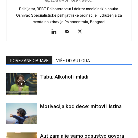
https://www.psihocentrala.com
Psihijatar, REBT Psihoterapeut i doktor medicinskih nauka.
Osnivač Specijalističke psihijatrijske ordinacije i udruženja za
mentalno zdravlje Psihocentrala, Beograd.
POVEZANE OBJAVE
VIŠE OD AUTORA
Tabu: Alkohol i mladi
Motivacija kod dece: mitovi i istina
Autizam nije samo odsustvo govora