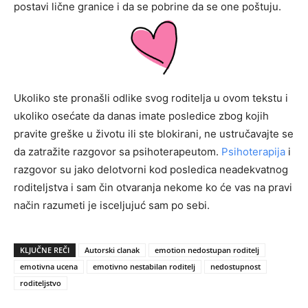
postavi lične granice i da se pobrine da se one poštuju.
Ukoliko ste pronašli odlike svog roditelja u ovom tekstu i
ukoliko osećate da danas imate posledice zbog kojih
pravite greške u životu ili ste blokirani, ne ustručavajte se
da zatražite razgovor sa psihoterapeutom.
Psihoterapija
i
razgovor su jako delotvorni kod posledica neadekvatnog
roditeljstva i sam čin otvaranja nekome ko će vas na pravi
način razumeti je isceljujuć sam po sebi.
KLJUČNE REČI
Autorski clanak
emotion nedostupan roditelj
emotivna ucena
emotivno nestabilan roditelj
nedostupnost
roditeljstvo