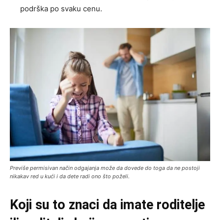
podrška po svaku cenu.
Previše permisivan način odgajanja može da dovede do toga da ne postoji
nikakav red u kući i da dete radi ono što poželi.
Koji su to znaci da imate roditelje