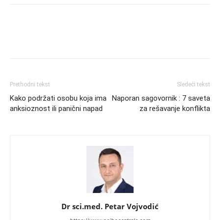
Prethodni tekst
Sledeći tekst
Kako podržati osobu koja ima
Naporan sagovornik : 7 saveta
anksioznost ili panični napad
za rešavanje konflikta
Dr sci.med. Petar Vojvodić