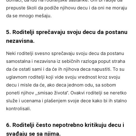
prepuste školi da podiže njihovu decu i da oni ne moraju
da se mnogo mešaju.
5. Roditelji sprečavaju svoju decu da postanu
nezavisna.
Neki roditelji svesno sprečavaju svoju decu da postanu
samostalna i nezavisna iz sebičnih razloga poput straha
da će ostati sami i da će ih njihova deca napustiti. To su
uglavnom roditelji koji vide svoju vrednost kroz svoju
decu i misle da će, ako deca jednom odu, sa sobom
poneti njihov ,,smisao života“. Ovakvi roditelji se neretko
služe i ucenama i plašenjem svoje dece kako bi ih stalno
kontrolisali.
6. Roditelji često nepotrebno kritikuju decu i
svađaju se sa njima.