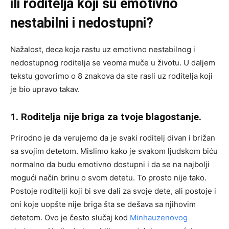
ili roditelja koji su emotivno
nestabilni i nedostupni?
Nažalost, deca koja rastu uz emotivno nestabilnog i
nedostupnog roditelja se veoma muče u životu. U daljem
tekstu govorimo o 8 znakova da ste rasli uz roditelja koji
je bio upravo takav.
1. Roditelja nije briga za tvoje blagostanje.
Prirodno je da verujemo da je svaki roditelj divan i brižan
sa svojim detetom. Mislimo kako je svakom ljudskom biću
normalno da budu emotivno dostupni i da se na najbolji
mogući način brinu o svom detetu. To prosto nije tako.
Postoje roditelji koji bi sve dali za svoje dete, ali postoje i
oni koje uopšte nije briga šta se dešava sa njihovim
detetom. Ovo je često slučaj kod
Minhauzenovog