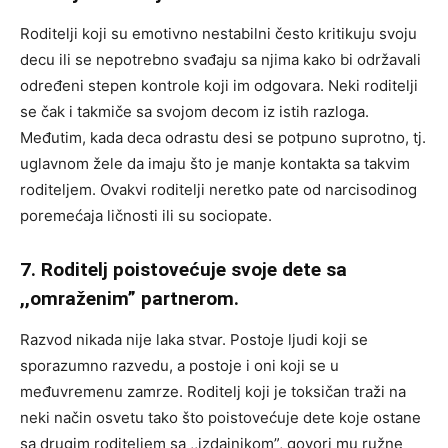
Roditelji koji su emotivno nestabilni često kritikuju svoju
decu ili se nepotrebno svađaju sa njima kako bi održavali
određeni stepen kontrole koji im odgovara. Neki roditelji
se čak i takmiče sa svojom decom iz istih razloga.
Međutim, kada deca odrastu desi se potpuno suprotno, tj.
uglavnom žele da imaju što je manje kontakta sa takvim
roditeljem. Ovakvi roditelji neretko pate od narcisodinog
poremećaja ličnosti ili su sociopate.
7. Roditelj poistovećuje svoje dete sa
,,omraženim” partnerom.
Razvod nikada nije laka stvar. Postoje ljudi koji se
sporazumno razvedu, a postoje i oni koji se u
međuvremenu zamrze. Roditelj koji je toksičan traži na
neki način osvetu tako što poistovećuje dete koje ostane
sa drugim roditeljem sa ,,izdajnikom”, govori mu ružne