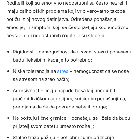
Roditelji koji su emotivno nedostupni su često nezreli i
imaju psiholoških problema koji vrlo verovatno takođe
potiču iz njihovog detinjstva. Određena ponašanja,
emocije, ili simptomi koji se često javljaju kod emotivno
nestablnih i nedostupnih roditelja su sledeći:
Rigidnost – nemogućnost da u svom stavu i ponašanju
budu fleksibilni kada je to potrebno;
Niska tolerancija na
stres
– nemogućnost da se nose
sa stresom na zreo način;
Agresivnost – imaju napade besa koji mogu biti
praćeni fizičkom agresijom, suicidnim ponašanjima,
pretnjama da će da povrede sebe ili druge;
Ne poštuju lične granice – ponašaju se i žele da budu
prijatelj svom detetu umesto roditelj;
Stalno traže pažnju – potrebni su im priznanje i