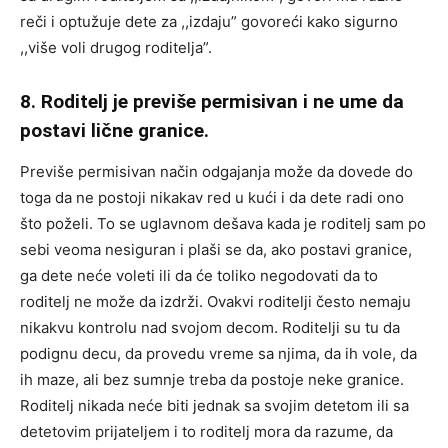
reči i optužuje dete za ,,izdaju” govoreći kako sigurno
,,više voli drugog roditelja”.
8. Roditelj je previše permisivan i ne ume da
postavi lične granice.
Previše permisivan način odgajanja može da dovede do
toga da ne postoji nikakav red u kući i da dete radi ono
što poželi. To se uglavnom dešava kada je roditelj sam po
sebi veoma nesiguran i plaši se da, ako postavi granice,
ga dete neće voleti ili da će toliko negodovati da to
roditelj ne može da izdrži. Ovakvi roditelji često nemaju
nikakvu kontrolu nad svojom decom. Roditelji su tu da
podignu decu, da provedu vreme sa njima, da ih vole, da
ih maze, ali bez sumnje treba da postoje neke granice.
Roditelj nikada neće biti jednak sa svojim detetom ili sa
detetovim prijateljem i to roditelj mora da razume, da