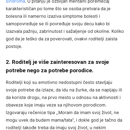
sindroma
. U pitanju je ozbiljan mentalni poremećaj
karakterističan po tome što se osoba pretvara da je
bolesna ili namerno izaziva simptome bolesti i
samopovređuje se ili povređuje svoju decu kako bi
izazvala pažnju, zabrinutost i sažaljenje od okoline. Koliko
god da je teško da za poverovati, ovakvi roditelji zaista
postoje.
2. Roditelj je više zainteresovan za svoje
potrebe nego za potrebe porodice.
Roditelji koji su emotivno nedostupni često stavljaju
svoje potrebe da izlaze, da idu na žurke, da se napijaju ili
da koriste drogu, na prvo mesto u odnosu na aktivnosti i
obaveze koje imaju veze sa njihovom porodicom.
Izgovaraju rečenice tipa ,,Moram da imam svoj život, ne
mogu uvek da budem mama/tata”, i dokle god je tačno da
roditelji takođe treba da imaju svoj život, u nekim