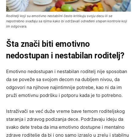
Roditelji koji su emotivno nestabilni često kritikuju svoju decu ili se
nepotrebno svađaju sa njima kako bi održavali određeni stepen kontrole koji
im odgovara.
Šta znači biti emotivno
nedostupan i nestabilan roditelj?
Emotivno nedostupan i nestabilan roditelj nije sposoban
da se poveže sa svojom decom na dubljem nivou, da
odgovori na njihove najintimnije potrebe, kao ni da im
pruži emotivnu podršku i potporu kada je to potrebno.
Istraživači se već duže vreme bave temom roditeljskog
staranja i zdravog podizanja dece. Podržavaju ideju da
svako dete treba da ima emotivno dostupne i mentalno
zdrave roditelje da bi i ono samo izraslo u zrelu i stabilnu