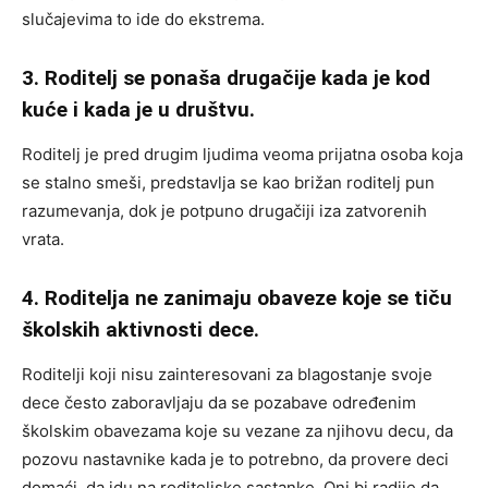
slučajevima to ide do ekstrema.
3. Roditelj se ponaša drugačije kada je kod
kuće i kada je u društvu.
Roditelj je pred drugim ljudima veoma prijatna osoba koja
se stalno smeši, predstavlja se kao brižan roditelj pun
razumevanja, dok je potpuno drugačiji iza zatvorenih
vrata.
4. Roditelja ne zanimaju obaveze koje se tiču
školskih aktivnosti dece.
Roditelji koji nisu zainteresovani za blagostanje svoje
dece često zaboravljaju da se pozabave određenim
školskim obavezama koje su vezane za njihovu decu, da
pozovu nastavnike kada je to potrebno, da provere deci
domaći, da idu na roditeljske sastanke. Oni bi radije da