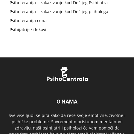
Psihoterapija – zakazivanje kod Dečijeg Psihijatra
Psihoterapija – zakazivanje kod Dečijeg psihologa
Psihoterapija cena
Psihijatrijski lekovi
O NAMA
Sve više ljudi se pita kako da reše svoje emotivne, životne i
psihičke probleme. Savremenim pristupom mentalnom
zdravlju, naši psihijatri i psiholozi će Vam pomoći da