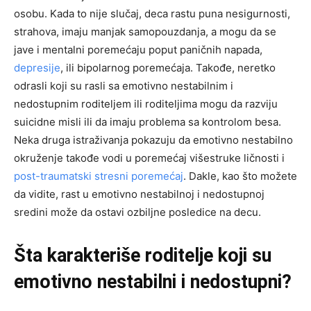
osobu. Kada to nije slučaj, deca rastu puna nesigurnosti,
strahova, imaju manjak samopouzdanja, a mogu da se
jave i mentalni poremećaju poput paničnih napada,
depresije
, ili bipolarnog poremećaja. Takođe, neretko
odrasli koji su rasli sa emotivno nestabilnim i
nedostupnim roditeljem ili roditeljima mogu da razviju
suicidne misli ili da imaju problema sa kontrolom besa.
Neka druga istraživanja pokazuju da emotivno nestabilno
okruženje takođe vodi u poremećaj višestruke ličnosti i
post-traumatski stresni poremećaj
. Dakle, kao što možete
da vidite, rast u emotivno nestabilnoj i nedostupnoj
sredini može da ostavi ozbiljne posledice na decu.
Šta karakteriše roditelje koji su
emotivno nestabilni i nedostupni?