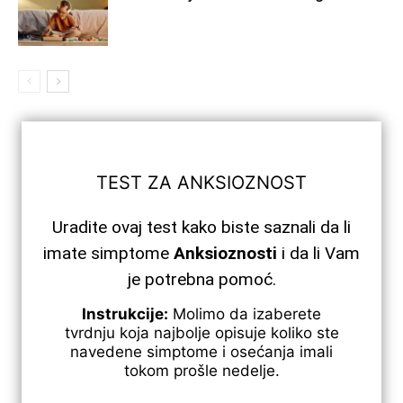
TEST ZA ANKSIOZNOST
Uradite ovaj test kako biste saznali da li
imate simptome
Anksioznosti
i da li Vam
je potrebna pomoć.
Instrukcije:
Molimo da izaberete
tvrdnju koja najbolje opisuje koliko ste
navedene simptome i osećanja imali
tokom prošle nedelje.