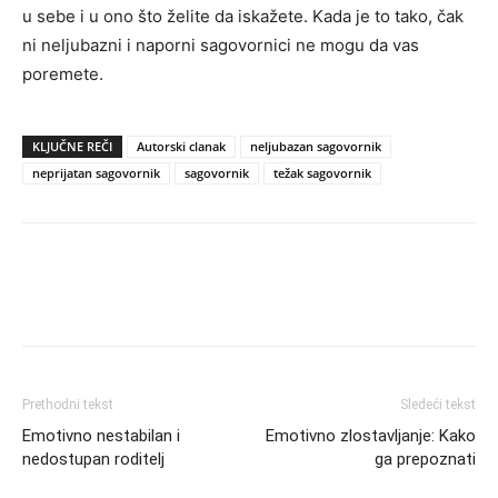
u sebe i u ono što želite da iskažete. Kada je to tako, čak
ni neljubazni i naporni sagovornici ne mogu da vas
poremete.
KLJUČNE REČI
Autorski clanak
neljubazan sagovornik
neprijatan sagovornik
sagovornik
težak sagovornik
Prethodni tekst
Sledeći tekst
Emotivno nestabilan i
Emotivno zlostavljanje: Kako
nedostupan roditelj
ga prepoznati