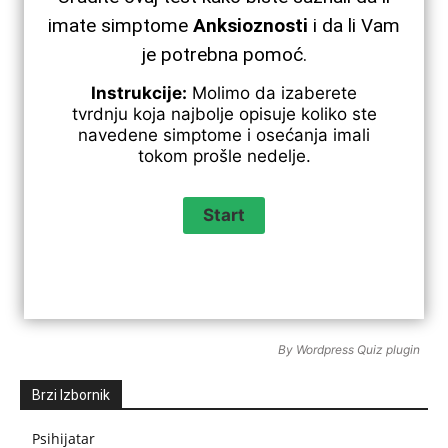
imate simptome
Anksioznosti
i da li Vam
je potrebna pomoć.
Instrukcije:
Molimo da izaberete
tvrdnju koja najbolje opisuje koliko ste
navedene simptome i osećanja imali
tokom prošle nedelje.
By
Wordpress Quiz plugin
Brzi Izbornik
Psihijatar