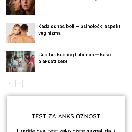
Kada odnos boli — psihološki aspekti
vaginizma
Gubitak kućnog ljubimca — kako
olakšati sebi
TEST ZA ANKSIOZNOST
Uradite ovaj test kako biste saznali da li