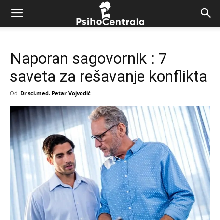
Naporan sagovornik : 7
saveta za rešavanje konflikta
Od
Dr sci.med. Petar Vojvodić
-