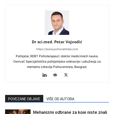
Dr sci.med. Petar Vojvodić
https://www.psihocentrala.com
Psihijatar, REBT Psihoterapeut i doktor medicinskih nauka.
Osnivač Specijalističke psihijatrijske ordinacije i udruženja za
mentalno zdravlje Psihocentrala, Beograd.
POVEZANE OBJAVE
VIŠE OD AUTORA
Mehanizmi odbrane za koje niste znali