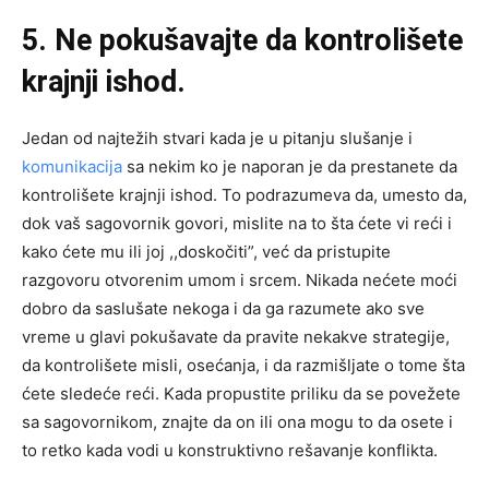
5. Ne pokušavajte da kontrolišete
krajnji ishod.
Jedan od najtežih stvari kada je u pitanju slušanje i
komunikacija
sa nekim ko je naporan je da prestanete da
kontrolišete krajnji ishod. To podrazumeva da, umesto da,
dok vaš sagovornik govori, mislite na to šta ćete vi reći i
kako ćete mu ili joj ,,doskočiti”, već da pristupite
razgovoru otvorenim umom i srcem. Nikada nećete moći
dobro da saslušate nekoga i da ga razumete ako sve
vreme u glavi pokušavate da pravite nekakve strategije,
da kontrolišete misli, osećanja, i da razmišljate o tome šta
ćete sledeće reći. Kada propustite priliku da se povežete
sa sagovornikom, znajte da on ili ona mogu to da osete i
to retko kada vodi u konstruktivno rešavanje konflikta.