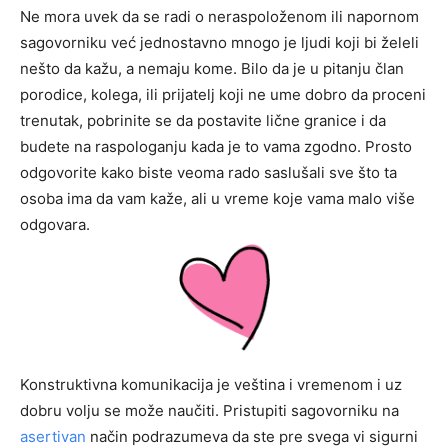
Ne mora uvek da se radi o neraspoloženom ili napornom
sagovorniku već jednostavno mnogo je ljudi koji bi želeli
nešto da kažu, a nemaju kome. Bilo da je u pitanju član
porodice, kolega, ili prijatelj koji ne ume dobro da proceni
trenutak, pobrinite se da postavite lične granice i da
budete na raspologanju kada je to vama zgodno. Prosto
odgovorite kako biste veoma rado saslušali sve što ta
osoba ima da vam kaže, ali u vreme koje vama malo više
odgovara.
Konstruktivna komunikacija je veština i vremenom i uz
dobru volju se može naučiti. Pristupiti sagovorniku na
asertivan
način podrazumeva da ste pre svega vi sigurni