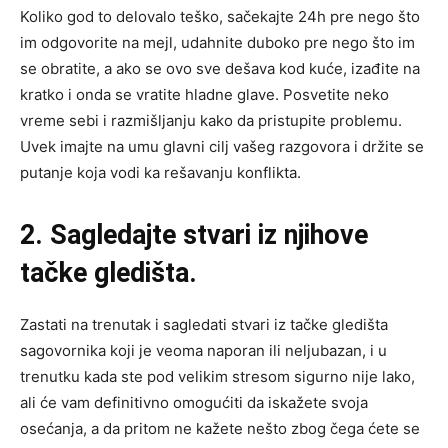
Koliko god to delovalo teško, sačekajte 24h pre nego što
im odgovorite na mejl, udahnite duboko pre nego što im
se obratite, a ako se ovo sve dešava kod kuće, izađite na
kratko i onda se vratite hladne glave. Posvetite neko
vreme sebi i razmišljanju kako da pristupite problemu.
Uvek imajte na umu glavni cilj vašeg razgovora i držite se
putanje koja vodi ka rešavanju konflikta.
2. Sagledajte stvari iz njihove
tačke gledišta.
Zastati na trenutak i sagledati stvari iz tačke gledišta
sagovornika koji je veoma naporan ili neljubazan, i u
trenutku kada ste pod velikim stresom sigurno nije lako,
ali će vam definitivno omogućiti da iskažete svoja
osećanja, a da pritom ne kažete nešto zbog čega ćete se