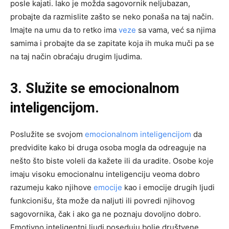
posle kajati. Iako je možda sagovornik neljubazan,
probajte da razmislite zašto se neko ponaša na taj način.
Imajte na umu da to retko ima
veze
sa vama, već sa njima
samima i probajte da se zapitate koja ih muka muči pa se
na taj način obraćaju drugim ljudima.
3. Služite se emocionalnom
inteligencijom.
Poslužite se svojom
emocionalnom inteligencijom
da
predvidite kako bi druga osoba mogla da odreaguje na
nešto što biste voleli da kažete ili da uradite. Osobe koje
imaju visoku emocionalnu inteligenciju veoma dobro
razumeju kako njihove
emocije
kao i emocije drugih ljudi
funkcionišu, šta može da naljuti ili povredi njihovog
sagovornika, čak i ako ga ne poznaju dovoljno dobro.
Emotivno inteligentni ljudi poseduju bolje društvene