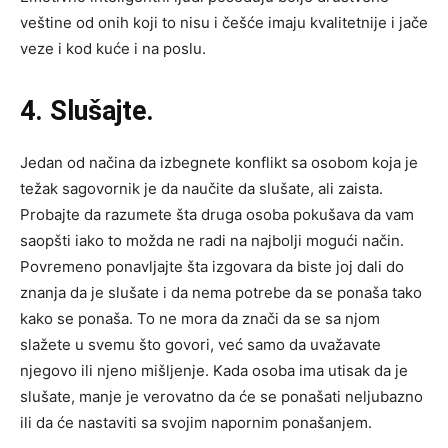
veštine od onih koji to nisu i češće imaju kvalitetnije i jače
veze i kod kuće i na poslu.
4. Slušajte.
Jedan od načina da izbegnete konflikt sa osobom koja je
težak sagovornik je da naučite da slušate, ali zaista.
Probajte da razumete šta druga osoba pokušava da vam
saopšti iako to možda ne radi na najbolji mogući način.
Povremeno ponavljajte šta izgovara da biste joj dali do
znanja da je slušate i da nema potrebe da se ponaša tako
kako se ponaša. To ne mora da znači da se sa njom
slažete u svemu što govori, već samo da uvažavate
njegovo ili njeno mišljenje. Kada osoba ima utisak da je
slušate, manje je verovatno da će se ponašati neljubazno
ili da će nastaviti sa svojim napornim ponašanjem.