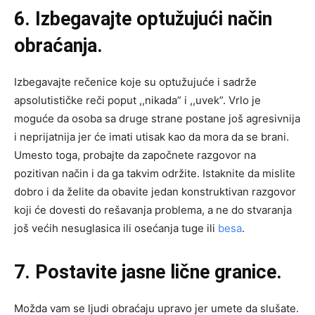
6. Izbegavajte optužujući način
obraćanja.
Izbegavajte rečenice koje su optužujuće i sadrže
apsolutističke reči poput ,,nikada” i ,,uvek”. Vrlo je
moguće da osoba sa druge strane postane još agresivnija
i neprijatnija jer će imati utisak kao da mora da se brani.
Umesto toga, probajte da započnete razgovor na
pozitivan način i da ga takvim održite. Istaknite da mislite
dobro i da želite da obavite jedan konstruktivan razgovor
koji će dovesti do rešavanja problema, a ne do stvaranja
još većih nesuglasica ili osećanja tuge ili
besa
.
7. Postavite jasne lične granice.
Možda vam se ljudi obraćaju upravo jer umete da slušate.