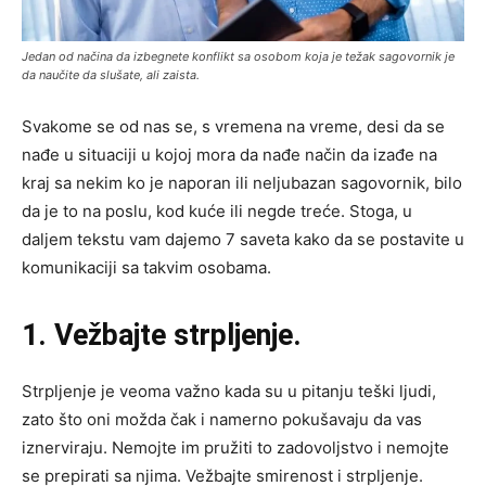
Jedan od načina da izbegnete konflikt sa osobom koja je težak sagovornik je
da naučite da slušate, ali zaista.
Svakome se od nas se, s vremena na vreme, desi da se
nađe u situaciji u kojoj mora da nađe način da izađe na
kraj sa nekim ko je naporan ili neljubazan sagovornik, bilo
da je to na poslu, kod kuće ili negde treće. Stoga, u
daljem tekstu vam dajemo 7 saveta kako da se postavite u
komunikaciji sa takvim osobama.
1. Vežbajte strpljenje.
Strpljenje je veoma važno kada su u pitanju teški ljudi,
zato što oni možda čak i namerno pokušavaju da vas
iznerviraju. Nemojte im pružiti to zadovoljstvo i nemojte
se prepirati sa njima. Vežbajte smirenost i strpljenje.