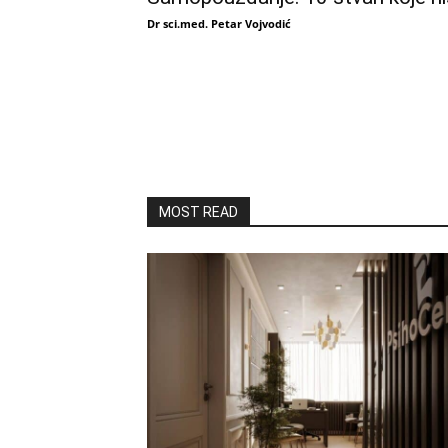
Dr sci.med. Petar Vojvodić
MOST READ