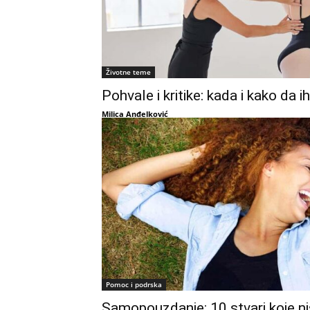
Životne teme
Pohvale i kritike: kada i kako da i
Milica Anđelković
Pomoc i podrska
Samopouzdanje: 10 stvari koje ni