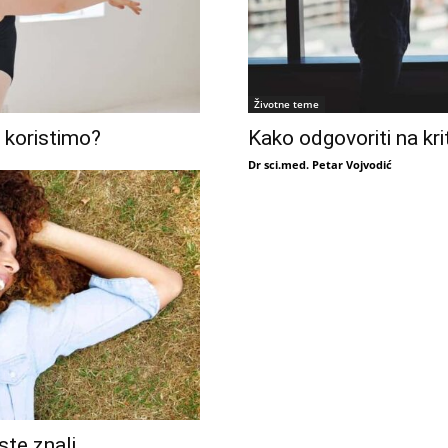
Životne teme
h koristimo?
Kako odgovoriti na kri
Dr sci.med. Petar Vojvodić
ste znali