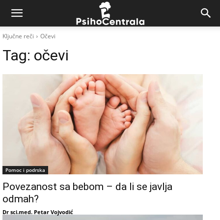
Ključne reči
Očevi
Tag:
očevi
Pomoc i podrska
Povezanost sa bebom – da li se javlja
odmah?
Dr sci.med. Petar Vojvodić