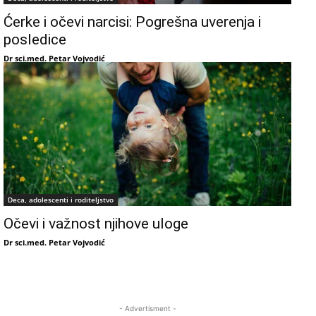
Ćerke i očevi narcisi: Pogrešna uverenja i
posledice
Dr sci.med. Petar Vojvodić
Deca, adolescenti i roditeljstvo
Očevi i važnost njihove uloge
Dr sci.med. Petar Vojvodić
- Advertisment -