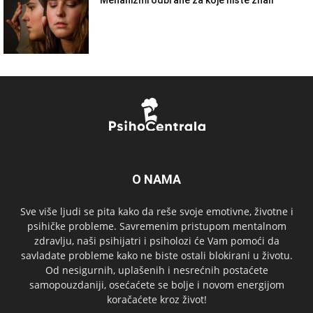
Mehanizmi odbrane za koje niste znali
O NAMA
Sve više ljudi se pita kako da reše svoje emotivne, životne i
psihičke probleme. Savremenim pristupom mentalnom
zdravlju, naši psihijatri i psiholozi će Vam pomoći da
savladate probleme kako ne biste ostali blokirani u životu.
Od nesigurnih, uplašenih i nesrećnih postaćete
samopouzdaniji, osećaćete se bolje i novom energijom
koračaćete kroz život!