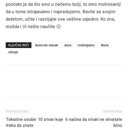
poznato je da što smo u nečemu bolji, to smo motivisaniji
da u tome istrajavamo i napredujemo. Bavite se svojim
detetom, učite i razvijajte ove veštine zajedno. Ko zna,
možda i Vi nešto naučite 🙂
KLJUČNE REČI
Autorski clanak
deca
roditeljstvo
škola
učenje
Prethodni tekst
Sledeći tekst
Toksične osobe: 10 stvari koje
6 načina da stvari ne shvatate
treba da znate
lično