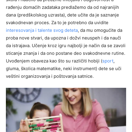
rađenju domaćih zadataka predlažemo da od najranijih
dana (predškolskog uzrasta), dete učite da je saznanje
svakodnevan proces. Za to je potrebno da uvidite
interesovanja i talente svog deteta
, da mu omogućite da
proba nove stvari, da upozna i dožvi neuspeh i da nauči
da istrajava. Učenje kroz igru najbolji je način da se zavoli
sticanje znanja i da ono postane deo svakodnevne rutine.
Uvođenjem obaveza kao što su različiti hobiji (
sport
,
gluma, školica matematike, neki instrument) dete se uči
veštini organizovanja i poštovanja satnice.