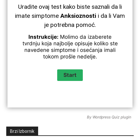
Uradite ovaj test kako biste saznali da li
imate simptome
Anksioznosti
i da li Vam
je potrebna pomoć.
Instrukcije:
Molimo da izaberete
tvrdnju koja najbolje opisuje koliko ste
navedene simptome i osećanja imali
tokom prošle nedelje.
By
Wordpress Quiz plugin
Brzi Izbornik