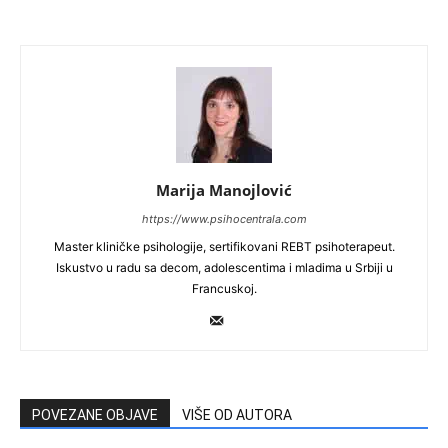
Marija Manojlović
https://www.psihocentrala.com
Master kliničke psihologije, sertifikovani REBT psihoterapeut.
Iskustvo u radu sa decom, adolescentima i mladima u Srbiji u
Francuskoj.
POVEZANE OBJAVE
VIŠE OD AUTORA