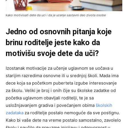
kako motivisati dete da uci i da je ucenje sastavni deo zivota osobe
Jedno od osnovnih pitanja koje
brinu roditelje jeste kako da
motivišu svoje dete da uči?
Izostanak motivacije za učenje uglavnom se uočava u
starijim razredima osnovne ili u srednjoj školi. Mada ima
dece koja sa početkom puberteta izgube interesovanje
za školu. Veliki je broj i onih čije su školske zadatke od
početka uglavnom obavljali roditelji, te je sa
usložnjavanjem gradiva i povećanjem obima
školskih
zadataka
za roditelje postalo nemoguće da sve postignu.
Kako bi vaše dete na vreme postalo samostalno, zavolelo
školu i naučilo da preuzme inicijavu i odgovornost u