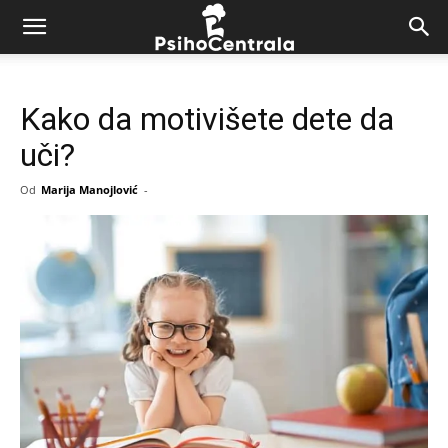
Kako da motivišete dete da
uči?
Od
Marija Manojlović
-