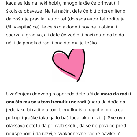
kada se ide na neki hobi), mnogo lakše će prihvatiti i
školske obaveze. Na taj način, dete će biti pripremljeno
da poštuje pravila i autoritet (do sada autoritet roditelja
i/ili vaspitačice), te će škola doneti novine u obimu i
sadržaju gradiva, ali dete će već biti naviknuto na to da
uči i da ponekad radi i ono što mu je teško.
Uvođenjem dnevnog rasporeda dete uči da
mora da radi i
ono što mu se u tom trenutku ne radi
(mora da dođe da
jede iako bi radije u tom trenutku išlo napolje, mora da
pokupi igračke iako ga to baš tada jako mrzi…). Sve ovo
olakšava detetu da prihvati školu, da se ne povuče pred
neuspehom i da razvije svakodnevne radne navike. A