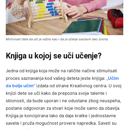
Motivisati dete da uči je važno kao i da je učenje sastavni deo zivota.
Knjiga u kojoj se uči učenje?
Jedna od knjiga koja može na raličite načine stimulisati
proces saznavanja kod vašeg deteta jeste knjiga:
„Učim
da bolje učim“
izdata od strane Kreativnog centra. U ovoj
knjizi dete se uči kako da prepozna svoje talente i
sklonosti, da bude uporan i ne odustane zbog neuspeha,
postane odgovoran za stvari koje može samo da obavlja.
Knjiga je koncipirana tako da daje kratke i jednostavne
savete i pruža mogućnost provere napredka. Saveti su