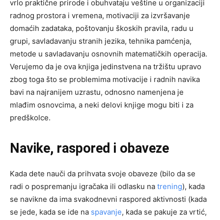
vrlo praktične prirode i obuhvataju veštine u organizaciji
radnog prostora i vremena, motivaciji za izvršavanje
domaćih zadataka, poštovanju škoskih pravila, radu u
grupi, savladavanju stranih jezika, tehnika pamćenja,
metode u savladavanju osnovnih matematičkih operacija.
Verujemo da je ova knjiga jedinstvena na tržištu upravo
zbog toga što se problemima motivacije i radnih navika
bavi na najranijem uzrastu, odnosno namenjena je
mlađim osnovcima, a neki delovi knjige mogu biti i za
predškolce.
Navike, raspored i obaveze
Kada dete nauči da prihvata svoje obaveze (bilo da se
radi o pospremanju igračaka ili odlasku na
trening
), kada
se navikne da ima svakodnevni raspored aktivnosti (kada
se jede, kada se ide na
spavanje
, kada se pakuje za vrtić,