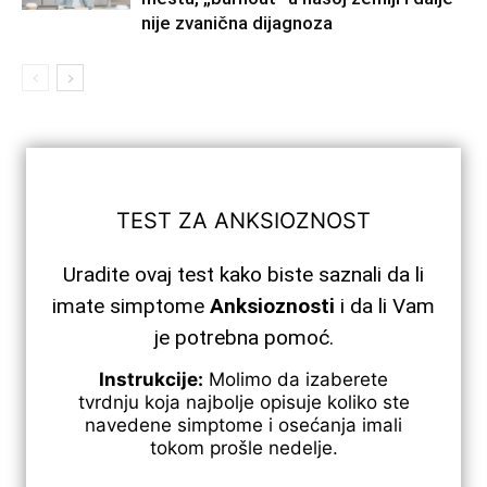
nije zvanična dijagnoza
TEST ZA ANKSIOZNOST
Uradite ovaj test kako biste saznali da li
imate simptome
Anksioznosti
i da li Vam
je potrebna pomoć.
Instrukcije:
Molimo da izaberete
tvrdnju koja najbolje opisuje koliko ste
navedene simptome i osećanja imali
tokom prošle nedelje.