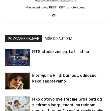
https://www.psihocentrala.com
Master psiholog, REBT i KBT psihoterapeut.
POVEZANE OBJAVE
VIŠE OD AUTORA
RTS studio znanja: Laž i istina
Intervju na RTS: burnout, odnosno
kako sagorevamo
Iako gotovo dve trećine Srba pati od
sindroma iscrpljenosti na radnom
mestu, „burnout“ u našoj zemlji i dalje