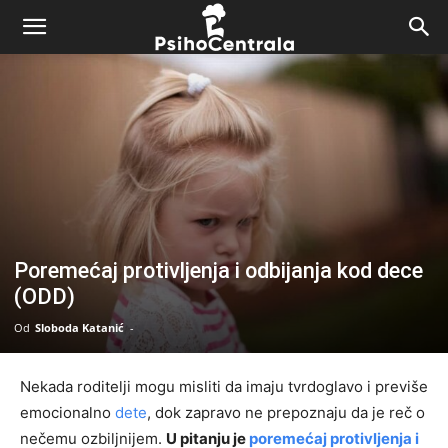
Poremećaj protivljenja i odbijanja kod dece
(ODD)
Od
Sloboda Katanić
-
Nekada roditelji mogu misliti da imaju tvrdoglavo i previše
emocionalno
dete
, dok zapravo ne prepoznaju da je reč o
nečemu ozbiljnijem.
U pitanju je
poremećaj protivljenja i