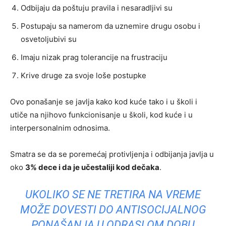
Odbijaju da poštuju pravila i nesaradljivi su
Postupaju sa namerom da uznemire drugu osobu i
osvetoljubivi su
Imaju nizak prag tolerancije na frustraciju
Krive druge za svoje loše postupke
Ovo ponašanje se javlja kako kod kuće tako i u školi i
utiče na njihovo funkcionisanje u školi, kod kuće i u
interpersonalnim odnosima.
Smatra se da se poremećaj protivljenja i odbijanja javlja u
oko
3% dece i da je učestaliji kod dečaka
.
UKOLIKO SE NE TRETIRA NA VREME
MOŽE DOVESTI DO ANTISOCIJALNOG
PONAŠANJA U ODRASLOM DOBU