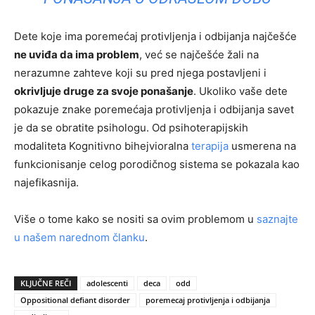
Dete koje ima poremećaj protivljenja i odbijanja najčešće
ne uviđa da ima problem
, već se najčešće žali na
nerazumne zahteve koji su pred njega postavljeni i
okrivljuje druge za svoje ponašanje
. Ukoliko vaše dete
pokazuje znake poremećaja protivljenja i odbijanja savet
je da se obratite psihologu. Od psihoterapijskih
modaliteta Kognitivno bihejvioralna
terapija
usmerena na
funkcionisanje celog porodičnog sistema se pokazala kao
najefikasnija.
Više o tome kako se nositi sa ovim problemom u
saznajte
u našem narednom članku
.
KLJUČNE REČI
adolescenti
deca
odd
Oppositional defiant disorder
poremecaj protivljenja i odbijanja