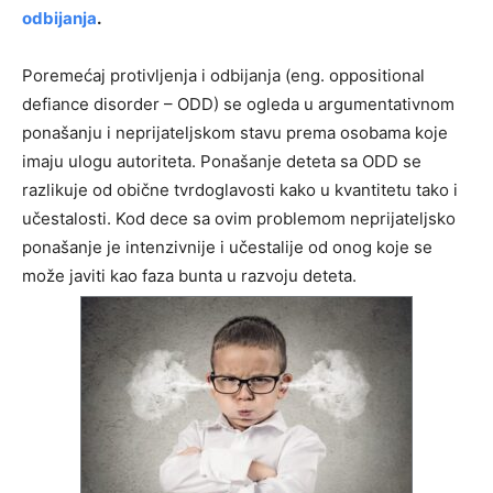
odbijanja
.
Poremećaj protivljenja i odbijanja (eng. oppositional
defiance disorder – ODD) se ogleda u argumentativnom
ponašanju i neprijateljskom stavu prema osobama koje
imaju ulogu autoriteta. Ponašanje deteta sa ODD se
razlikuje od obične tvrdoglavosti kako u kvantitetu tako i
učestalosti. Kod dece sa ovim problemom neprijateljsko
ponašanje je intenzivnije i učestalije od onog koje se
može javiti kao faza bunta u razvoju deteta.