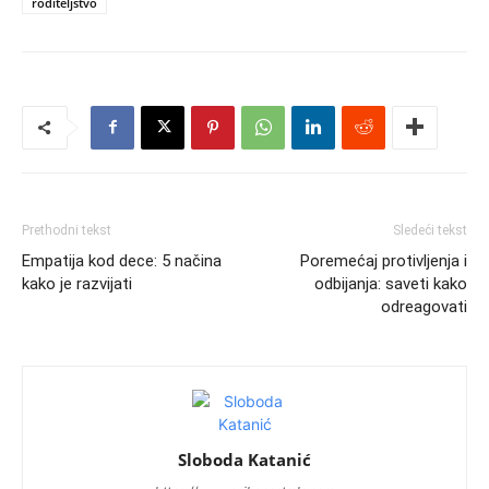
roditeljstvo
Prethodni tekst
Sledeći tekst
Empatija kod dece: 5 načina
Poremećaj protivljenja i
kako je razvijati
odbijanja: saveti kako
odreagovati
Sloboda Katanić