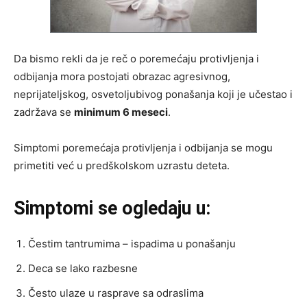
Da bismo rekli da je reč o poremećaju protivljenja i
odbijanja mora postojati obrazac agresivnog,
neprijateljskog, osvetoljubivog ponašanja koji je učestao i
zadržava se
minimum 6 meseci
.
Simptomi poremećaja protivljenja i odbijanja se mogu
primetiti već u predškolskom uzrastu deteta.
Simptomi se ogledaju u:
Čestim tantrumima – ispadima u ponašanju
Deca se lako razbesne
Često ulaze u rasprave sa odraslima