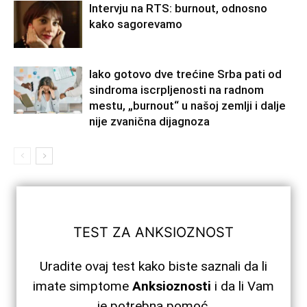
Intervju na RTS: burnout, odnosno
kako sagorevamo
Iako gotovo dve trećine Srba pati od
sindroma iscrpljenosti na radnom
mestu, „burnout“ u našoj zemlji i dalje
nije zvanična dijagnoza
TEST ZA ANKSIOZNOST
Uradite ovaj test kako biste saznali da li
imate simptome
Anksioznosti
i da li Vam
je potrebna pomoć.