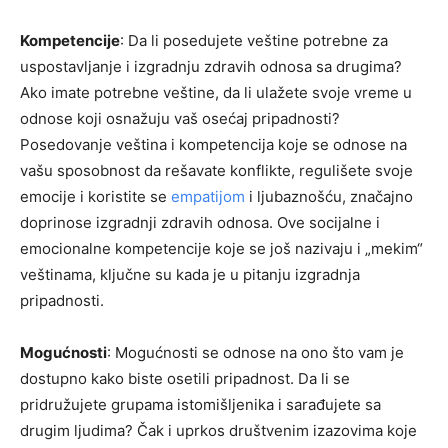
Kompetencije
: Da li posedujete veštine potrebne za
uspostavljanje i izgradnju zdravih odnosa sa drugima?
Ako imate potrebne veštine, da li ulažete svoje vreme u
odnose koji osnažuju vaš osećaj pripadnosti?
Posedovanje veština i kompetencija koje se odnose na
vašu sposobnost da rešavate konflikte, regulišete svoje
emocije i koristite se
empatijom
i ljubaznošću, značajno
doprinose izgradnji zdravih odnosa. Ove socijalne i
emocionalne kompetencije koje se još nazivaju i „mekim“
veštinama, ključne su kada je u pitanju izgradnja
pripadnosti.
Mogućnosti
: Mogućnosti se odnose na ono što vam je
dostupno kako biste osetili pripadnost. Da li se
pridružujete grupama istomišljenika i sarađujete sa
drugim ljudima? Čak i uprkos društvenim izazovima koje