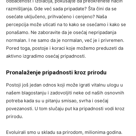
odbačenost i izolacija, pokušajte da preokrenete način
razmišljanja. Gde već sada pripadate? Šta čini da se
osećate uključeno, prihvaćeno i cenjeno? Naša
percepcija može uticati na to kako se osećamo i kako se
ponašamo. Ne zaboravite da je osećaj nepripadanja
normalan. I ne samo da je normalan, već je i privremen.
Pored toga, postoje i koraci koje možemo preduzeti da
aktivno izgradimo osećaj pripadnosti.
Pronalaženje pripadnosti kroz prirodu
Postoji još jedan odnos koji može igrati vitalnu ulogu u
našem blagostanju i zadovoljiti neke od naših osnovnih
potreba kada su u pitanju smisao, svrha i osećaj
povezanosti. U tom slučaju put ka pripadnosti vodi kroz
prirodu.
Evoluirali smo u skladu sa prirodom, milionima godina.