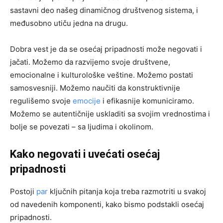
sastavni deo našeg dinamičnog društvenog sistema, i
međusobno utiču jedna na drugu.
Dobra vest je da se osećaj pripadnosti može negovati i
jačati. Možemo da razvijemo svoje društvene,
emocionalne i kulturološke veštine. Možemo postati
samosvesniji. Možemo naučiti da konstruktivnije
regulišemo svoje
emocije
i efikasnije komuniciramo.
Možemo se autentičnije uskladiti sa svojim vrednostima i
bolje se povezati – sa ljudima i okolinom.
Kako negovati i uvećati osećaj
pripadnosti
Postoji
par
ključnih pitanja koja treba razmotriti u svakoj
od navedenih komponenti, kako bismo podstakli osećaj
pripadnosti.