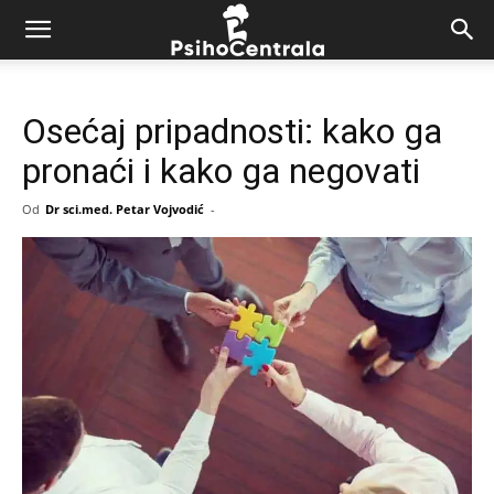
Osećaj pripadnosti: kako ga
pronaći i kako ga negovati
Od
Dr sci.med. Petar Vojvodić
-