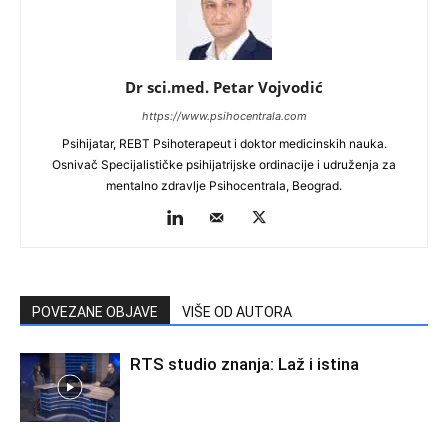
Dr sci.med. Petar Vojvodić
https://www.psihocentrala.com
Psihijatar, REBT Psihoterapeut i doktor medicinskih nauka.
Osnivač Specijalističke psihijatrijske ordinacije i udruženja za
mentalno zdravlje Psihocentrala, Beograd.
POVEZANE OBJAVE
VIŠE OD AUTORA
RTS studio znanja: Laž i istina