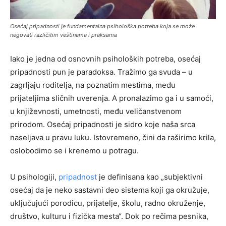
Osećaj pripadnosti je fundamentalna psihološka potreba koja se može
negovati različitim veštinama i praksama
Iako je jedna od osnovnih psiholoških potreba, osećaj
pripadnosti pun je paradoksa. Tražimo ga svuda – u
zagrljaju roditelja, na poznatim mestima, među
prijateljima sličnih uverenja. A pronalazimo ga i u samoći,
u književnosti, umetnosti, među veličanstvenom
prirodom. Osećaj pripadnosti je sidro koje naša srca
naseljava u pravu luku. Istovremeno, čini da raširimo krila,
oslobodimo se i krenemo u potragu.
U psihologiji,
pripadnost
je definisana kao „subjektivni
osećaj da je neko sastavni deo sistema koji ga okružuje,
uključujući porodicu, prijatelje, školu, radno okruženje,
društvo, kulturu i fizička mesta“. Dok po rečima pesnika,