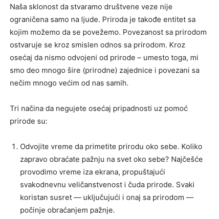
Naša sklonost da stvaramo društvene veze nije
ograničena samo na ljude. Priroda je takođe entitet sa
kojim možemo da se povežemo. Povezanost sa prirodom
ostvaruje se kroz smislen odnos sa prirodom. Kroz
osećaj da nismo odvojeni od prirode – umesto toga, mi
smo deo mnogo šire (prirodne) zajednice i povezani sa
nečim mnogo većim od nas samih.
Tri načina da negujete osećaj pripadnosti uz pomoć
prirode su:
Odvojite vreme da primetite prirodu oko sebe. Koliko
zapravo obraćate pažnju na svet oko sebe? Najčešće
provodimo vreme iza ekrana, propuštajući
svakodnevnu veličanstvenost i čuda prirode. Svaki
koristan susret — uključujući i onaj sa prirodom —
počinje obraćanjem pažnje.