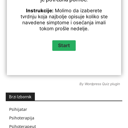
Instrukcije:
Molimo da izaberete
tvrdnju koja najbolje opisuje koliko ste
navedene simptome i osećanja imali
tokom prošle nedelje.
By
Wordpress Quiz plugin
Brzi Izbornik
Psihijatar
Psihoterapija
Psihoterapeut