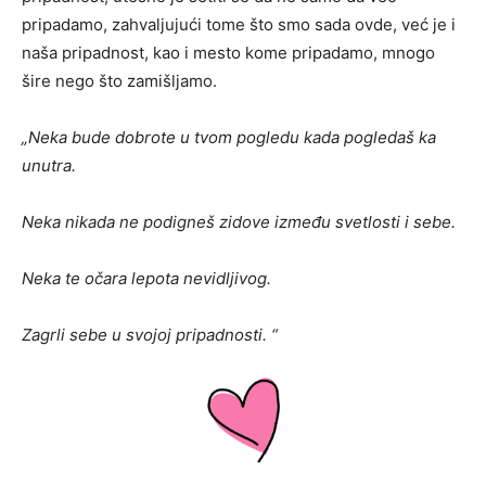
pripadamo, zahvaljujući tome što smo sada ovde, već je i
naša pripadnost, kao i mesto kome pripadamo, mnogo
šire nego što zamišljamo.
„Neka bude dobrote u tvom pogledu kada pogledaš ka
unutra.
Neka nikada ne podigneš zidove između svetlosti i sebe.
Neka te očara lepota nevidljivog.
Zagrli sebe u svojoj pripadnosti. “