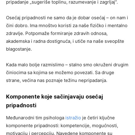
pripadanje „sugeriše toplinu, razumevanje i zagrljaj“.
Osećaj pripadnosti ne samo da je dobar osećaj – on nam i
čini dobro. Ima mnoštvo koristi za naše fizičko i mentalno
zdravlje. Potpomaže formiranje zdravih odnosa,
akademska i radna dostignuća, i utiče na naše sveopšte
blagostanje.
Kada malo bolje razmislimo – stalno smo okruženi drugim
činiocima sa kojima se možemo povezati. Sa druge
strane, većina nas poznaje težinu nepripadanja.
Komponente koje sačinjavaju osećaj
pripadnosti
Međunarodni tim psihologa
istražio
je četiri ključne
komponente pripadnosti: kompetencije, mogućnosti,
motivaciju i percepciju. Navedene komponente su