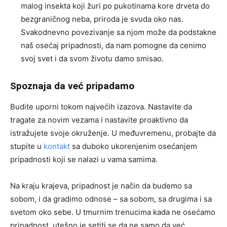
malog insekta koji žuri po pukotinama kore drveta do
bezgraničnog neba, priroda je svuda oko nas.
Svakodnevno povezivanje sa njom može da podstakne
naš osećaj pripadnosti, da nam pomogne da cenimo
svoj svet i da svom životu damo smisao.
Spoznaja da već pripadamo
Budite uporni tokom najvećih izazova. Nastavite da
tragate za novim vezama i nastavite proaktivno da
istražujete svoje okruženje. U međuvremenu, probajte da
stupite u
kontakt
sa duboko ukorenjenim osećanjem
pripadnosti koji se nalazi u vama samima.
Na kraju krajeva, pripadnost je način da budemo sa
sobom, i da gradimo odnose – sa sobom, sa drugima i sa
svetom oko sebe. U tmurnim trenucima kada ne osećamo
pripadnost, utešno je setiti se da ne samo da već