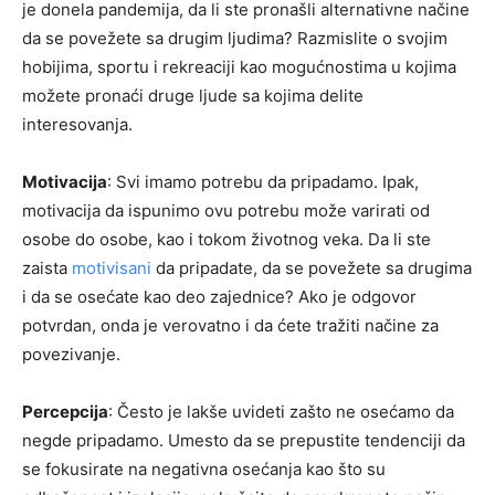
je donela pandemija, da li ste pronašli alternativne načine
da se povežete sa drugim ljudima? Razmislite o svojim
hobijima, sportu i rekreaciji kao mogućnostima u kojima
možete pronaći druge ljude sa kojima delite
interesovanja.
Motivacija
: Svi imamo potrebu da pripadamo. Ipak,
motivacija da ispunimo ovu potrebu može varirati od
osobe do osobe, kao i tokom životnog veka. Da li ste
zaista
motivisani
da pripadate, da se povežete sa drugima
i da se osećate kao deo zajednice? Ako je odgovor
potvrdan, onda je verovatno i da ćete tražiti načine za
povezivanje.
Percepcija
: Često je lakše uvideti zašto ne osećamo da
negde pripadamo. Umesto da se prepustite tendenciji da
se fokusirate na negativna osećanja kao što su