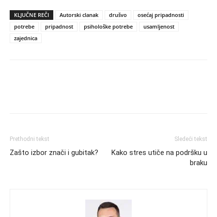
KLJUČNE REČI
Autorski clanak
drušvo
osećaj pripadnosti
potrebe
pripadnost
psihološke potrebe
usamljenost
zajednica
Prethodni tekst
Sledeći tekst
Zašto izbor znači i gubitak?
Kako stres utiče na podršku u
braku