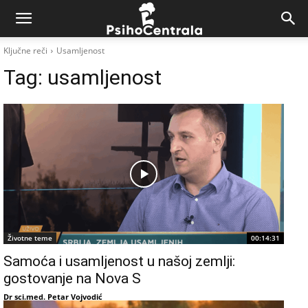
Ključne reči
Usamljenost
Tag:
usamljenost
Životne teme
00:14:31
Samoća i usamljenost u našoj zemlji:
gostovanje na Nova S
Dr sci.med. Petar Vojvodić