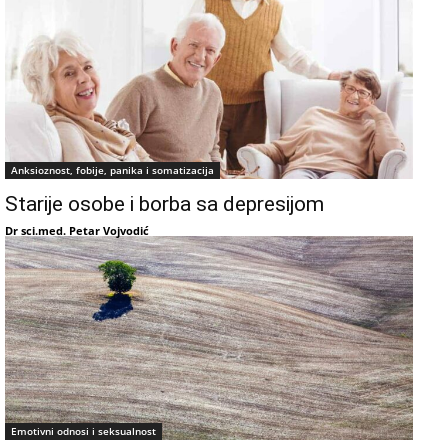
Anksioznost, fobije, panika i somatizacija
Starije osobe i borba sa depresijom
Dr sci.med. Petar Vojvodić
Emotivni odnosi i seksualnost