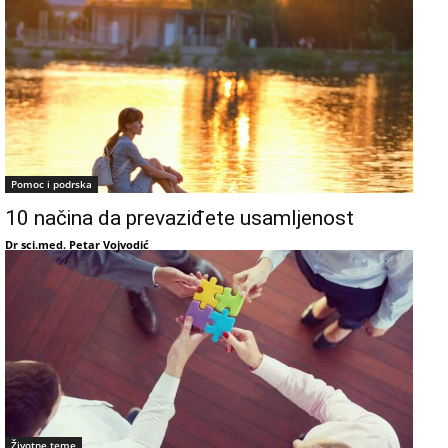
Pomoc i podrska
10 načina da prevaziđete usamljenost
Dr sci.med. Petar Vojvodić
Životne teme