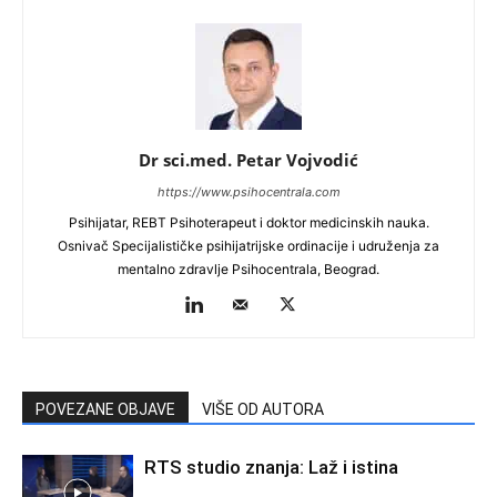
Dr sci.med. Petar Vojvodić
https://www.psihocentrala.com
Psihijatar, REBT Psihoterapeut i doktor medicinskih nauka.
Osnivač Specijalističke psihijatrijske ordinacije i udruženja za
mentalno zdravlje Psihocentrala, Beograd.
POVEZANE OBJAVE
VIŠE OD AUTORA
RTS studio znanja: Laž i istina