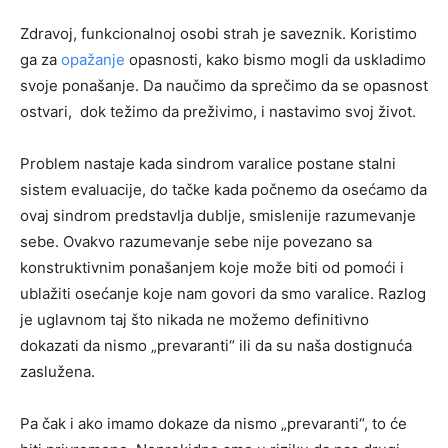
Zdravoj, funkcionalnoj osobi strah je saveznik. Koristimo
ga za
opažanje
opasnosti, kako bismo mogli da uskladimo
svoje ponašanje. Da naučimo da sprečimo da se opasnost
ostvari, dok težimo da preživimo, i nastavimo svoj život.
Problem nastaje kada sindrom varalice postane stalni
sistem evaluacije, do tačke kada počnemo da osećamo da
ovaj sindrom predstavlja dublje, smislenije razumevanje
sebe. Ovakvo razumevanje sebe nije povezano sa
konstruktivnim ponašanjem koje može biti od pomoći i
ublažiti osećanje koje nam govori da smo varalice. Razlog
je uglavnom taj što nikada ne možemo definitivno
dokazati da nismo „prevaranti“ ili da su naša dostignuća
zaslužena.
Pa čak i ako imamo dokaze da nismo „prevaranti“, to će