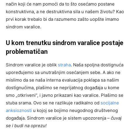
način koji će nam pomoći da to što osećamo postane
konstruktivna, a ne destruktivna sila u našem životu? Kao
prvi korak trebalo bi da razumemo zašto uopšte imamo
sindrom varalice.
U kom trenutku sindrom varalice postaje
problematičan
Sindrom varalice je oblik
straha
. Naša spoljna dostignuća
upoređujemo sa unutrašnjim osećanjem sebe. A ako ne
mislimo da se naša interna evaluacija poklapa sa našim
dostignućima, plašimo se neprijatnog događaja u kome
smo „otkriveni“, i javno prikazani kao varalice. Plašimo se
stuba srama. Ovo se ne razlikuje radikalno od
socijalne
anksioznosti
u kojoj se bojimo neugodnog društvenog
događaja. Sindrom varalice je sistem upozorenja –
čuvaj
se i budi na oprezu!