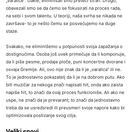
„varalice“. Dakle, eliminisali smo preteći strah. Drugo,
obavezali smo se da ćemo se fokusirati na proces rada,
na sebi i svom talentu. U teoriji, naša svrha se nikada ne
završava- to je nešto čemu se posvećujemo na duge
staze.
Svakako, ne eliminišemo u potpunosti svoja zapažanja o
dostignućima. Osoba još uvek primećuje da li komponuje,
da li piše pesme, prodaje ploče, puni koncertne dvorane i
osvaja Gremije. Ali, ovo nije znak da li je „varalica“ ili ne.
To je jednostavno pokazatelj da li je na dobrom putu. Ako
biti muzičar za nekoga znači napisati hit, onda ako zaista
napiše hit, to znači da ovaj proces funkcioniše. Ali ako ne
uspe, ne znači da je prevarant; to znači da jednostavno
treba da se usredsredi ili preusmeri svoje napore kako bi
optimizovala postizanje svog cilja.
Veliki snovi