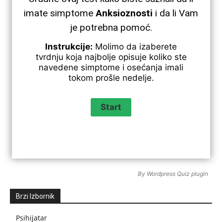
imate simptome
Anksioznosti
i da li Vam
je potrebna pomoć.
Instrukcije:
Molimo da izaberete
tvrdnju koja najbolje opisuje koliko ste
navedene simptome i osećanja imali
tokom prošle nedelje.
By
Wordpress Quiz plugin
Brzi Izbornik
Psihijatar