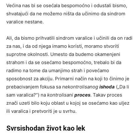
Većina nas bi se osećala bespomoćno i odustali bismo,
shvatajući da ne možemo ništa da učinimo da sindrom
varalice nestane.
Ali, da bismo prihvatili sindrom varalice i učinili da on radi
za nas, i da od njega imamo koristi, moramo stvoriti
suprotne okolnosti. Umesto da budemo okamenjeni
strahom i da se osećamo bespomoćno, trebalo bi da
radimo na tome da umanjimo strah i povećamo
sposobnost za akciju. Primarni način na koji to činimo je
prebacivanjem fokusa sa
nekontrolisanog
ishoda
(„Da li
sam varalica?“) na
kontrolisani
proces
. Takav proces
znači uzeti bilo koju oblast u kojoj se osećamo kao uljez
ili varalica i pretvoriti je u svrhu.
Svrsishodan život kao lek