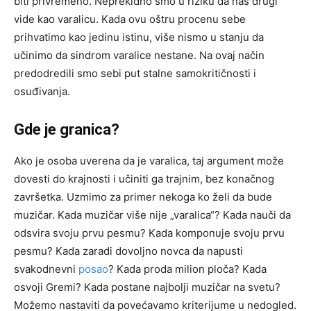
biti privremeno. Neprekidno smo u riziku da nas drugi
vide kao varalicu. Kada ovu oštru procenu sebe
prihvatimo kao jedinu istinu, više nismo u stanju da
učinimo da sindrom varalice nestane. Na ovaj način
predodredili smo sebi put stalne samokritičnosti i
osuđivanja.
Gde je granica?
Ako je osoba uverena da je varalica, taj argument može
dovesti do krajnosti i učiniti ga trajnim, bez konačnog
završetka. Uzmimo za primer nekoga ko želi da bude
muzičar. Kada muzičar više nije „varalica“? Kada nauči da
odsvira svoju prvu pesmu? Kada komponuje svoju prvu
pesmu? Kada zaradi dovoljno novca da napusti
svakodnevni
posao
? Kada proda milion ploča? Kada
osvoji Gremi? Kada postane najbolji muzičar na svetu?
Možemo nastaviti da povećavamo kriterijume u nedogled.