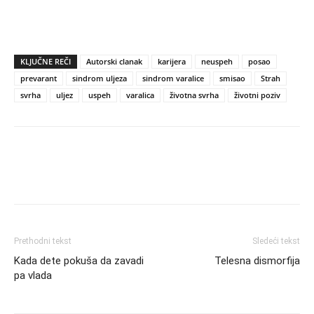
KLJUČNE REČI
Autorski clanak
karijera
neuspeh
posao
prevarant
sindrom uljeza
sindrom varalice
smisao
Strah
svrha
uljez
uspeh
varalica
životna svrha
životni poziv
Prethodni tekst
Sledeći tekst
Kada dete pokuša da zavadi
Telesna dismorfija
pa vlada