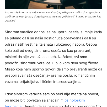
Ako ne mislimo da se naša interna evaluacija poklapa sa našim dostignućima,
plašimo se neprijatnog događaja u kome smo „otkriveni“, i javno prikazani kao
„varalice“
Sindrom varalice odnosi se na uporni osećaj sumnje kada
se pitamo da li su naša dostignuća opravdana i da li su
odraz naših veština, talenata i uloženog napora. Osoba
koja pati od ovog sindroma oseća se kao prevarant,
misleći da nije zaslužila uspeh. Nažalost, svi smo
podložni sindromu varalice, u bilo kom delu svog života.
Misao koja nam uporno govori da smo prevaranti može da
preboji sva naša osećanja- prema poslu, romantičnim
vezama, prijateljstvu i ličnim interesovanjima.
I dok sindrom varalice sam po sebi nije mentalna bolest,
on može biti povezan sa značajnim
psihološkim
tegobama
. Umesto da se osećamo dobro zbog onoga što