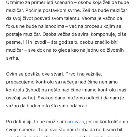
Uzmimo za primer isti scenario – osobu koja želi da bude
muzičar. Počinje postavkom svrhe. Želi da bude muzičar i
da svoj život posveti svom talentu. Veoma je važno da
fokus ne bude na ishodima – već na procesu kojim se
postaje muzičar. Osoba vežba da svira, komponuje, piše
pesme, ili ih izvodi – šta god za tu osobu značilo biti
muzičar – sve dok na to gleda kao na jednu od životnih
svrha.
Ovim se postižu dve stvari. Prvo i najvažnije,
prebacujemo kontrolu sa nečega nad čime nemamo
kontrolu (ishod) na nešto nad čime imamo kontrolu (naš
osećaj svrhe). Svakog dana možemo odlučiti da nam je
važno da budemo to što smo odabrali.
Po definiciji, to ne može biti
prevara
, jer mi kontrolišemo
svoje namere. To je sve što nam treba da ne bismo bili