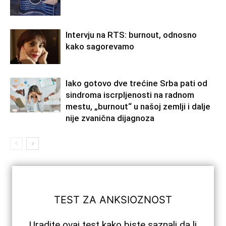
Intervju na RTS: burnout, odnosno
kako sagorevamo
Iako gotovo dve trećine Srba pati od
sindroma iscrpljenosti na radnom
mestu, „burnout“ u našoj zemlji i dalje
nije zvanična dijagnoza
TEST ZA ANKSIOZNOST
Uradite ovaj test kako biste saznali da li