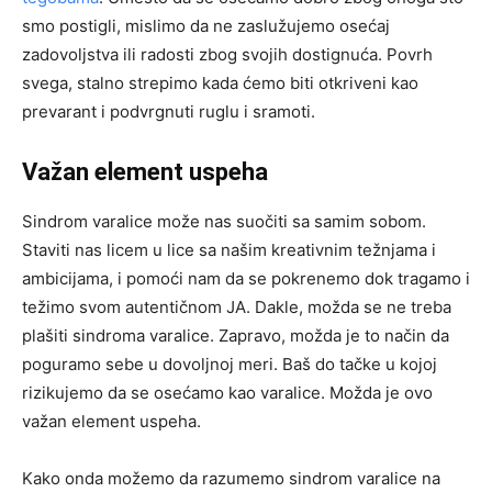
smo postigli, mislimo da ne zaslužujemo osećaj
zadovoljstva ili radosti zbog svojih dostignuća. Povrh
svega, stalno strepimo kada ćemo biti otkriveni kao
prevarant i podvrgnuti ruglu i sramoti.
Važan element uspeha
Sindrom varalice može nas suočiti sa samim sobom.
Staviti nas licem u lice sa našim kreativnim težnjama i
ambicijama, i pomoći nam da se pokrenemo dok tragamo i
težimo svom autentičnom JA. Dakle, možda se ne treba
plašiti sindroma varalice. Zapravo, možda je to način da
poguramo sebe u dovoljnoj meri. Baš do tačke u kojoj
rizikujemo da se osećamo kao varalice. Možda je ovo
važan element uspeha.
Kako onda možemo da razumemo sindrom varalice na