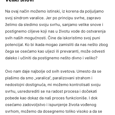
Na ovaj način možemo istinski, iz korena da poljuljamo
svoj sindrom varalice. Jer po principu svrhe, zapravo
želimo da sledimo svoju svrhu, sanjamo velike snove i
postignemo ciljeve koji nas u životu vode do ostvarenja
svih naših mogućnosti. Čine da iskoristimo svoj puni
potencijal. Ko bi ikada mogao zamisliti da nas nešto zbog
čega se osećamo kao uljezi ili prevaranti, može odvesti
daleko i učiniti da postignemo nešto divno i veliko?
Ovo nam daje najbolje od svih svetova. Umesto da se
plašimo da smo „varalica“, paralizovani strahom i
nedostojni dostignuća, mi možemo kontrolisati svoju
svrhu, usredsrediti se na radost procesa i dočekati
pobede kao dokaz da naš proces funkcioniše. I dok
osećamo zadovoljstvo i ispunjenje života vođenog
svrhom, možemo da dosegnemo toliko visoko a da se