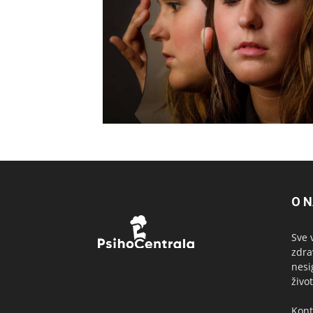
O 
Sve 
zdra
nesi
život
Kont