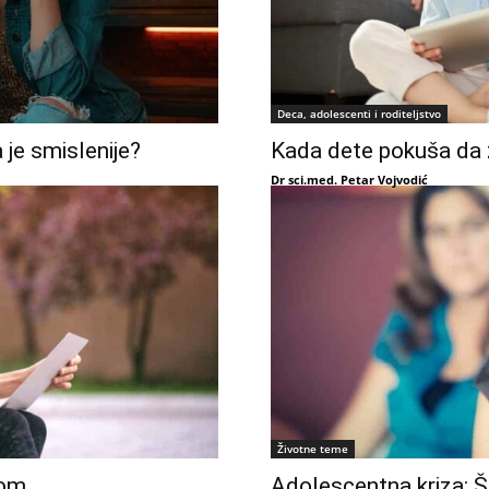
Deca, adolescenti i roditeljstvo
 je smislenije?
Kada dete pokuša da 
Dr sci.med. Petar Vojvodić
Životne teme
rom
Adolescentna kriza: Št