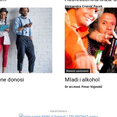
Aleksandra Crvenić Pacek
Bolesti zavisnosti
ene donosi
Mladi i alkohol
Dr sci.med. Petar Vojvodić
- Advertisment -