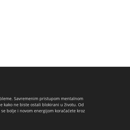
e probleme. Savremenim pristupom mentalnom
e kako ne biste ostali blokirani u životu. Od
 se bolje i novom energijom koračaćete kroz