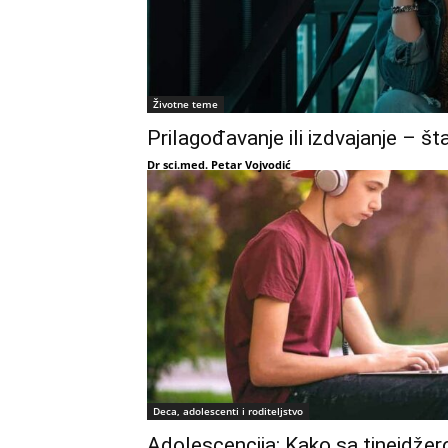
Životne teme
Prilagođavanje ili izdvajanje – šta
Dr sci.med. Petar Vojvodić
Deca, adolescenti i roditeljstvo
Adolescencija: Kako sa tinejdže