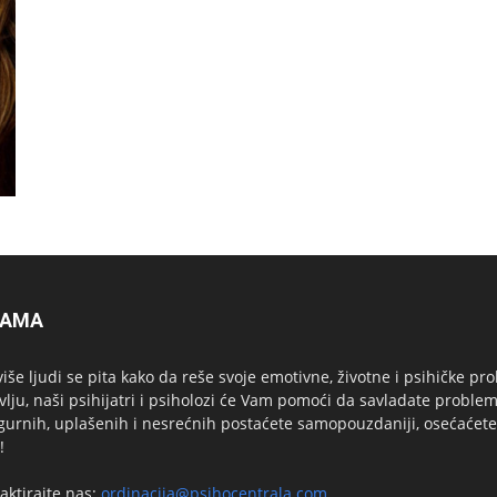
NAMA
više ljudi se pita kako da reše svoje emotivne, životne i psihičk
vlju, naši psihijatri i psiholozi će Vam pomoći da savladate problem
gurnih, uplašenih i nesrećnih postaćete samopouzdaniji, osećaćete
!
aktirajte nas:
ordinacija@psihocentrala.com