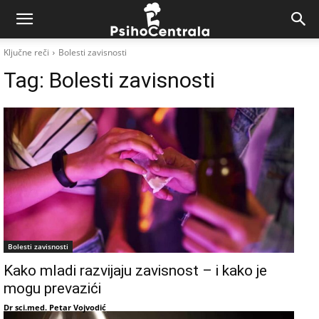
Ključne reči
Bolesti zavisnosti
Tag:
Bolesti zavisnosti
Bolesti zavisnosti
Kako mladi razvijaju zavisnost – i kako je
mogu prevazići
Dr sci.med. Petar Vojvodić