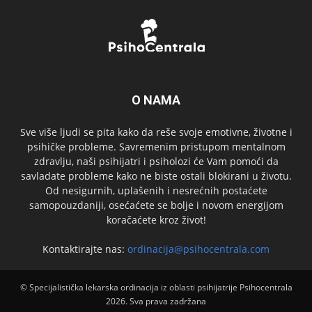
O NAMA
Sve više ljudi se pita kako da reše svoje emotivne, životne i
psihičke probleme. Savremenim pristupom mentalnom
zdravlju, naši psihijatri i psiholozi će Vam pomoći da
savladate probleme kako ne biste ostali blokirani u životu.
Od nesigurnih, uplašenih i nesrećnih postaćete
samopouzdaniji, osećaćete se bolje i novom energijom
koračaćete kroz život!
Kontaktirajte nas:
ordinacija@psihocentrala.com
© Specijalistička lekarska ordinacija iz oblasti psihijatrije Psihocentrala
2026. Sva prava zadržana