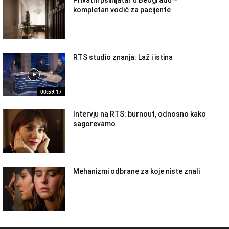
Privatni psihijatar u Beogradu –
kompletan vodič za pacijente
RTS studio znanja: Laž i istina
00:59:17
Intervju na RTS: burnout, odnosno kako
sagorevamo
Mehanizmi odbrane za koje niste znali