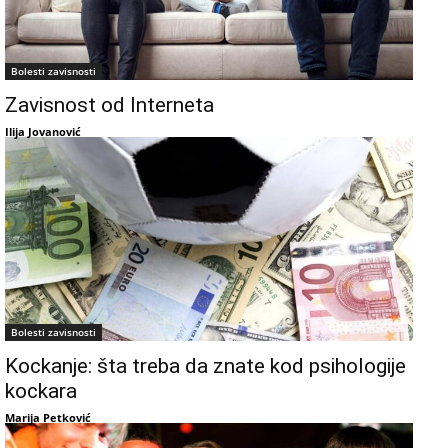
Bolesti zavisnosti
Zavisnost od Interneta
Ilija Jovanović
Bolesti zavisnosti
Kockanje: šta treba da znate kod psihologije
kockara
Marija Petković