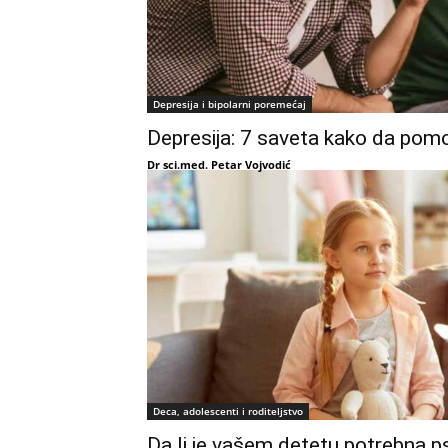
Depresija i bipolarni poremećaj
Depresija: 7 saveta kako da pom
Dr sci.med. Petar Vojvodić
Deca, adolescenti i roditeljstvo
Da li je vašem detetu potrebna ps