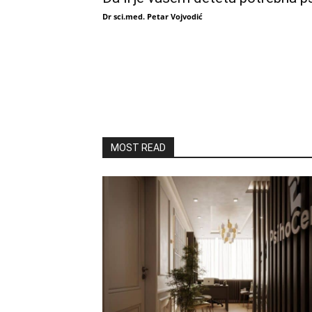
Dr sci.med. Petar Vojvodić
MOST READ