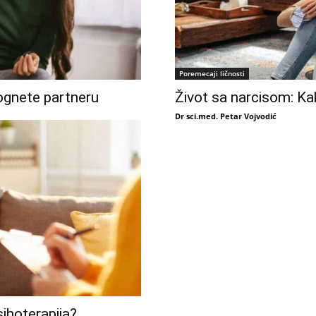
Poremecaji ličnosti
ognete partneru
Život sa narcisom: Ka
Dr sci.med. Petar Vojvodić
ihoterapija?