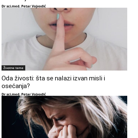
Dr sci.med. Petar Vojvodić
Životne teme
Oda živosti: šta se nalazi izvan misli i
osećanja?
Dr sci.med. Petar Vojvodić