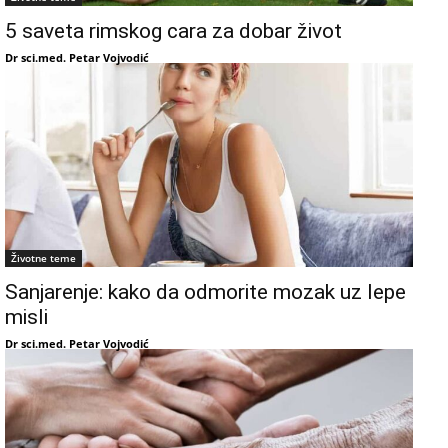
5 saveta rimskog cara za dobar život
Dr sci.med. Petar Vojvodić
Životne teme
Sanjarenje: kako da odmorite mozak uz lepe
misli
Dr sci.med. Petar Vojvodić