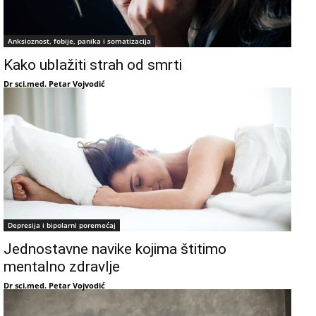
Anksioznost, fobije, panika i somatizacija
Kako ublažiti strah od smrti
Dr sci.med. Petar Vojvodić
Depresija i bipolarni poremećaj
Jednostavne navike kojima štitimo
mentalno zdravlje
Dr sci.med. Petar Vojvodić