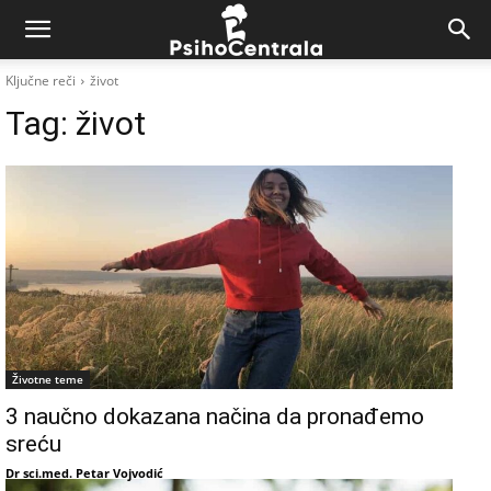
Ključne reči
život
Tag:
život
Životne teme
3 naučno dokazana načina da pronađemo
sreću
Dr sci.med. Petar Vojvodić