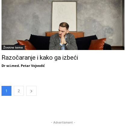
Životne teme
Razočaranje i kako ga izbeći
Dr sci.med. Petar Vojvodić
1
2
- Advertisment -