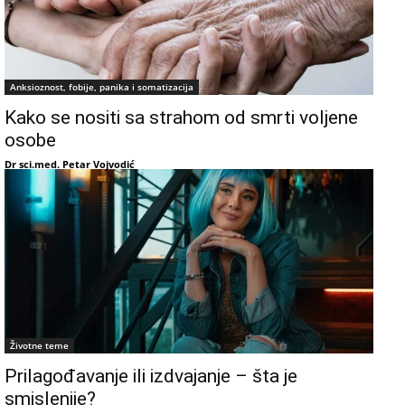
Anksioznost, fobije, panika i somatizacija
Kako se nositi sa strahom od smrti voljene
osobe
Dr sci.med. Petar Vojvodić
Životne teme
Prilagođavanje ili izdvajanje – šta je
smislenije?