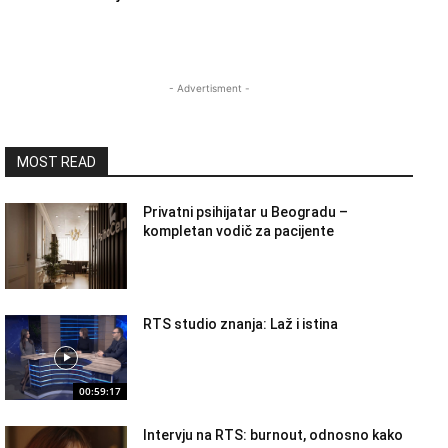
- Advertisment -
MOST READ
Privatni psihijatar u Beogradu –
kompletan vodič za pacijente
RTS studio znanja: Laž i istina
00:59:17
Intervju na RTS: burnout, odnosno kako