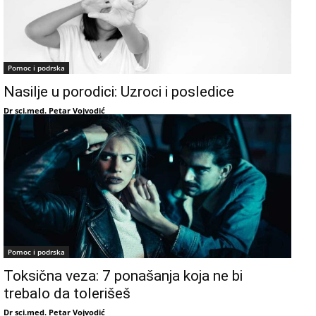
Pomoc i podrska
Nasilje u porodici: Uzroci i posledice
Dr sci.med. Petar Vojvodić
Pomoc i podrska
Toksična veza: 7 ponašanja koja ne bi
trebalo da tolerišeš
Dr sci.med. Petar Vojvodić