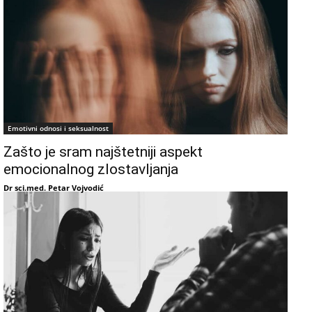
Emotivni odnosi i seksualnost
Zašto je sram najštetniji aspekt
emocionalnog zlostavljanja
Dr sci.med. Petar Vojvodić