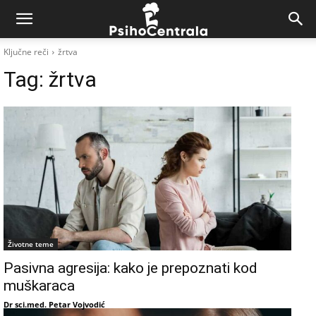
Ključne reči
žrtva
Tag:
žrtva
Životne teme
Pasivna agresija: kako je prepoznati kod
muškaraca
Dr sci.med. Petar Vojvodić