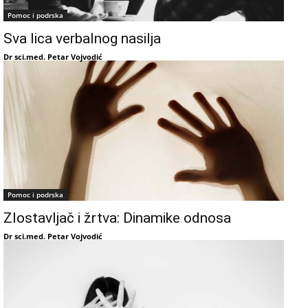
Pomoc i podrska
Sva lica verbalnog nasilja
Dr sci.med. Petar Vojvodić
Pomoc i podrska
Zlostavljač i žrtva: Dinamike odnosa
Dr sci.med. Petar Vojvodić