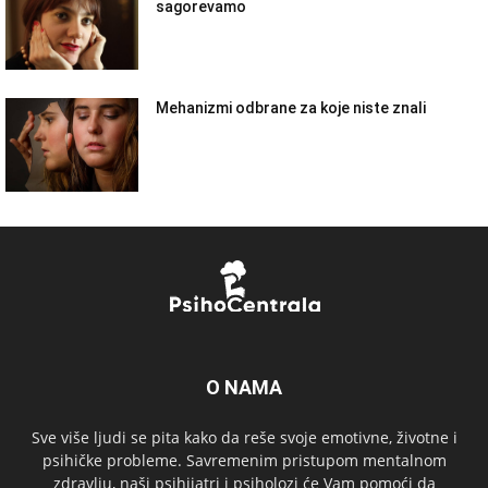
sagorevamo
Mehanizmi odbrane za koje niste znali
O NAMA
Sve više ljudi se pita kako da reše svoje emotivne, životne i
psihičke probleme. Savremenim pristupom mentalnom
zdravlju, naši psihijatri i psiholozi će Vam pomoći da