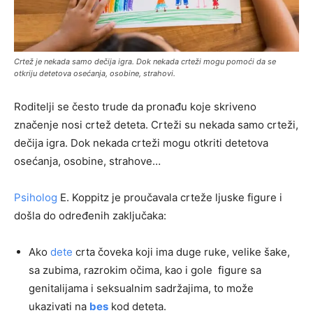
Crtež je nekada samo dečija igra. Dok nekada crteži mogu pomoći da se
otkriju detetova osećanja, osobine, strahovi.
Roditelji se često trude da pronađu koje skriveno
značenje nosi crtež deteta. Crteži su nekada samo crteži,
dečija igra. Dok nekada crteži mogu otkriti detetova
osećanja, osobine, strahove…
Psiholog
E. Koppitz je proučavala crteže ljuske figure i
došla do određenih zaključaka:
Ako
dete
crta čoveka koji ima duge ruke, velike šake,
sa zubima, razrokim očima, kao i gole figure sa
genitalijama i seksualnim sadržajima, to može
ukazivati na
bes
kod deteta.