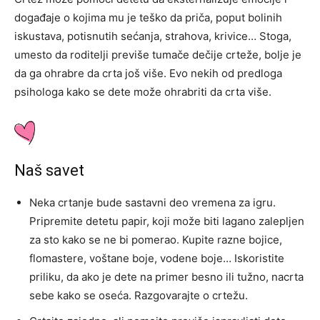
događaje o kojima mu je teško da priča, poput bolinih
iskustava, potisnutih sećanja, strahova, krivice… Stoga,
umesto da roditelji previše tumače dečije crteže, bolje je
da ga ohrabre da crta još više. Evo nekih od predloga
psihologa kako se dete može ohrabriti da crta više.
Naš savet
Neka crtanje bude sastavni deo vremena za igru.
Pripremite detetu papir, koji može biti lagano zalepljen
za sto kako se ne bi pomerao. Kupite razne bojice,
flomastere, voštane boje, vodene boje… Iskoristite
priliku, da ako je dete na primer besno ili tužno, nacrta
sebe kako se oseća. Razgovarajte o crtežu.