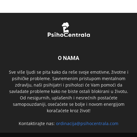
O NAMA
Sve više ljudi se pita kako da reše svoje emotivne, životne i
psihičke probleme. Savremenim pristupom mentalnom
zdravlju, naši psihijatri i psiholozi će Vam pomoći da
savladate probleme kako ne biste ostali blokirani u životu.
Od nesigurnih, uplašenih i nesrećnih postaćete
samopouzdaniji, osećaćete se bolje i novom energijom
koračaćete kroz život!
Kontaktirajte nas:
ordinacija@psihocentrala.com