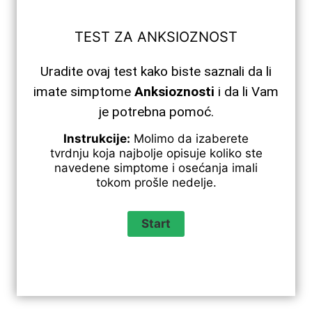
TEST ZA ANKSIOZNOST
Uradite ovaj test kako biste saznali da li
imate simptome
Anksioznosti
i da li Vam
je potrebna pomoć.
Instrukcije:
Molimo da izaberete
tvrdnju koja najbolje opisuje koliko ste
navedene simptome i osećanja imali
tokom prošle nedelje.