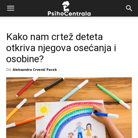
Kako nam crtež deteta
otkriva njegova osećanja i
osobine?
Od
Aleksandra Crvenić Pacek
-