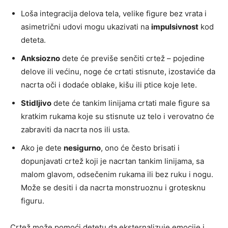
Loša integracija delova tela, velike figure bez vrata i
asimetrični udovi mogu ukazivati na
impulsivnost
kod
deteta.
Anksiozno
dete će previše senčiti crtež – pojedine
delove ili većinu, noge će crtati stisnute, izostaviće da
nacrta oči i dodaće oblake, kišu ili ptice koje lete.
Stidljivo
dete će tankim linijama crtati male figure sa
kratkim rukama koje su stisnute uz telo i verovatno će
zabraviti da nacrta nos ili usta.
Ako je dete
nesigurno
, ono će često brisati i
dopunjavati crtež koji je nacrtan tankim linijama, sa
malom glavom, odsečenim rukama ili bez ruku i nogu.
Može se desiti i da nacrta monstruoznu i grotesknu
figuru.
Crtež može pomoći detetu da eksternalizuje emocije i