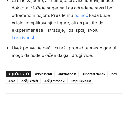
Crtajte zajedno, ali nemojte previše ispravljati dete
dok crta. Možete sugerisati da određene stvari boji
određenom bojom. Pružite mu
pomoć
kada bude
crtalo komplikovanjije figure, ali ga pustite da
eksperimentiše i istražuje, i da ispolji svoju
kreativnost
.
Uvek pohvalite dečiji crtež i pronađite mesto gde bi
mogo da bude okačen da ga i drugi vide.
KLJUČNE REČI
adolescenti
anksioznost
Autorski clanak
bes
deca
dečiji crteži
dečiji strahovi
impulsivnost