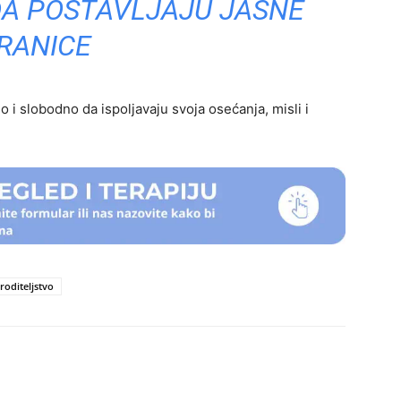
DA POSTAVLJAJU JASNE
RANICE
i slobodno da ispoljavaju svoja osećanja, misli i
roditeljstvo