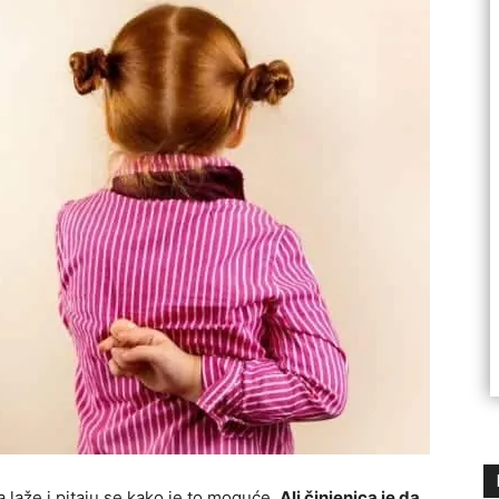
 laže i pitaju se kako je to moguće.
Ali činjenica je da