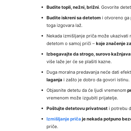
Budite topli, nežni, brižni
. Govorite detet
Budite iskreni sa detetom
i otvoreno ga p
toga izgovara laž.
Nekada izmišljanje priča može ukazivati 
detetom o samoj priči –
koje značenje za
Izbegavajte da strogo, surovo kažnjava
više laže jer će se plašiti kazne.
Duga moralna predavanja neće dati efek
laganja
i zašto je dobro da govori istinu.
Objasnite detetu da će ljudi vremenom
pr
vremenom može izgubiti prijatelje.
Poštujte detetovu privatnost
i potrebu d
Izmišljanje priča
je nekada potpuno be
priče.