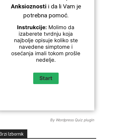
Anksioznosti
i da li Vam je
potrebna pomoć.
Instrukcije:
Molimo da
izaberete tvrdnju koja
najbolje opisuje koliko ste
navedene simptome i
osećanja imali tokom prošle
nedelje.
By
Wordpress Quiz plugin
Brzi Izbornik