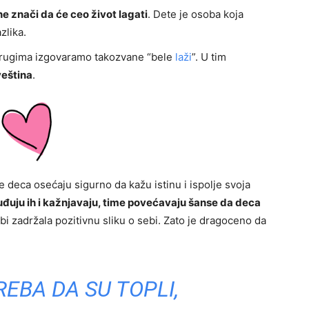
ne znači da će ceo život lagati
. Dete je osoba koja
zlika.
drugima izgovaramo takozvane “bele
laži
”. U tim
veština
.
e deca osećaju sigurno da kažu istinu i ispolje svoja
suđuju ih i kažnjavaju, time povećavaju šanse da deca
 bi zadržala pozitivnu sliku o sebi. Zato je dragoceno da
REBA DA SU TOPLI,