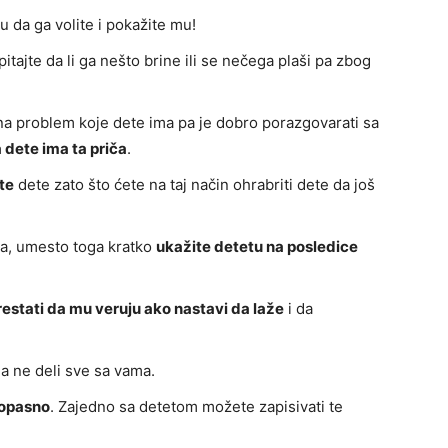
u da ga volite i pokažite mu!
itajte da li ga nešto brine ili se nečega plaši pa zbog
na problem koje dete ima pa je dobro porazgovarati sa
 dete ima ta priča
.
te
dete zato što ćete na taj način ohrabriti dete da još
ta, umesto toga kratko
ukažite detetu na posledice
estati da mu veruju ako nastavi da laže
i da
a ne deli sve sa vama.
zopasno
. Zajedno sa detetom možete zapisivati te