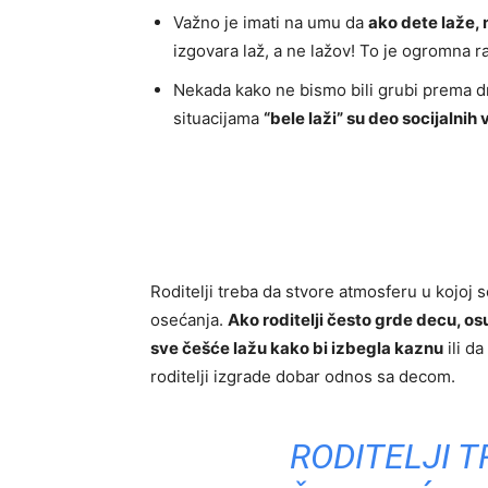
Važno je imati na umu da
ako dete laže, 
izgovara laž, a ne lažov! To je ogromna ra
Nekada kako ne bismo bili grubi prema 
situacijama
“bele laži” su deo socijalnih 
Roditelji treba da stvore atmosferu u kojoj s
osećanja.
Ako roditelji često grde decu, o
sve češće lažu kako bi izbegla kaznu
ili da
roditelji izgrade dobar odnos sa decom.
RODITELJI T