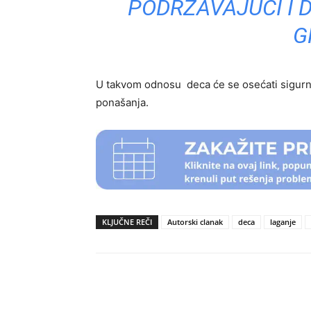
PODRŽAVAJUĆI I 
G
U takvom odnosu deca će se osećati sigurno 
ponašanja.
KLJUČNE REČI
Autorski clanak
deca
laganje
Podeli