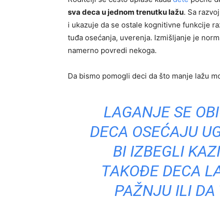
sva deca u jednom trenutku lažu
. Sa razvo
i ukazuje da se ostale kognitivne funkcije r
tuđa osećanja, uverenja. Izmišljanje je norma
namerno povredi nekoga.
Da bismo pomogli deci da što manje lažu mo
LAGANJE SE OB
DECA OSEĆAJU U
BI IZBEGLI KAZ
TAKOĐE DECA LA
PAŽNJU ILI DA