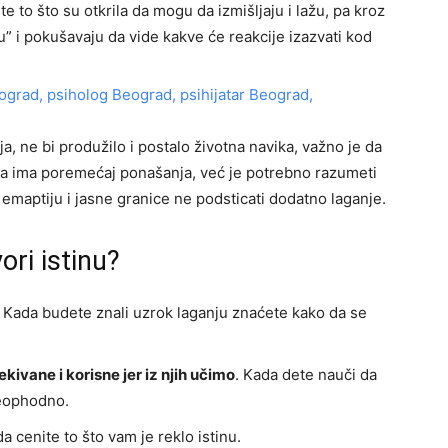
 to što su otkrila da mogu da izmišljaju i lažu, pa kroz
nu” i pokušavaju da vide kakve će reakcije izazvati kod
a, ne bi produžilo i postalo životna navika, važno je da
 da ima poremećaj ponašanja, već je potrebno razumeti
emaptiju i jasne granice ne podsticati dodatno laganje.
ori istinu?
. Kada budete znali uzrok laganju znaćete kako da se
ivane i korisne jer iz njih učimo
. Kada dete nauči da
neophodno.
da cenite to što vam je reklo istinu.