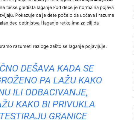
jne tačke gledišta laganje kod dece je normalna pojava
azvijaju. Pokazuje da je dete počelo da uočava i razume
lan deo detinjstva i laganje retko ima za cilj da
ramo razumeti razloge zašto se laganje pojavljuje.
IČNO DEŠAVA KADA SE
GROŽENO PA LAŽU KAKO
NU ILI ODBACIVANJE,
ŽU KAKO BI PRIVUKLA
 TESTIRAJU
GRANICE