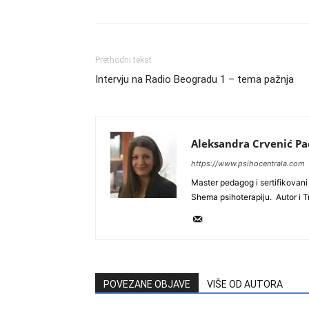
Prethodni tekst
Intervju na Radio Beogradu 1 – tema pažnja
Aleksandra Crvenić Pa
https://www.psihocentrala.com
Master pedagog i sertifikovan
Shema psihoterapiju. Autor i T
POVEZANE OBJAVE
VIŠE OD AUTORA