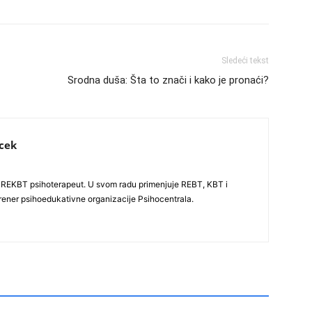
Sledeći tekst
Srodna duša: Šta to znači i kako je pronaći?
cek
i REKBT psihoterapeut. U svom radu primenjuje REBT, KBT i
rener psihoedukativne organizacije Psihocentrala.