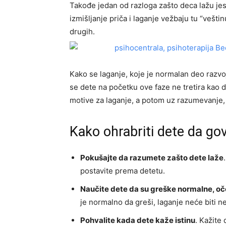
Takođe jedan od razloga zašto deca lažu jeste
izmišljanje priča i laganje vežbaju tu “vešti
drugih.
Kako se laganje, koje je normalan deo razvoj
se dete na početku ove faze ne tretira kao
motive za laganje, a potom uz razumevanje, 
Kako ohrabriti dete da gov
Pokušajte da razumete zašto dete laže
postavite prema detetu.
Naučite dete da su greške normalne, oček
je normalno da greši, laganje neće biti 
Pohvalite kada dete kaže istinu
. Kažite 