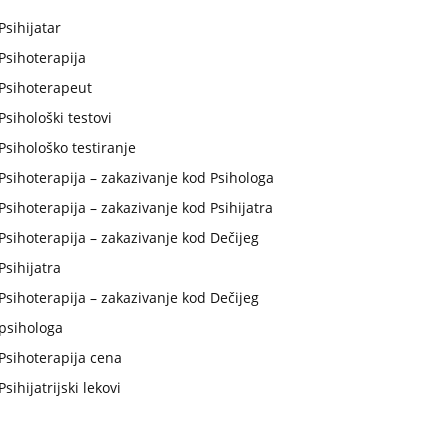
Psihijatar
Psihoterapija
Psihoterapeut
Psihološki testovi
Psihološko testiranje
Psihoterapija – zakazivanje kod Psihologa
Psihoterapija – zakazivanje kod Psihijatra
Psihoterapija – zakazivanje kod Dečijeg
Psihijatra
Psihoterapija – zakazivanje kod Dečijeg
psihologa
Psihoterapija cena
Psihijatrijski lekovi