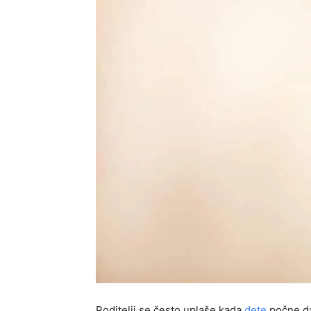
Roditelji se često uplaše kada
dete
počne da